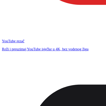
YouTube rezač
Reži i preuzimaj YouTube isječke u 4K, bez vodenog žiga