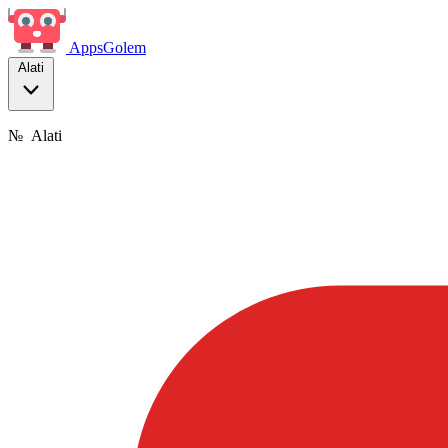
Apps
Golem
Alati
№
Alati