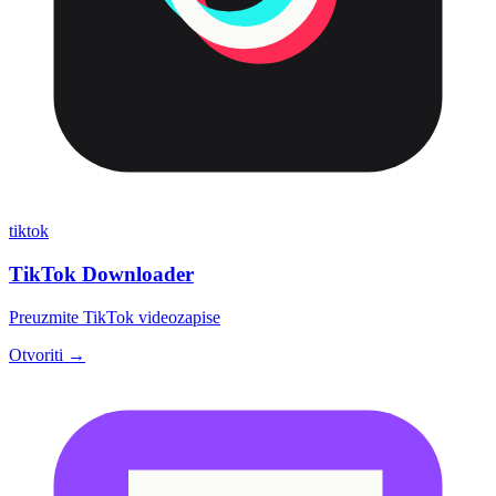
tiktok
TikTok Downloader
Preuzmite TikTok videozapise
Otvoriti →