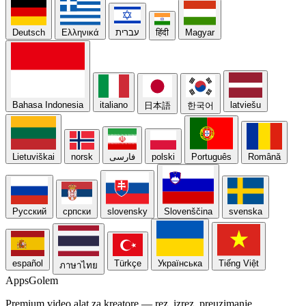
Deutsch
Ελληνικά
עברית
हिंदी
Magyar
Bahasa Indonesia
italiano
latviešu
日本語
한국어
Lietuviškai
norsk
فارسی
polski
Português
Română
Русский
српски
slovensky
Slovenščina
svenska
español
Türkçe
Українська
Tiếng Việt
ภาษาไทย
Apps
Golem
Premium video alat za kreatore — rez, izrez, preuzimanje.