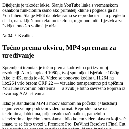
Dijeljenje je također lakše. Slanje YouTube linka s vremenskom
oznakom funkcionira samo ako primatelj klikne i pogleda ga na
YouTubeu. Slanje MP4 datoteke samo se reproducira — u pregledu
chata, na zaključanom ekranu telefona, u grupnoj niti. Ljestvica za
"vidjeti ono što volim" je niža.
№ 04
/ Kvaliteta
Točno prema okviru,
MP4 spreman za
uređivanje
Spremljeni trenutak je točan prema kadrovima pri izvornoj
rezoluciji. Ako je upload 1080p, tvoj spremljeni isječak je 1080p.
Ako je 4K, onda je 4K. Video se ponovno kodira u H.264 na
libx264 vrlo brzom CRF 22 — vizualno transparentno pri tipičnim
YouTube izvornim bitrateima — a zvuk je bitno savršeno kopiran iz
izvornog AAC streama.
Izlaz je standardni MP4 s moov atomom na početku (+faststart) —
najuniverzalnije podržani video format. Reproducira se na
telefonima, tabletima, prijenosnim računalima, pametnim
televizorima, igraćim konzolama i bilo kojem video playeru koji već
imate, te se čisto uvozi u Premiere Pro, DaVinci Resolve i Final Cut