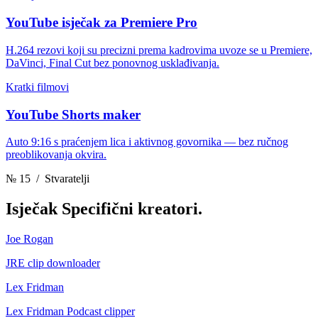
YouTube isječak za Premiere Pro
H.264 rezovi koji su precizni prema kadrovima uvoze se u Premiere,
DaVinci, Final Cut bez ponovnog usklađivanja.
Kratki filmovi
YouTube Shorts maker
Auto 9:16 s praćenjem lica i aktivnog govornika — bez ručnog
preoblikovanja okvira.
№ 15
/ Stvaratelji
Isječak
Specifični kreatori.
Joe Rogan
JRE clip downloader
Lex Fridman
Lex Fridman Podcast clipper