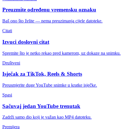
Preuzmite određenu vremensku oznaku
Baš ono što želite — nema preuzimanja cijele datoteke.
Citati
Izvuci doslovni citat
Spremite što je netko rekao pred kamerom, uz dokaze na snimku.
Društveni
Isječak za TikTok, Reels & Shorts
Preusmjerite duge YouTube snimke u kratke isječke.
Spasi
Sačuvaj jedan YouTube trenutak
Zadrži samo dio koji je važan kao MP4 datoteku.
Premijera