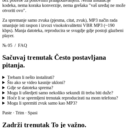
bez potrebe za ponovnim prilagođavanjem. Nema instalacije
kodeka, nema koraka konverzije, nema grešaka "vaš uređaj ne može
otvoriti ovo".
Za spremanje samo zvuka (pjesma, citat, zvuk), MP3 način rada
smanjuje isti raspon i izvozi visokokvalitetni VBR MP3 (~190
kbps). Manja datoteka, reproducira se svugdje gdje postoji glazbeni
player.
№ 05
/ FAQ
Sačuvaj trenutak
Često postavljana
pitanja.
Trebam li nešto instalirati?
Što ako se video kasnije ukloni?
Gdje se datoteka sprema?
Mogu li uštedjeti samo nekoliko sekundi ili treba biti duže?
Hoće li se spremljeni trenutak reproducirati na mom telefonu?
Mogu li spremiti zvuk samo kao MP3?
Paste · Trim · Spasi
Zadrži trenutak
To je važno.