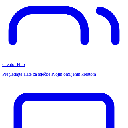
Creator Hub
Pregledajte alate za isječke svojih omiljenih kreatora