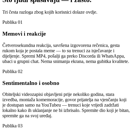
Tri česta razloga zbog kojih korisnici dolaze ovdje.
Publika 01
Memovi i reakcije
Četverosekundna reakcija, savršena izgovorena rečenica, gesta
rukom koja je postala meme — to su trenuci za isječavanje i
dijeljenje. Spremi MP4, pošalji ga preko Discorda ili WhatsAppa,
ubaci u grupni chat. Nema snimanja ekrana, nema gubitka kvalitete.
Publika 02
Sentimentalno i osobno
Obiteljski videozapisi objavljeni prije nekoliko godina, stara
izvedba, montaža komemoracije, govor prijatelja na vjenčanju koji
je dostupan samo na YouTubeu — trenuci koje vrijedi zadržati
lokalno kako ih uklanjanje ne bi izbrisalo. Spremite dio koji je bitan,
spremite ga na svoj uređaj.
Publika 03