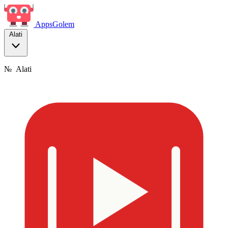
Apps
Golem
Alati
№
Alati