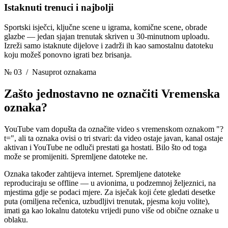
Istaknuti trenuci i najbolji
Sportski isječci, ključne scene u igrama, komične scene, obrade
glazbe — jedan sjajan trenutak skriven u 30-minutnom uploadu.
Izreži samo istaknute dijelove i zadrži ih kao samostalnu datoteku
koju možeš ponovno igrati bez brisanja.
№ 03
/ Nasuprot oznakama
Zašto jednostavno ne označiti
Vremenska
oznaka?
YouTube vam dopušta da označite video s vremenskom oznakom "?
t=", ali ta oznaka ovisi o tri stvari: da video ostaje javan, kanal ostaje
aktivan i YouTube ne odluči prestati ga hostati. Bilo što od toga
može se promijeniti. Spremljene datoteke ne.
Oznaka također zahtijeva internet. Spremljene datoteke
reproduciraju se offline — u avionima, u podzemnoj željeznici, na
mjestima gdje se podaci mjere. Za isječak koji ćete gledati desetke
puta (omiljena rečenica, uzbudljivi trenutak, pjesma koju volite),
imati ga kao lokalnu datoteku vrijedi puno više od obične oznake u
oblaku.