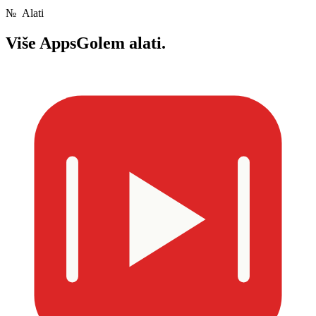
№
Alati
Više
AppsGolem alati.