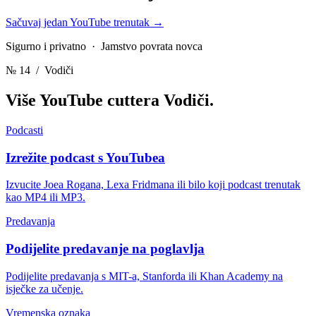
Sačuvaj jedan YouTube trenutak
→
Sigurno i privatno · Jamstvo povrata novca
№ 14
/ Vodiči
Više YouTube cuttera
Vodiči.
Podcasti
Izrežite podcast s YouTubea
Izvucite Joea Rogana, Lexa Fridmana ili bilo koji podcast trenutak
kao MP4 ili MP3.
Predavanja
Podijelite predavanje na poglavlja
Podijelite predavanja s MIT-a, Stanforda ili Khan Academy na
isječke za učenje.
Vremenska oznaka