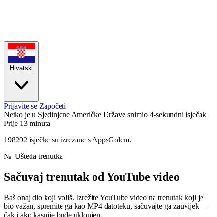
Hrvatski
Prijavite se
Započeti
Netko je u Sjedinjene Američke Države snimio 4-sekundni isječak
Prije 13 minuta
198292 isječke su izrezane s AppsGolem.
№
Ušteda trenutka
Sačuvaj trenutak od
YouTube video
Baš onaj dio koji voliš. Izrežite YouTube video na trenutak koji je
bio važan, spremite ga kao MP4 datoteku, sačuvajte ga zauvijek —
čak i ako kasnije bude uklonjen.