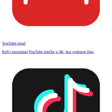
YouTube rezač
Reži i preuzimaj YouTube isječke u 4K, bez vodenog žiga