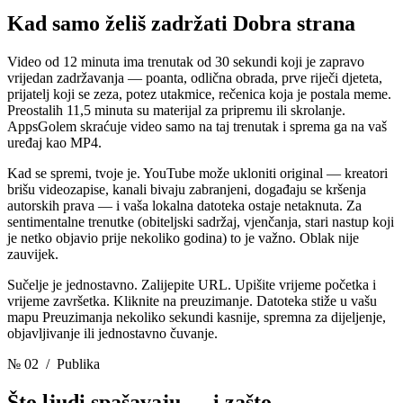
Kad samo želiš zadržati
Dobra strana
Video od 12 minuta ima trenutak od 30 sekundi koji je zapravo
vrijedan zadržavanja — poanta, odlična obrada, prve riječi djeteta,
prijatelj koji se zeza, potez utakmice, rečenica koja je postala meme.
Preostalih 11,5 minuta su materijal za pripremu ili skrolanje.
AppsGolem skraćuje video samo na taj trenutak i sprema ga na vaš
uređaj kao MP4.
Kad se spremi, tvoje je. YouTube može ukloniti original — kreatori
brišu videozapise, kanali bivaju zabranjeni, događaju se kršenja
autorskih prava — i vaša lokalna datoteka ostaje netaknuta. Za
sentimentalne trenutke (obiteljski sadržaj, vjenčanja, stari nastup koji
je netko objavio prije nekoliko godina) to je važno. Oblak nije
zauvijek.
Sučelje je jednostavno. Zalijepite URL. Upišite vrijeme početka i
vrijeme završetka. Kliknite na preuzimanje. Datoteka stiže u vašu
mapu Preuzimanja nekoliko sekundi kasnije, spremna za dijeljenje,
objavljivanje ili jednostavno čuvanje.
№ 02
/ Publika
Što ljudi spašavaju
— i zašto.