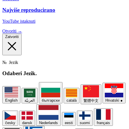
Najviše reproducirano
YouTube istaknuti
Otvoriti →
Zatvoriti
№
Jezik
Odaberi
Jezik.
English
العربيّة
български
català
Hrvatski
●
繁體中文
česky
dansk
Nederlands
eesti
suomi
français