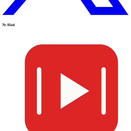
№
Alati