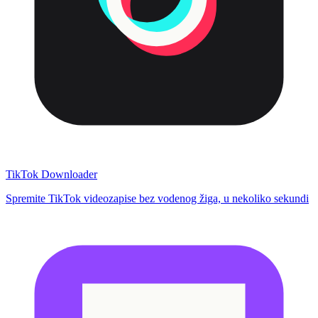
TikTok Downloader
Spremite TikTok videozapise bez vodenog žiga, u nekoliko sekundi