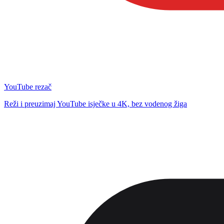
YouTube rezač
Reži i preuzimaj YouTube isječke u 4K, bez vodenog žiga