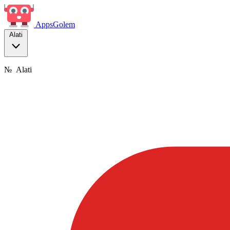
Apps
Golem
Alati
№
Alati