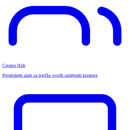
Creator Hub
Pregledajte alate za isječke svojih omiljenih kreatora