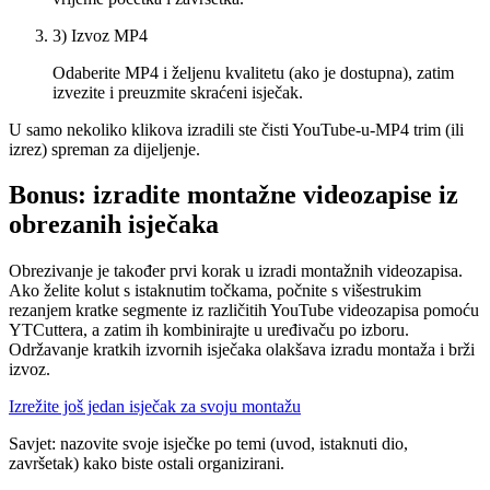
3) Izvoz MP4
Odaberite MP4 i željenu kvalitetu (ako je dostupna), zatim
izvezite i preuzmite skraćeni isječak.
U samo nekoliko klikova izradili ste čisti YouTube-u-MP4 trim (ili
izrez) spreman za dijeljenje.
Bonus: izradite montažne videozapise iz
obrezanih isječaka
Obrezivanje je također prvi korak u izradi montažnih videozapisa.
Ako želite kolut s istaknutim točkama, počnite s višestrukim
rezanjem kratke segmente iz različitih YouTube videozapisa pomoću
YTCuttera, a zatim ih kombinirajte u uređivaču po izboru.
Održavanje kratkih izvornih isječaka olakšava izradu montaža i brži
izvoz.
Izrežite još jedan isječak za svoju montažu
Savjet: nazovite svoje isječke po temi (uvod, istaknuti dio,
završetak) kako biste ostali organizirani.