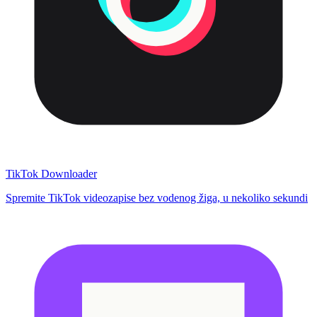
TikTok Downloader
Spremite TikTok videozapise bez vodenog žiga, u nekoliko sekundi