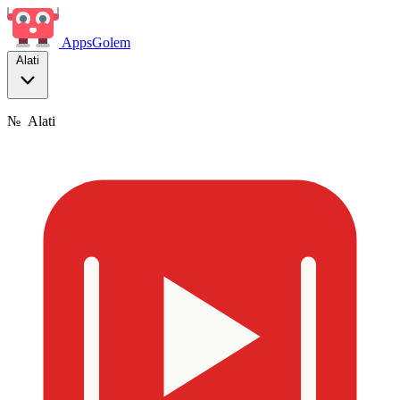
Apps
Golem
Alati
№
Alati