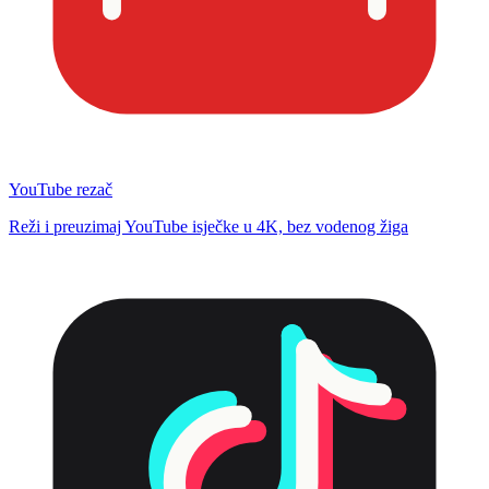
YouTube rezač
Reži i preuzimaj YouTube isječke u 4K, bez vodenog žiga