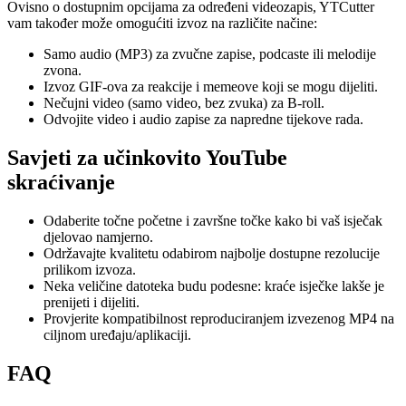
Ovisno o dostupnim opcijama za određeni videozapis, YTCutter
vam također može omogućiti izvoz na različite načine:
Samo audio (MP3) za zvučne zapise, podcaste ili melodije
zvona.
Izvoz GIF-ova za reakcije i memeove koji se mogu dijeliti.
Nečujni video (samo video, bez zvuka) za B-roll.
Odvojite video i audio zapise za napredne tijekove rada.
Savjeti za učinkovito YouTube
skraćivanje
Odaberite točne početne i završne točke kako bi vaš isječak
djelovao namjerno.
Održavajte kvalitetu odabirom najbolje dostupne rezolucije
prilikom izvoza.
Neka veličine datoteka budu podesne: kraće isječke lakše je
prenijeti i dijeliti.
Provjerite kompatibilnost reproduciranjem izvezenog MP4 na
ciljnom uređaju/aplikaciji.
FAQ