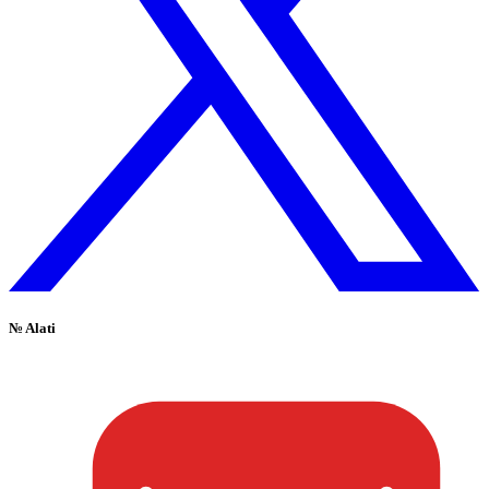
№
Alati