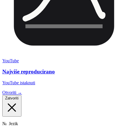
YouTube
Najviše reproducirano
YouTube istaknuti
Otvoriti →
Zatvoriti
№
Jezik