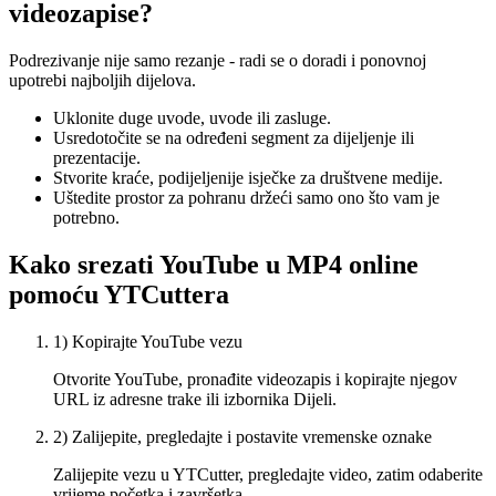
videozapise?
Podrezivanje nije samo rezanje - radi se o doradi i ponovnoj
upotrebi najboljih dijelova.
Uklonite duge uvode, uvode ili zasluge.
Usredotočite se na određeni segment za dijeljenje ili
prezentacije.
Stvorite kraće, podijeljenije isječke za društvene medije.
Uštedite prostor za pohranu držeći samo ono što vam je
potrebno.
Kako srezati YouTube u MP4 online
pomoću YTCuttera
1) Kopirajte YouTube vezu
Otvorite YouTube, pronađite videozapis i kopirajte njegov
URL iz adresne trake ili izbornika Dijeli.
2) Zalijepite, pregledajte i postavite vremenske oznake
Zalijepite vezu u YTCutter, pregledajte video, zatim odaberite
vrijeme početka i završetka.