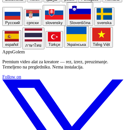
Русский
српски
slovensky
Slovenščina
svenska
español
Türkçe
Українська
Tiếng Việt
ภาษาไทย
Apps
Golem
Premium video alat za kreatore — rez, izrez, preuzimanje.
Temeljeno na pregledniku. Nema instalacija.
Follow on