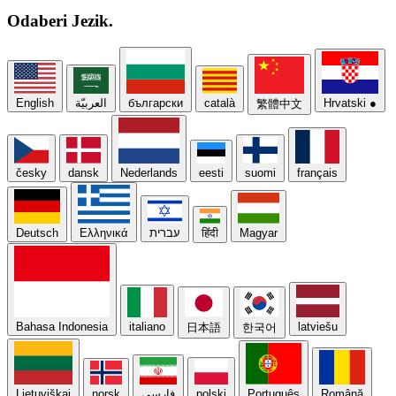
Odaberi
Jezik.
English
العربيّة
български
català
Hrvatski
●
繁體中文
česky
dansk
Nederlands
eesti
suomi
français
Deutsch
Ελληνικά
עברית
हिंदी
Magyar
Bahasa Indonesia
italiano
latviešu
日本語
한국어
Lietuviškai
norsk
فارسی
polski
Português
Română