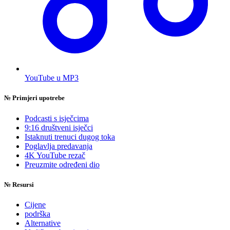
YouTube u MP3
№
Primjeri upotrebe
Podcasti s isječcima
9:16 društveni isječci
Istaknuti trenuci dugog toka
Poglavlja predavanja
4K YouTube rezač
Preuzmite određeni dio
№
Resursi
Cijene
podrška
Alternative