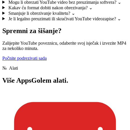
Mogu li obrezati YouTube video bez preuzimanja softvera?
⌄
Kakav ću format dobiti nakon obrezivanja?
⌄
Smanjuje li obrezivanje kvalitetu?
⌄
Je li legalno preuzimati ili skraćivati ​​YouTube videozapise?
⌄
Spremni za šišanje?
Zalijepite YouTube poveznicu, odaberite svoj isječak i izvezite MP4
za nekoliko minuta.
Počnite podrezivati ​​sada
№
Alati
Više
AppsGolem alati.