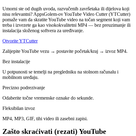
Umorni ste od dugih uvoda, razvučenih završetaka ili dijelova koji
nisu relevantni? AppsGolem-ov YouTube Video Cutter (YTCutter)
pomaže vam da skratite YouTube video na točan segment koji vam
treba i izvezete ga kao visokokvalitetni MP4 — bez preuzimanje ili
instalacija složenog softvera za uređivanje.
Otvorite YTCutter
Zalijepite YouTube vezu → postavite početak/kraj → izvoz MP4.
Bez instalacije
U potpunosti se temelji na pregledniku na stolnom računalu i
mobilnom uređaju.
Precizno podrezivanje
Odaberite točne vremenske oznake do sekunde.
Fleksibilan izvoz
MP4, MP3, GIF, tihi video ili zasebni zapisi.
Zašto skraćivati ​​(rezati) YouTube