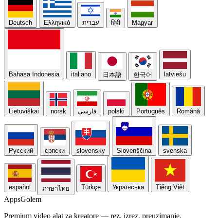
Deutsch
Ελληνικά
עברית
हिंदी
Magyar
Bahasa Indonesia
italiano
latviešu
日本語
한국어
Lietuviškai
norsk
فارسی
polski
Português
Română
Русский
српски
slovensky
Slovenščina
svenska
español
Türkçe
Українська
Tiếng Việt
ภาษาไทย
Apps
Golem
Premium video alat za kreatore — rez, izrez, preuzimanje.