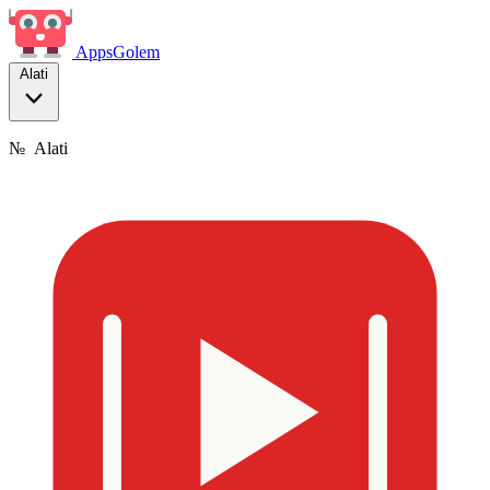
Apps
Golem
Alati
№
Alati