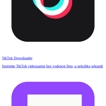
TikTok Downloader
Spremite TikTok videozapise bez vodenog žiga, u nekoliko sekundi