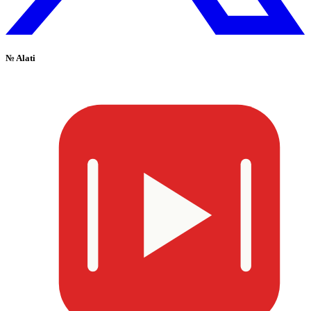
№
Alati