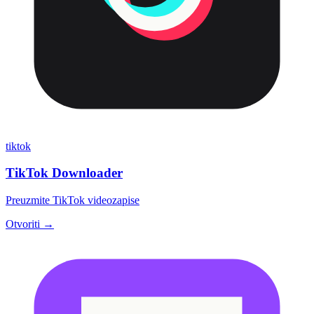
tiktok
TikTok Downloader
Preuzmite TikTok videozapise
Otvoriti →