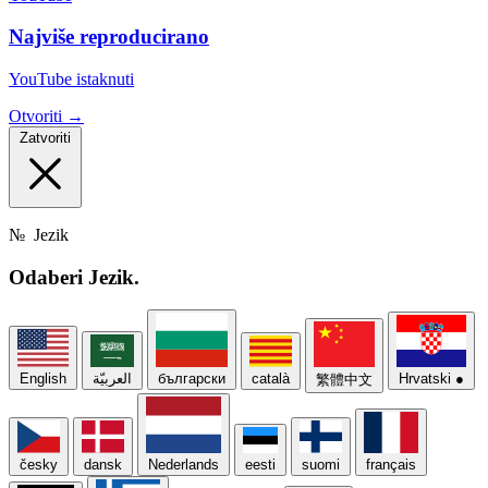
Najviše reproducirano
YouTube istaknuti
Otvoriti →
Zatvoriti
№
Jezik
Odaberi
Jezik.
English
العربيّة
български
català
Hrvatski
●
繁體中文
česky
dansk
Nederlands
eesti
suomi
français