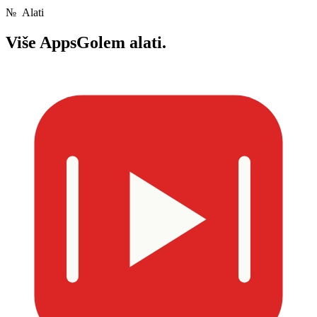
№
Alati
Više
AppsGolem alati.