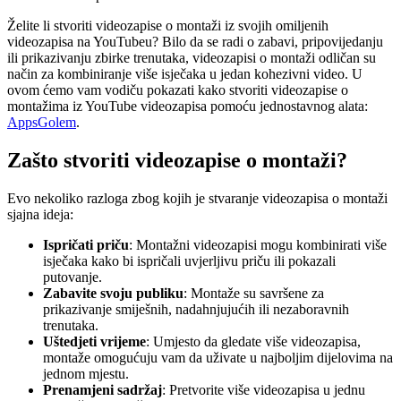
Želite li stvoriti videozapise o montaži iz svojih omiljenih
videozapisa na YouTubeu? Bilo da se radi o zabavi, pripovijedanju
ili prikazivanju zbirke trenutaka, videozapisi o montaži odličan su
način za kombiniranje više isječaka u jedan kohezivni video. U
ovom ćemo vam vodiču pokazati kako stvoriti videozapise o
montažima iz YouTube videozapisa pomoću jednostavnog alata:
AppsGolem
.
Zašto stvoriti videozapise o montaži?
Evo nekoliko razloga zbog kojih je stvaranje videozapisa o montaži
sjajna ideja:
Ispričati priču
: Montažni videozapisi mogu kombinirati više
isječaka kako bi ispričali uvjerljivu priču ili pokazali
putovanje.
Zabavite svoju publiku
: Montaže su savršene za
prikazivanje smiješnih, nadahnjujućih ili nezaboravnih
trenutaka.
Uštedjeti vrijeme
: Umjesto da gledate više videozapisa,
montaže omogućuju vam da uživate u najboljim dijelovima na
jednom mjestu.
Prenamjeni sadržaj
: Pretvorite više videozapisa u jednu