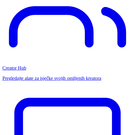
Creator Hub
Pregledajte alate za isječke svojih omiljenih kreatora