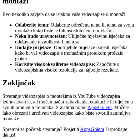
montaži
Evo nekoliko savjeta da se istaknu vaše videozapise o montaži:
Odaberite temu
: Odaberite određenu temu ili temu za svoju
montažu kako biste je bili usredotočeni i privlačni.
Neka bude uravnotežen
: Uključite mješavinu isječaka za
održavanje raznolikosti i interesa.
Dodajte prijelaze
: Upotrijebite prijelaze između isječaka
kako bi vaš videozapis s montažnim protokom prolazio
glatko.
Koristite visokokvalitetne videozapise
: Započnite s
videozapisima visoke rezolucije za najbolje rezultate.
Zaključak
Stvaranje videozapisa o montažima iz YouTube videozapisa
jednostavan je, ali moćan način zabavljanja, edukacije ili dijeljenja
svojih omiljenih trenutaka. S alatima poput
AppsGolem
, Možete
lako obrezati i uređivati ​​videozapise kako biste stvorili zanimljive
montaže.
Spremni za početak stvaranja? Posjetiti
AppsGolem
I isprobajte
danas!