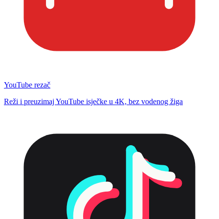
YouTube rezač
Reži i preuzimaj YouTube isječke u 4K, bez vodenog žiga