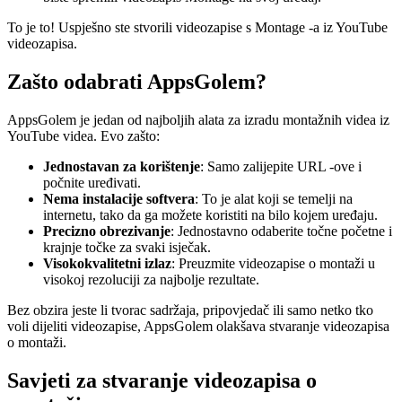
To je to! Uspješno ste stvorili videozapise s Montage -a iz YouTube
videozapisa.
Zašto odabrati AppsGolem?
AppsGolem je jedan od najboljih alata za izradu montažnih videa iz
YouTube videa. Evo zašto:
Jednostavan za korištenje
: Samo zalijepite URL -ove i
počnite uređivati.
Nema instalacije softvera
: To je alat koji se temelji na
internetu, tako da ga možete koristiti na bilo kojem uređaju.
Precizno obrezivanje
: Jednostavno odaberite točne početne i
krajnje točke za svaki isječak.
Visokokvalitetni izlaz
: Preuzmite videozapise o montaži u
visokoj rezoluciji za najbolje rezultate.
Bez obzira jeste li tvorac sadržaja, pripovjedač ili samo netko tko
voli dijeliti videozapise, AppsGolem olakšava stvaranje videozapisa
o montaži.
Savjeti za stvaranje videozapisa o