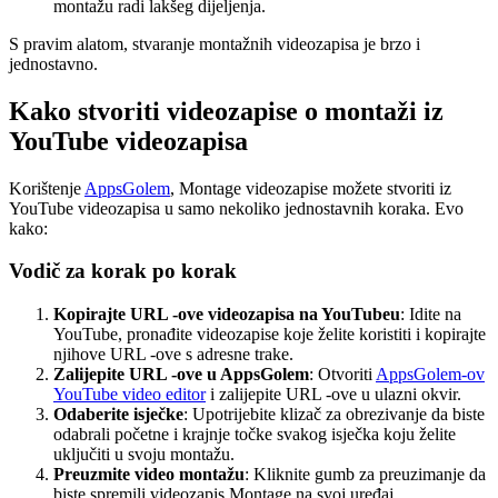
montažu radi lakšeg dijeljenja.
S pravim alatom, stvaranje montažnih videozapisa je brzo i
jednostavno.
Kako stvoriti videozapise o montaži iz
YouTube videozapisa
Korištenje
AppsGolem
, Montage videozapise možete stvoriti iz
YouTube videozapisa u samo nekoliko jednostavnih koraka. Evo
kako:
Vodič za korak po korak
Kopirajte URL -ove videozapisa na YouTubeu
: Idite na
YouTube, pronađite videozapise koje želite koristiti i kopirajte
njihove URL -ove s adresne trake.
Zalijepite URL -ove u AppsGolem
: Otvoriti
AppsGolem-ov
YouTube video editor
i zalijepite URL -ove u ulazni okvir.
Odaberite isječke
: Upotrijebite klizač za obrezivanje da biste
odabrali početne i krajnje točke svakog isječka koju želite
uključiti u svoju montažu.
Preuzmite video montažu
: Kliknite gumb za preuzimanje da
biste spremili videozapis Montage na svoj uređaj.