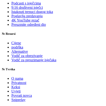
Podcasti s isječcima
9:16 društveni isječci
Istaknuti trenuci dugog toka
Poglavlja predavanja
4K YouTube rezač
Preuzmite određeni dio
№
Resursi
Cijene
podrška
Alternative
Vodič za obrezivanje
Vodič za preuzimanje isječaka
№
Tvrtka
O nama
Privatnost
Keksi
Uvjeti
Povrati novca
Sniprelay