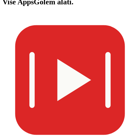
Više
AppsGolem alati.