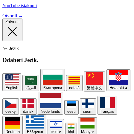
YouTube istaknuti
Otvoriti →
Zatvoriti
№
Jezik
Odaberi
Jezik.
English
العربيّة
български
català
Hrvatski
●
繁體中文
česky
dansk
Nederlands
eesti
suomi
français
Deutsch
Ελληνικά
עברית
हिंदी
Magyar