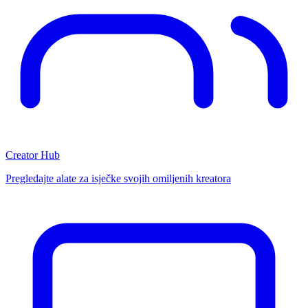
Creator Hub
Pregledajte alate za isječke svojih omiljenih kreatora