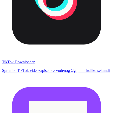
TikTok Downloader
Spremite TikTok videozapise bez vodenog žiga, u nekoliko sekundi