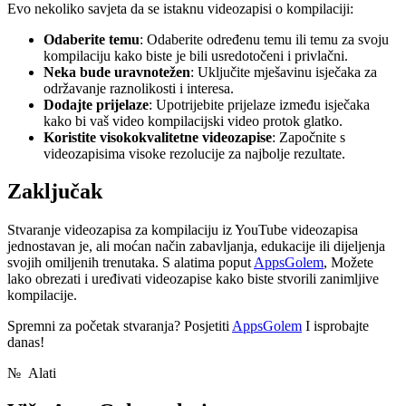
Evo nekoliko savjeta da se istaknu videozapisi o kompilaciji:
Odaberite temu
: Odaberite određenu temu ili temu za svoju
kompilaciju kako biste je bili usredotočeni i privlačni.
Neka bude uravnotežen
: Uključite mješavinu isječaka za
održavanje raznolikosti i interesa.
Dodajte prijelaze
: Upotrijebite prijelaze između isječaka
kako bi vaš video kompilacijski video protok glatko.
Koristite visokokvalitetne videozapise
: Započnite s
videozapisima visoke rezolucije za najbolje rezultate.
Zaključak
Stvaranje videozapisa za kompilaciju iz YouTube videozapisa
jednostavan je, ali moćan način zabavljanja, edukacije ili dijeljenja
svojih omiljenih trenutaka. S alatima poput
AppsGolem
, Možete
lako obrezati i uređivati ​​videozapise kako biste stvorili zanimljive
kompilacije.
Spremni za početak stvaranja? Posjetiti
AppsGolem
I isprobajte
danas!
№
Alati