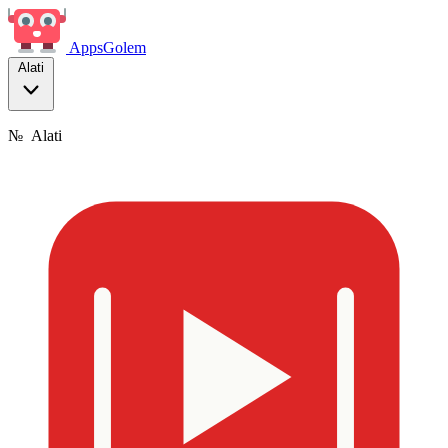
Apps
Golem
Alati
№
Alati