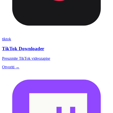
tiktok
TikTok Downloader
Preuzmite TikTok videozapise
Otvoriti →