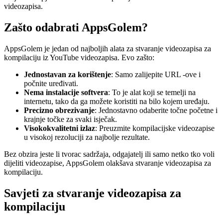
videozapisa.
Zašto odabrati AppsGolem?
AppsGolem je jedan od najboljih alata za stvaranje videozapisa za
kompilaciju iz YouTube videozapisa. Evo zašto:
Jednostavan za korištenje
: Samo zalijepite URL -ove i
počnite uređivati.
Nema instalacije softvera
: To je alat koji se temelji na
internetu, tako da ga možete koristiti na bilo kojem uređaju.
Precizno obrezivanje
: Jednostavno odaberite točne početne i
krajnje točke za svaki isječak.
Visokokvalitetni izlaz
: Preuzmite kompilacijske videozapise
u visokoj rezoluciji za najbolje rezultate.
Bez obzira jeste li tvorac sadržaja, odgajatelj ili samo netko tko voli
dijeliti videozapise, AppsGolem olakšava stvaranje videozapisa za
kompilaciju.
Savjeti za stvaranje videozapisa za
kompilaciju