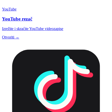
YouTube
YouTube rezač
Izrežite i skraćite YouTube videozapise
Otvoriti →