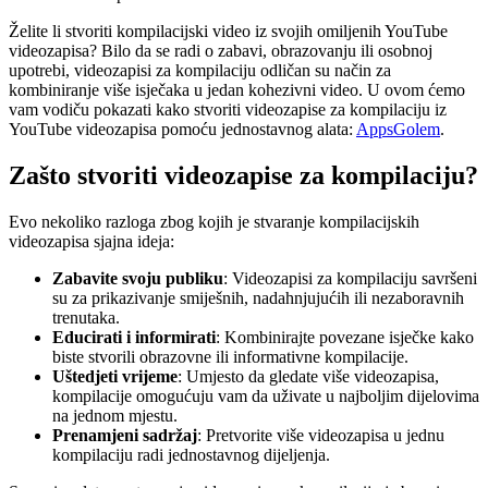
Želite li stvoriti kompilacijski video iz svojih omiljenih YouTube
videozapisa? Bilo da se radi o zabavi, obrazovanju ili osobnoj
upotrebi, videozapisi za kompilaciju odličan su način za
kombiniranje više isječaka u jedan kohezivni video. U ovom ćemo
vam vodiču pokazati kako stvoriti videozapise za kompilaciju iz
YouTube videozapisa pomoću jednostavnog alata:
AppsGolem
.
Zašto stvoriti videozapise za kompilaciju?
Evo nekoliko razloga zbog kojih je stvaranje kompilacijskih
videozapisa sjajna ideja:
Zabavite svoju publiku
: Videozapisi za kompilaciju savršeni
su za prikazivanje smiješnih, nadahnjujućih ili nezaboravnih
trenutaka.
Educirati i informirati
: Kombinirajte povezane isječke kako
biste stvorili obrazovne ili informativne kompilacije.
Uštedjeti vrijeme
: Umjesto da gledate više videozapisa,
kompilacije omogućuju vam da uživate u najboljim dijelovima
na jednom mjestu.
Prenamjeni sadržaj
: Pretvorite više videozapisa u jednu
kompilaciju radi jednostavnog dijeljenja.