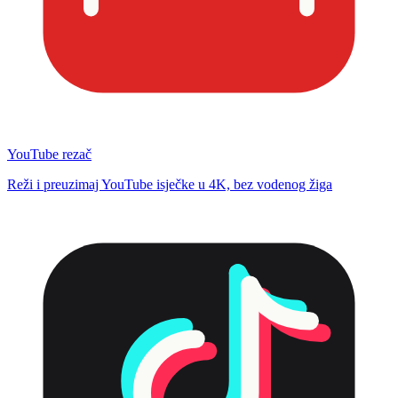
YouTube rezač
Reži i preuzimaj YouTube isječke u 4K, bez vodenog žiga