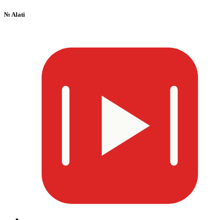
№
Alati