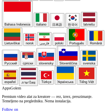
Bahasa Indonesia
italiano
latviešu
日本語
한국어
Lietuviškai
norsk
فارسی
polski
Português
Română
Русский
српски
slovensky
Slovenščina
svenska
español
Türkçe
Українська
Tiếng Việt
ภาษาไทย
Apps
Golem
Premium video alat za kreatore — rez, izrez, preuzimanje.
Temeljeno na pregledniku. Nema instalacija.
Follow on