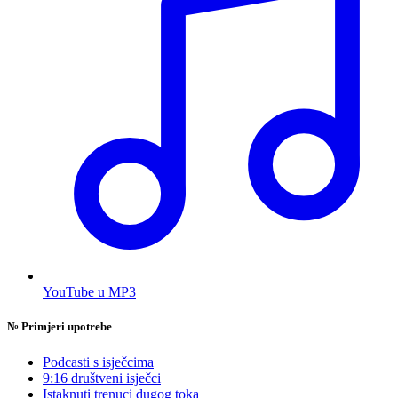
YouTube u MP3
№
Primjeri upotrebe
Podcasti s isječcima
9:16 društveni isječci
Istaknuti trenuci dugog toka