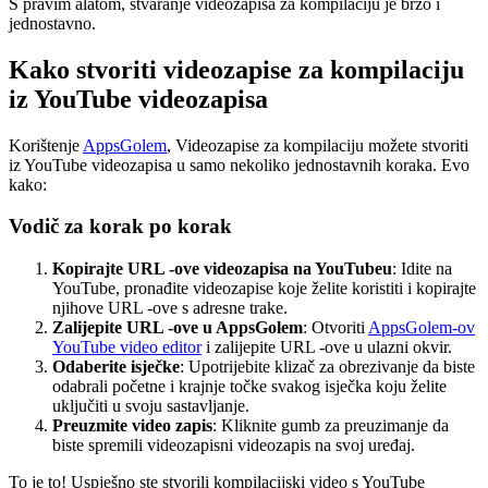
S pravim alatom, stvaranje videozapisa za kompilaciju je brzo i
jednostavno.
Kako stvoriti videozapise za kompilaciju
iz YouTube videozapisa
Korištenje
AppsGolem
, Videozapise za kompilaciju možete stvoriti
iz YouTube videozapisa u samo nekoliko jednostavnih koraka. Evo
kako:
Vodič za korak po korak
Kopirajte URL -ove videozapisa na YouTubeu
: Idite na
YouTube, pronađite videozapise koje želite koristiti i kopirajte
njihove URL -ove s adresne trake.
Zalijepite URL -ove u AppsGolem
: Otvoriti
AppsGolem-ov
YouTube video editor
i zalijepite URL -ove u ulazni okvir.
Odaberite isječke
: Upotrijebite klizač za obrezivanje da biste
odabrali početne i krajnje točke svakog isječka koju želite
uključiti u svoju sastavljanje.
Preuzmite video zapis
: Kliknite gumb za preuzimanje da
biste spremili videozapisni videozapis na svoj uređaj.
To je to! Uspješno ste stvorili kompilacijski video s YouTube