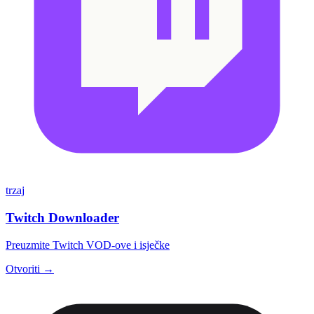
trzaj
Twitch Downloader
Preuzmite Twitch VOD-ove i isječke
Otvoriti →