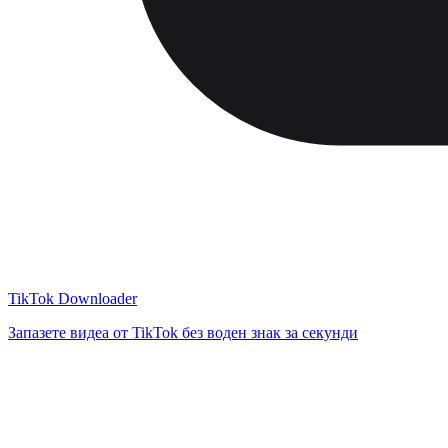
TikTok Downloader
Запазете видеа от TikTok без воден знак за секунди