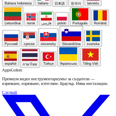
Bahasa Indonesia
italiano
latviešu
日本語
한국어
Lietuviškai
norsk
فارسی
polski
Português
Română
Русский
српски
slovensky
Slovenščina
svenska
español
Türkçe
Українська
Tiếng Việt
ภาษาไทย
Apps
Golem
Премиум видео инструментариумът за създатели —
изрязване, изрязване, изтегляне. Браузър. Няма инсталации.
Следвай