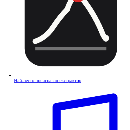
Най-често преиграван екстрактор