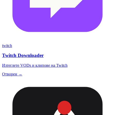
twitch
Twitch Downloader
Изтеглете VODs и клипове на Twitch
Отворен →