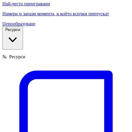
Най-често преигравани
Намери и запази момента, в който всички препускат
Ценообразуване
Ресурси
№
Ресурси