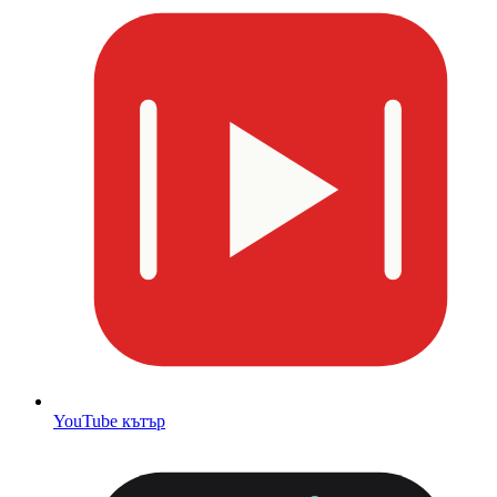
YouTube кътър