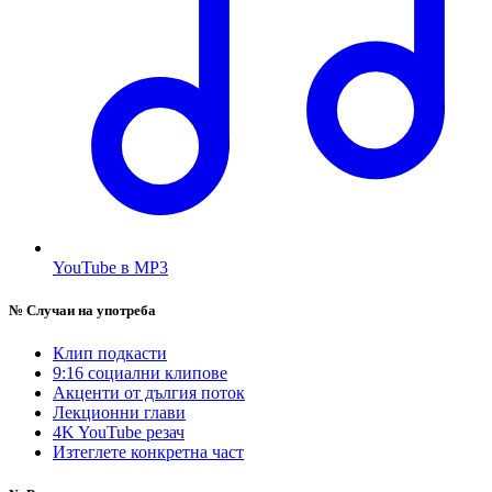
YouTube в MP3
№
Случаи на употреба
Клип подкасти
9:16 социални клипове
Акценти от дългия поток
Лекционни глави
4K YouTube резач
Изтеглете конкретна част