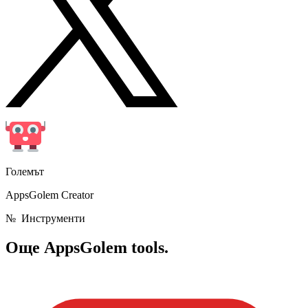
Големът
AppsGolem Creator
№
Инструменти
Още
AppsGolem tools.