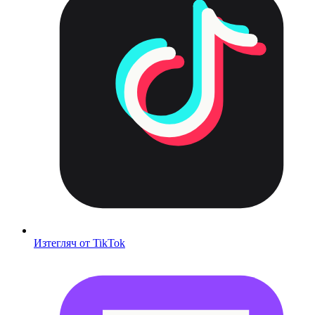
Изтегляч от TikTok