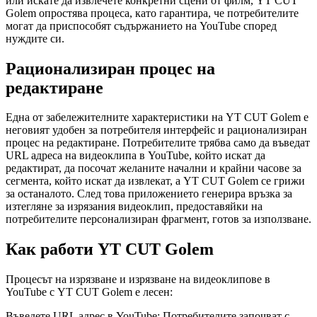
или искате да извлечете конкретни сцени от филм, YT CUT
Golem опростява процеса, като гарантира, че потребителите
могат да приспособят съдържанието на YouTube според
нуждите си.
Рационализиран процес на
редактиране
Една от забележителните характеристики на YT CUT Golem е
неговият удобен за потребителя интерфейс и рационализиран
процес на редактиране. Потребителите трябва само да въведат
URL адреса на видеоклипа в YouTube, който искат да
редактират, да посочат желаните начални и крайни часове за
сегмента, който искат да извлекат, а YT CUT Golem се грижи
за останалото. След това приложението генерира връзка за
изтегляне за изрязания видеоклип, предоставяйки на
потребителите персонализиран фрагмент, готов за използване.
Как работи YT CUT Golem
Процесът на изрязване и изрязване на видеоклипове в
YouTube с YT CUT Golem е лесен:
Въведете URL адрес в YouTube: Потребителите започват с