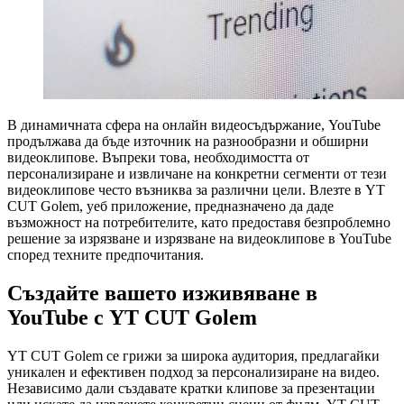
В динамичната сфера на онлайн видеосъдържание, YouTube
продължава да бъде източник на разнообразни и обширни
видеоклипове. Въпреки това, необходимостта от
персонализиране и извличане на конкретни сегменти от тези
видеоклипове често възниква за различни цели. Влезте в YT
CUT Golem, уеб приложение, предназначено да даде
възможност на потребителите, като предоставя безпроблемно
решение за изрязване и изрязване на видеоклипове в YouTube
според техните предпочитания.
Създайте вашето изживяване в
YouTube с YT CUT Golem
YT CUT Golem се грижи за широка аудитория, предлагайки
уникален и ефективен подход за персонализиране на видео.
Независимо дали създавате кратки клипове за презентации