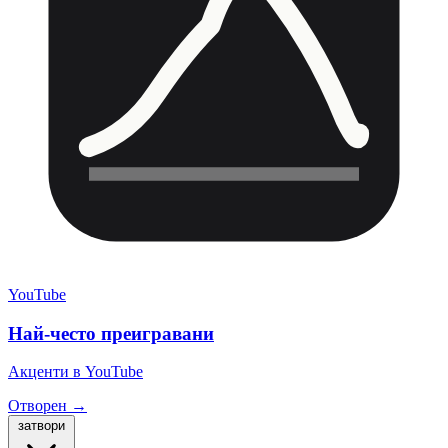
YouTube
Най-често преигравани
Акценти в YouTube
Отворен →
затвори