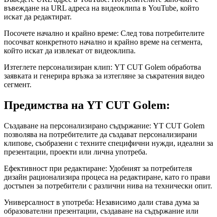
въвеждане на URL адреса на видеоклипа в YouTube, който
искат да редактират.
Посочете начално и крайно време: След това потребителите
посочват конкретното начално и крайно време на сегмента,
който искат да извлекат от видеоклипа.
Изтеглете персонализиран клип: YT CUT Golem обработва
заявката и генерира връзка за изтегляне за съкратения видео
сегмент.
Предимства на YT CUT Golem:
Създаване на персонализирано съдържание: YT CUT Golem
позволява на потребителите да създават персонализирани
клипове, съобразени с техните специфични нужди, идеални за
презентации, проекти или лична употреба.
Ефективност при редактиране: Удобният за потребителя
дизайн рационализира процеса на редактиране, като го прави
достъпен за потребители с различни нива на технически опит.
Универсалност в употреба: Независимо дали става дума за
образователни презентации, създаване на съдържание или