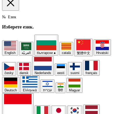
№
Език
Изберете
език.
English
العربيّة
български
●
català
Hrvatski
繁體中文
česky
dansk
Nederlands
eesti
suomi
français
Deutsch
Ελληνικά
עברית
हिंदी
Magyar