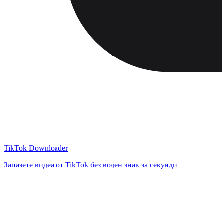
TikTok Downloader
Запазете видеа от TikTok без воден знак за секунди