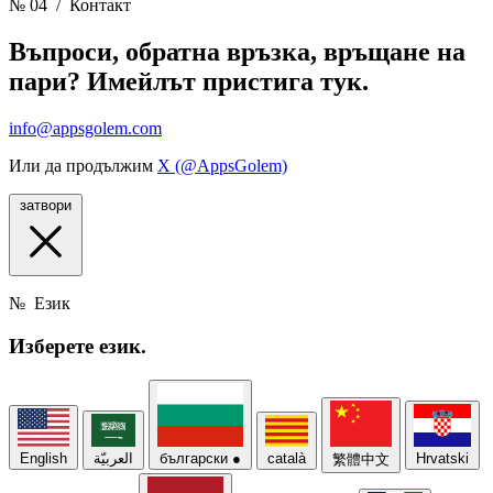
№ 04
/ Контакт
Въпроси, обратна връзка, връщане на
пари? Имейлът пристига тук.
info@appsgolem.com
Или да продължим
X (@AppsGolem)
затвори
№
Език
Изберете
език.
English
العربيّة
български
●
català
Hrvatski
繁體中文