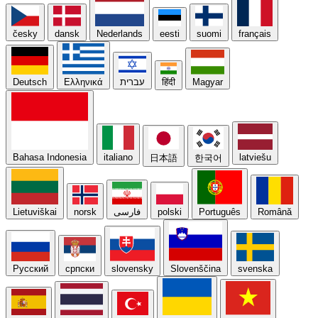
česky
dansk
Nederlands
eesti
suomi
français
Deutsch
Ελληνικά
עברית
हिंदी
Magyar
Bahasa Indonesia
italiano
latviešu
日本語
한국어
Lietuviškai
norsk
فارسی
polski
Português
Română
Русский
српски
slovensky
Slovenščina
svenska