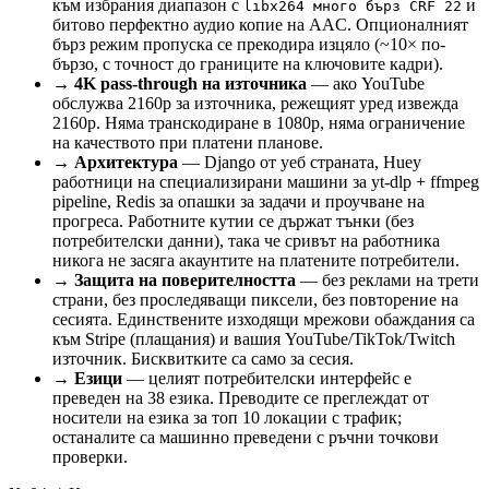
към избрания диапазон с
и
libx264 много бърз CRF 22
битово перфектно аудио копие на AAC. Опционалният
бърз режим пропуска се прекодира изцяло (~10× по-
бързо, с точност до границите на ключовите кадри).
→
4K pass-through на източника
— ако YouTube
обслужва 2160p за източника, режещият уред извежда
2160p. Няма транскодиране в 1080p, няма ограничение
на качеството при платени планове.
→
Архитектура
— Django от уеб страната, Huey
работници на специализирани машини за yt-dlp + ffmpeg
pipeline, Redis за опашки за задачи и проучване на
прогреса. Работните кутии се държат тънки (без
потребителски данни), така че сривът на работника
никога не засяга акаунтите на платените потребители.
→
Защита на поверителността
— без реклами на трети
страни, без проследяващи пиксели, без повторение на
сесията. Единствените изходящи мрежови обаждания са
към Stripe (плащания) и вашия YouTube/TikTok/Twitch
източник. Бисквитките са само за сесия.
→
Езици
— целият потребителски интерфейс е
преведен на 38 езика. Преводите се преглеждат от
носители на езика за топ 10 локации с трафик;
останалите са машинно преведени с ръчни точкови
проверки.