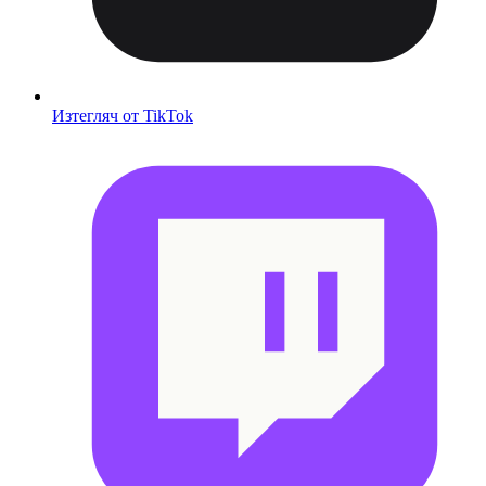
Изтегляч от TikTok