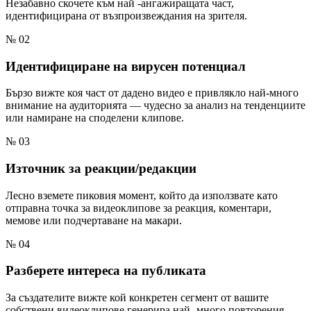
Незабавно скочете към най -ангажиращата част,
идентифицирана от възпроизвеждания на зрителя.
№ 02
Идентифициране на вирусен потенциал
Бързо вижте коя част от дадено видео е привлякло най-много
внимание на аудиторията — чудесно за анализ на тенденциите
или намиране на споделени клипове.
№ 03
Източник за реакции/редакции
Лесно вземете пиковия момент, който да използвате като
отправна точка за видеоклипове за реакция, коментари,
мемове или подчертаване на макари.
№ 04
Разберете интереса на публиката
За създателите вижте кой конкретен сегмент от вашите
собствени видеоклипове генерира най -много повторения,