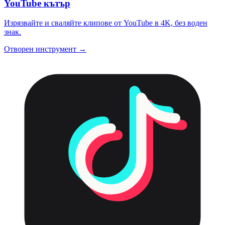
YouTube кътър
Изрязвайте и сваляйте клипове от YouTube в 4K, без воден
знак.
Отворен инструмент →