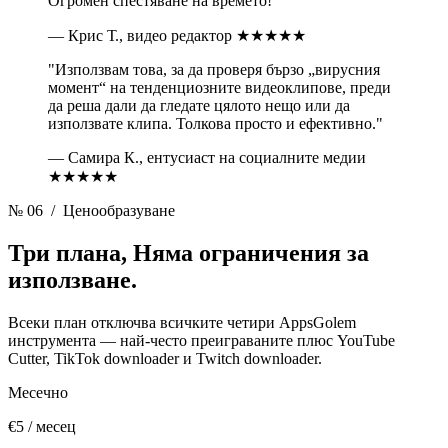
Огромен спестяване на времето!"
— Крис Т., видео редактор
★★★★★
"Използвам това, за да проверя бързо „вирусния
момент“ на тенденциозните видеоклипове, преди
да реша дали да гледате цялото нещо или да
използвате клипа. Толкова просто и ефективно."
— Самира К., ентусиаст на социалните медии
★★★★★
№ 06
/ Ценообразуване
Три плана,
Няма ограничения за
използване.
Всеки план отключва всичките четири AppsGolem
инструмента — най-често преиграваните плюс YouTube
Cutter, TikTok downloader и Twitch downloader.
Месечно
€5
/ месец