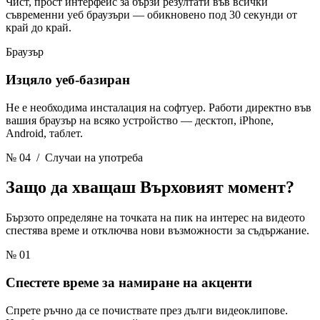
Чист, прост интерфейс за бързи резултати във всички
съвременни уеб браузъри — обикновено под 30 секунди от
край до край.
Браузър
Изцяло уеб-базиран
Не е необходима инсталация на софтуер. Работи директно във
вашия браузър на всяко устройство — десктоп, iPhone,
Android, таблет.
№ 04
/ Случаи на употреба
Защо да хващаш
Върховият момент?
Бързото определяне на точката на пик на интерес на видеото
спестява време и отключва нови възможности за съдържание.
№ 01
Спестете време за намиране на акценти
Спрете ръчно да се почиствате през дълги видеоклипове.