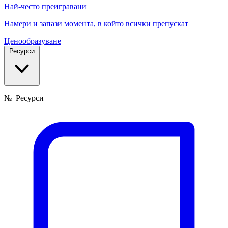
Най-често преигравани
Намери и запази момента, в който всички препускат
Ценообразуване
Ресурси
№
Ресурси