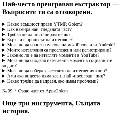
Най-често преиграван екстрактор —
Въпросите ти са отговорени.
Какво всъщност прави YTMR Golem?
Как намира най -гледаната част?
Трябва ли да инсталирам нещо?
Бърз ли е процесът на изтегляне?
Мога ли да използвам това на моя iPhone или Android?
Моите изтегляния са проследени или регистрирани?
Законно ли е да изтегляте моменти в YouTube?
Мога ли да споделя изтегления момент в социалните
медии?
Мога ли да избера качеството на изтегления клип?
Ами ако видеото няма ясен „най -преигран“ пик?
Какво трябва да направя, ако имам проблеми?
№ 09
/ Също част от AppsGolem
Още три инструмента,
Същата
история.