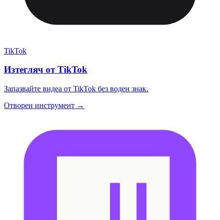
TikTok
Изтегляч от TikTok
Запазвайте видеа от TikTok без воден знак.
Отворен инструмент →