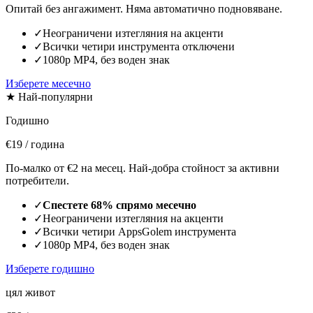
Опитай без ангажимент. Няма автоматично подновяване.
✓
Неограничени изтегляния на акценти
✓
Всички четири инструмента отключени
✓
1080p MP4, без воден знак
Изберете месечно
★ Най-популярни
Годишно
€19
/ година
По-малко от €2 на месец. Най-добра стойност за активни
потребители.
✓
Спестете 68% спрямо месечно
✓
Неограничени изтегляния на акценти
✓
Всички четири AppsGolem инструмента
✓
1080p MP4, без воден знак
Изберете годишно
цял живот