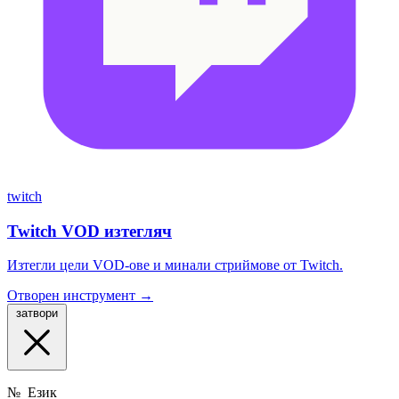
twitch
Twitch VOD изтегляч
Изтегли цели VOD-ове и минали стриймове от Twitch.
Отворен инструмент →
затвори
№
Език