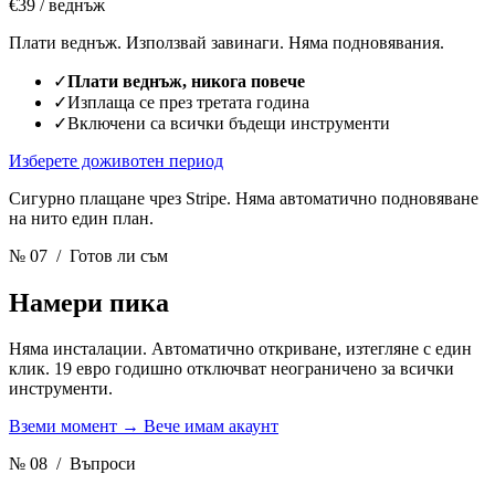
€39
/ веднъж
Плати веднъж. Използвай завинаги. Няма подновявания.
✓
Плати веднъж, никога повече
✓
Изплаща се през третата година
✓
Включени са всички бъдещи инструменти
Изберете доживотен период
Сигурно плащане чрез Stripe. Няма автоматично подновяване
на нито един план.
№ 07
/ Готов ли съм
Намери пика
Няма инсталации. Автоматично откриване, изтегляне с един
клик. 19 евро годишно отключват неограничено за всички
инструменти.
Вземи момент
→
Вече имам акаунт
№ 08
/ Въпроси