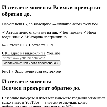
Изтеглете момента
Всички превъртат
обратно до.
One-off from €5, no subscription — unlimited across every tool.
✓
Автоматично откриване на пик
✓
Без търкане
✓
Няма
воден знак
✓
€19/година неограничено
№
Стъпка 01
/
Поставете URL
URL адрес на видеоклип в YouTube
Извлечение: най-често преигравано
↓
№ 01
/ Защо точно този екстрактор
Изтеглете момента
Всички превъртат обратно до.
Незабавно намерете и изтеглете най-често гледания сегмент от
всяко видео в YouTube — вирусните секунди, които
публиката гледа отново, запазени като MP4.