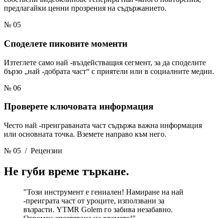
предлагайки ценни прозрения на съдържанието.
№ 05
Споделете пиковите моменти
Изтеглете само най -въздействащия сегмент, за да споделите
бързо „най -добрата част“ с приятели или в социалните медии.
№ 06
Проверете ключовата информация
Често най -преиграваната част съдържа важна информация
или основната точка. Вземете направо към него.
№ 05
/ Рецензии
Не губи време
търкане.
"Този инструмент е гениален! Намиране на най
-преиграта част от уроците, използвани за
възрасти. YTMR Golem го забива незабавно.