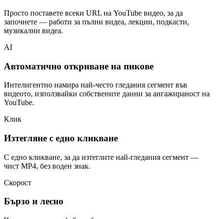
Просто поставете всеки URL на YouTube видео, за да
започнете — работи за пълни видеа, лекции, подкасти,
музикални видеа.
AI
Автоматично откриване на пикове
Интелигентно намира най-често гледания сегмент във
видеото, използвайки собствените данни за ангажираност на
YouTube.
Клик
Изтегляне с едно кликване
С едно кликване, за да изтеглите най-гледания сегмент —
чист MP4, без воден знак.
Скорост
Бързо и лесно