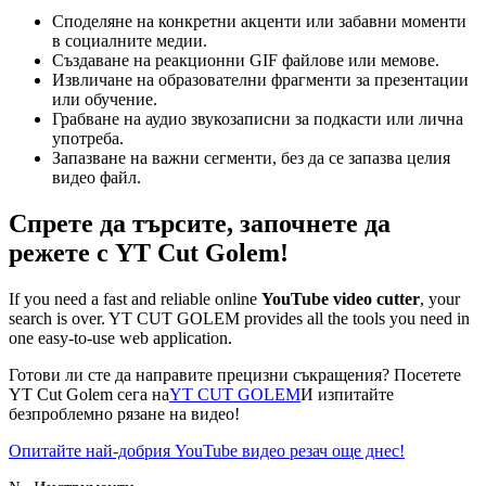
Споделяне на конкретни акценти или забавни моменти
в социалните медии.
Създаване на реакционни GIF файлове или мемове.
Извличане на образователни фрагменти за презентации
или обучение.
Грабване на аудио звукозаписни за подкасти или лична
употреба.
Запазване на важни сегменти, без да се запазва целия
видео файл.
Спрете да търсите, започнете да
режете с YT Cut Golem!
If you need a fast and reliable online
YouTube video cutter
, your
search is over. YT CUT GOLEM provides all the tools you need in
one easy-to-use web application.
Готови ли сте да направите прецизни съкращения? Посетете
YT Cut Golem сега на
YT CUT GOLEM
И изпитайте
безпроблемно рязане на видео!
Опитайте най-добрия YouTube видео резач още днес!