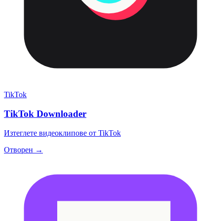
TikTok
TikTok Downloader
Изтеглете видеоклипове от TikTok
Отворен →