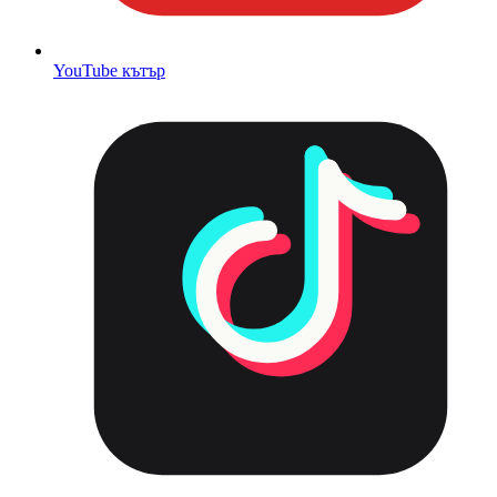
YouTube кътър