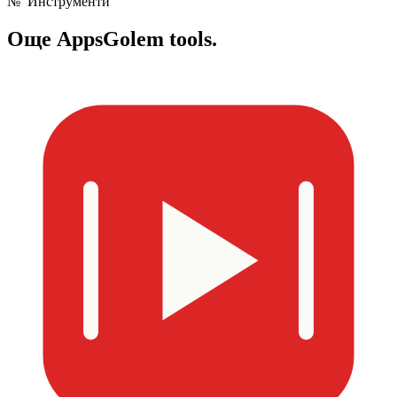
№
Инструменти
Още
AppsGolem tools.