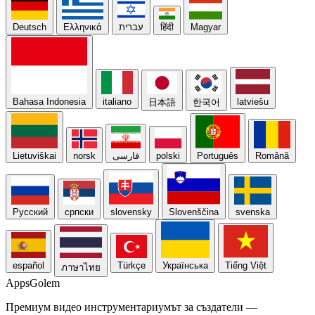
Deutsch
Ελληνικά
עברית
हिंदी
Magyar
Bahasa Indonesia
italiano
latviešu
日本語
한국어
Lietuviškai
norsk
فارسی
polski
Português
Română
Русский
српски
slovensky
Slovenščina
svenska
español
Türkçe
Українська
Tiếng Việt
ภาษาไทย
Apps
Golem
Премиум видео инструментариумът за създатели —