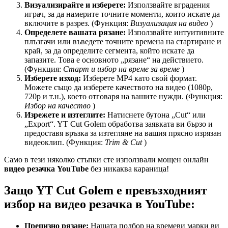
Визуализирайте и изберете:
Използвайте вградения
играч, за да намерите точните моменти, които искате да
включите в разрез. (Функция:
Визуализация на видео
)
Определете вашата рязане:
Използвайте интуитивните
плъзгачи или въведете точните времена на стартиране и
край, за да определите сегмента, който искате да
запазите. Това е основното „рязане“ на действието.
(Функция:
Старт и избор на време за време
)
Изберете изход:
Изберете MP4 като свой формат.
Можете също да изберете качеството на видео (1080p,
720p и т.н.), което отговаря на вашите нужди. (Функция:
Избор на качество
)
Изрежете и изтеглите:
Натиснете бутона „Cut“ или
„Export“. YT Cut Golem обработва заявката ви бързо и
предоставя връзка за изтегляне на вашия прясно изрязан
видеоклип. (Функция:
Trim & Cut
)
Само в тези няколко стъпки сте използвали мощен онлайн
видео резачка YouTube
без никаква караница!
Защо YT Cut Golem е превъзходният
избор на видео резачка в YouTube:
Прецизно рязане:
Нашата подбор на времеви марки ви