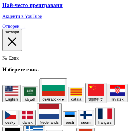
Най-често преигравани
Акценти в YouTube
Отворен →
затвори
№
Език
Изберете
език.
English
العربيّة
български
●
català
Hrvatski
繁體中文
česky
dansk
Nederlands
eesti
suomi
français