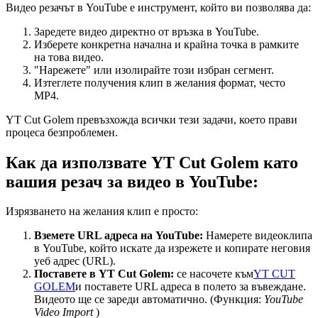
Видео резачът в YouTube е инструмент, който ви позволява да:
Заредете видео директно от връзка в YouTube.
Изберете конкретна начална и крайна точка в рамките
на това видео.
"Нарежете" или изолирайте този избран сегмент.
Изтеглете получения клип в желания формат, често
MP4.
YT Cut Golem превъзхожда всички тези задачи, което прави
процеса безпроблемен.
Как да използвате YT Cut Golem като
вашия резач за видео в YouTube:
Изрязването на желания клип е просто:
Вземете URL адреса на YouTube:
Намерете видеоклипа
в YouTube, който искате да изрежете и копирате неговия
уеб адрес (URL).
Поставете в YT Cut Golem:
се насочете към
YT CUT
GOLEM
и поставете URL адреса в полето за въвеждане.
Видеото ще се зареди автоматично. (Функция:
YouTube
Video Import
)