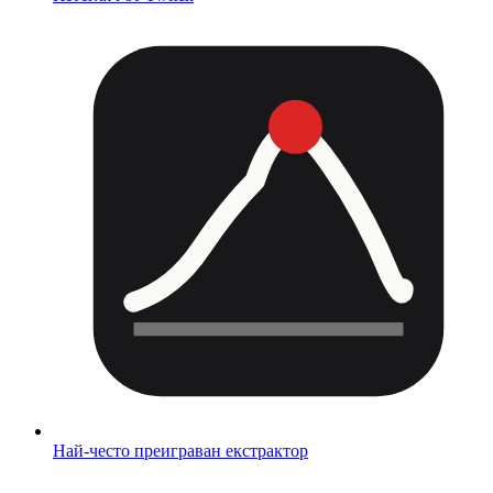
Най-често преиграван екстрактор