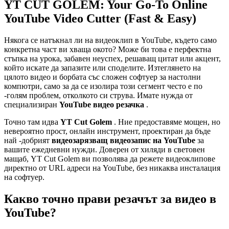
YT CUT GOLEM: Your Go-To Online
YouTube Video Cutter (Fast & Easy)
Някога се натъкнал ли на видеоклип в YouTube, където само
конкретна част ви хваща окото? Може би това е перфектна
стъпка на урока, забавен неуспех, решаващ цитат или акцент,
който искате да запазите или споделите. Изтеглянето на
цялото видео и борбата със сложен софтуер за настолни
компютри, само за да се изолира този сегмент често е по
-голям проблем, отколкото си струва. Имате нужда от
специализиран
YouTube видео резачка
.
Точно там идва
YT Cut Golem
. Ние предоставяме мощен, но
невероятно прост, онлайн инструмент, проектиран да бъде
най -добрият
видеозарязващ видеозапис на YouTube
за
вашите ежедневни нужди. Доверен от хиляди в световен
мащаб, YT Cut Golem ви позволява да режете видеоклипове
директно от URL адреси на YouTube, без никаква инсталация
на софтуер.
Какво точно прави резачът за видео в
YouTube?