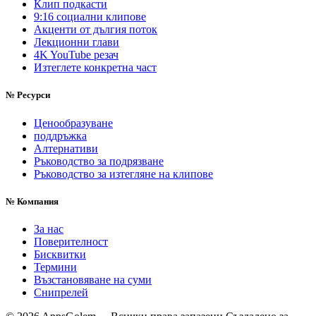
Клип подкасти
9:16 социални клипове
Акценти от дългия поток
Лекционни глави
4K YouTube резач
Изтеглете конкретна част
№
Ресурси
Ценообразуване
поддръжка
Алтернативи
Ръководство за подрязване
Ръководство за изтегляне на клипове
№
Компания
За нас
Поверителност
Бисквитки
Термини
Възстановяване на суми
Снипрелей