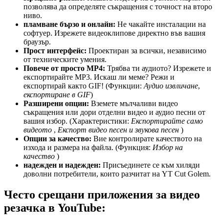
позволява да определяте съкращения с точност на второ
ниво.
пламване бързо и онлайн:
Не чакайте инсталации на
софтуер. Изрежете видеоклипове директно във вашия
браузър.
Прост интерфейс:
Проектиран за всички, независимо
от техническите умения.
Повече от просто MP4:
Трябва ти аудиото? Изрежете и
експортирайте MP3. Искаш ли меме? Режи и
експортирай както GIF! (Функции:
Аудио извличане
,
експортиране в GIF
)
Разширени опции:
Вземете мълчаливи видео
съкращения или дори отделни видео и аудио песни от
вашия избор. (Характеристики:
Експортирайте само
видеото
,
Експорт видео песен и звукова песен
)
Опции за качество:
Вие контролирате качеството на
изхода и размера на файла. (Функция:
Избор на
качество
)
надежден и надежден:
Присъединете се към хиляди
доволни потребители, които разчитат на YT Cut Golem.
Често срещани приложения за видео
резачка в YouTube: