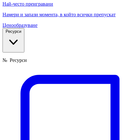
Най-често преигравани
Намери и запази момента, в който всички препускат
Ценообразуване
Ресурси
№
Ресурси