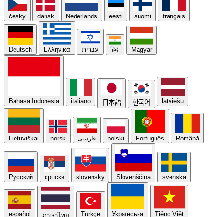
česky
dansk
Nederlands
eesti
suomi
français
Deutsch
Ελληνικά
עברית
हिंदी
Magyar
Bahasa Indonesia
italiano
latviešu
日本語
한국어
Lietuviškai
norsk
فارسی
polski
Português
Română
Русский
српски
slovensky
Slovenščina
svenska
español
Türkçe
Українська
Tiếng Việt
ภาษาไทย