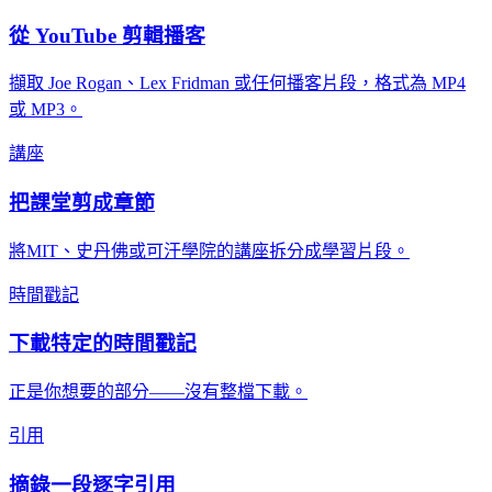
從 YouTube 剪輯播客
擷取 Joe Rogan、Lex Fridman 或任何播客片段，格式為 MP4
或 MP3。
講座
把課堂剪成章節
將MIT、史丹佛或可汗學院的講座拆分成學習片段。
時間戳記
下載特定的時間戳記
正是你想要的部分——沒有整檔下載。
引用
摘錄一段逐字引用