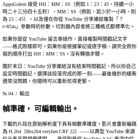
AppsGolem 接受 HH：MM：SS（例如 1：23：45，持續一小
時二十三分四十五秒）、MM：SS（例如，若少於一小時，則
為 23：45），以及僅在你從 YouTube 分享連結複製「？
t=854s」參數時的秒數。切割器內部會將三種格式都標準化。
如果你是從 YouTube 留言串操作，直接複製時間戳記文字
——格式照樣即可。如果你是根據筆記或逐字稿，請完全照你
寫的順序打出 HH：MM：SS。沒有轉換步驟。
關於末日：YouTube 分享連結沒有結束時間戳記，所以你自己
設定時間戳記。選擇該段落完成的那一刻——最後幾秒的緩衝
通常沒問題，你隨時可以重新剪得更緊。
№ 04
/ 輸出
幀準確，
可編輯輸出。
下載的片段在原始解析度下具有幀數準確度。影片會重新編碼
為 H.264（libx264 veryfast CRF 22）——以典型 YouTube 來源
位元率呈現視覺透明——音訊則是從 YouTube AAC 串流中位