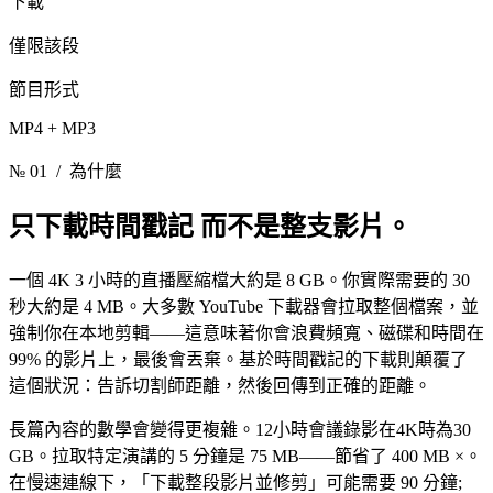
下載
僅限該段
節目形式
MP4 + MP3
№ 01
/ 為什麼
只下載時間戳記
而不是整支影片。
一個 4K 3 小時的直播壓縮檔大約是 8 GB。你實際需要的 30
秒大約是 4 MB。大多數 YouTube 下載器會拉取整個檔案，並
強制你在本地剪輯——這意味著你會浪費頻寬、磁碟和時間在
99% 的影片上，最後會丟棄。基於時間戳記的下載則顛覆了
這個狀況：告訴切割師距離，然後回傳到正確的距離。
長篇內容的數學會變得更複雜。12小時會議錄影在4K時為30
GB。拉取特定演講的 5 分鐘是 75 MB——節省了 400 MB ×。
在慢速連線下，「下載整段影片並修剪」可能需要 90 分鐘;