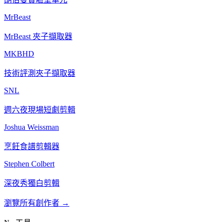
MrBeast
MrBeast 夾子擷取器
MKBHD
技術評測夾子擷取器
SNL
週六夜現場短劇剪輯
Joshua Weissman
烹飪食譜剪輯器
Stephen Colbert
深夜秀獨白剪輯
瀏覽所有創作者
→