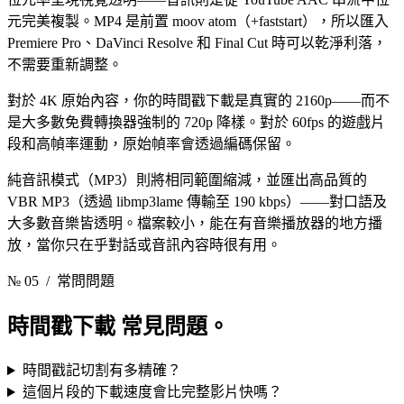
元完美複製。MP4 是前置 moov atom（+faststart），所以匯入
Premiere Pro、DaVinci Resolve 和 Final Cut 時可以乾淨利落，
不需要重新調整。
對於 4K 原始內容，你的時間戳下載是真實的 2160p——而不
是大多數免費轉換器強制的 720p 降樣。對於 60fps 的遊戲片
段和高幀率運動，原始幀率會透過編碼保留。
純音訊模式（MP3）則將相同範圍縮減，並匯出高品質的
VBR MP3（透過 libmp3lame 傳輸至 190 kbps）——對口語及
大多數音樂皆透明。檔案較小，能在有音樂播放器的地方播
放，當你只在乎對話或音訊內容時很有用。
№ 05
/ 常問問題
時間戳下載
常見問題。
時間戳記切割有多精確？
這個片段的下載速度會比完整影片快嗎？