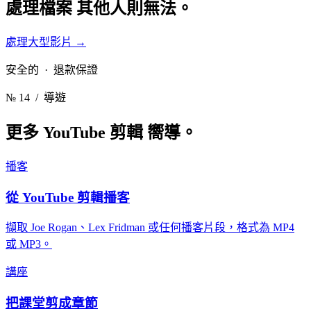
處理檔案
其他人則無法。
處理大型影片
→
安全的 · 退款保證
№ 14
/ 導遊
更多 YouTube 剪輯
嚮導。
播客
從 YouTube 剪輯播客
擷取 Joe Rogan、Lex Fridman 或任何播客片段，格式為 MP4
或 MP3。
講座
把課堂剪成章節