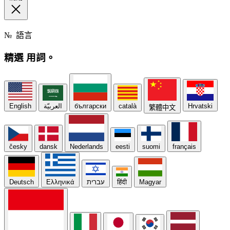
№
語言
精選
用詞。
English
العربيّة
български
català
Hrvatski
繁體中文
česky
dansk
Nederlands
eesti
suomi
français
Deutsch
Ελληνικά
עברית
हिंदी
Magyar