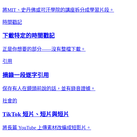
將MIT、史丹佛或可汗學院的講座拆分成學習片段。
時間戳記
下載特定的時間戳記
正是你想要的部分——沒有整檔下載。
引用
摘錄一段逐字引用
保存有人在鏡頭前說的話，並有錄音證據。
社會的
TikTok 短片、短片與短片
將長篇 YouTube 上傳素材改編成短影片。