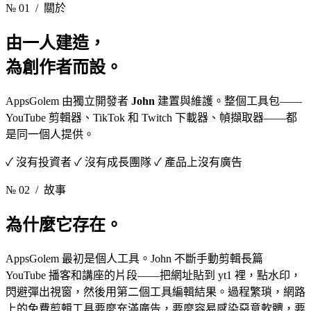
№ 01
/ 關於
由一人建造，
為創作者而設。
AppsGolem 由獨立開發者
John
建置與維護。整個工具包——
YouTube 剪輯器、TikTok 和 Twitch 下載器、幀擷取器——都
是同一個人提供。
✓ 沒有投資者 ✓ 沒有成長團隊 ✓ 產品上沒有廣告
№ 02
/ 故事
為什麼它存在。
AppsGolem 最初是個人工具。John 不斷手動剪輯長篇
YouTube 播客和講座的片段——把網址貼到 yt1 裡，點水印，
閃避彈出視窗，然後用第二個工具編輯結果。過程繁瑣，網路
上的免費剪輯工具要麼充滿廣告，要麼容易感染惡意軟體，要