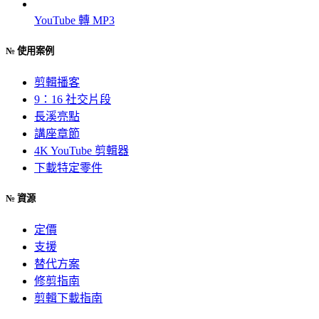
YouTube 轉 MP3
№
使用案例
剪輯播客
9：16 社交片段
長溪亮點
講座章節
4K YouTube 剪輯器
下載特定零件
№
資源
定價
支援
替代方案
修剪指南
剪輯下載指南