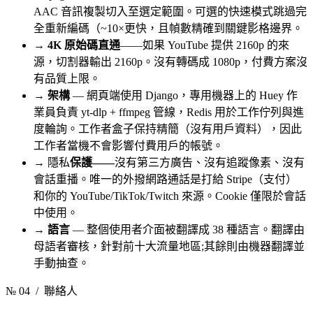
AAC 音訊複製切入至選定範圍。可選的快速模式跳過完
全重新編碼（~10×更快，且幀數精確到關鍵影格邊界。
→
4K 原始碼直通
——如果 YouTube 提供 2160p 的來
源，切割器輸出 2160p。沒有轉碼成 1080p，付費方案沒
有品質上限。
→
架構
— 網頁端使用 Django，專用機器上的 Huey 作
業員負責 yt-dlp + ffmpeg 管線，Redis 用於工作佇列與進
度輪詢。工作者盒子保持精簡（沒有用戶資料），因此
工作者當機不會影響付費用戶的帳號。
→
隱私
保護——
沒有第三方廣告、沒有追蹤像素、沒有
會話重播。唯一的外撥網路通話是打給 Stripe（支付）
和你的 YouTube/TikTok/Twitch 來源。Cookie 僅限於會話
中使用。
→
語言
— 整個使用者介面被翻譯成 38 種語言。翻譯由
母語者審核，針對前十大流量地區;其餘則由機器翻譯並
手動抽查。
№ 04
/ 聯絡人