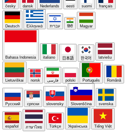
česky
dansk
Nederlands
eesti
suomi
français
Deutsch
Ελληνικά
עברית
हिंदी
Magyar
Bahasa Indonesia
italiano
latviešu
日本語
한국어
Lietuviškai
norsk
فارسی
polski
Português
Română
Русский
српски
slovensky
Slovenščina
svenska
español
Türkçe
Українська
Tiếng Việt
ภาษาไทย