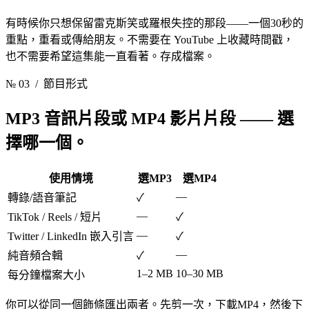
有時候你只想保留雷克斯笑或羅根失控的那段——一個30秒的
重點，重看或傳給朋友。不需要在 YouTube 上收藏時間戳，
也不需要希望這集能一直看著。存成檔案。
№ 03
/ 節目形式
MP3 音訊片段或 MP4 影片片段
—— 選
擇哪一個。
使用情境
選MP3
選MP4
—
轉錄/語音筆記
✓
—
TikTok / Reels / 短片
✓
—
Twitter / LinkedIn 嵌入引言
✓
—
純音頻合輯
✓
1–2 MB
10–30 MB
每分鐘檔案大小
你可以從同一個飾條匯出兩者。先剪一次，下載MP4，然後下