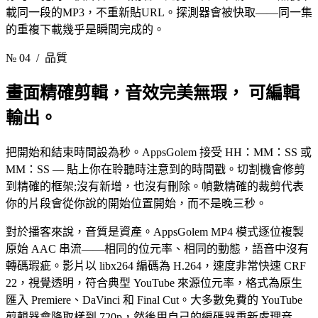
載同一段的MP3，不重新貼URL。探測器會被快取——同一集
的重複下載幾乎是瞬間完成的。
№ 04
/ 品質
畫面精確剪輯，音效完美無瑕，
可編輯
輸出。
把開始和結束時間設為秒。AppsGolem 接受 HH：MM：SS 或
MM：SS — 貼上你在聆聽時注意到的時間戳。切割機會修剪
到精確的框架;沒有新增，也沒有刪除。幀數精確的裁剪代表
你的片段會從你說的開始位置開始，而不是晚三秒。
對於播客來說，音質是資產。AppsGolem MP4 模式逐位複製
原始 AAC 串流——相同的位元率、相同的動態，語音中沒有
轉碼瑕疵。影片以 libx264 編碼為 H.264，速度非常快速 CRF
22，視覺透明，符合典型 YouTube 來源位元率，格式為原生
匯入 Premiere、DaVinci 和 Final Cut。大多數免費的 YouTube
剪輯器會降取樣到 720p，然後用自己的編碼器重新處理音