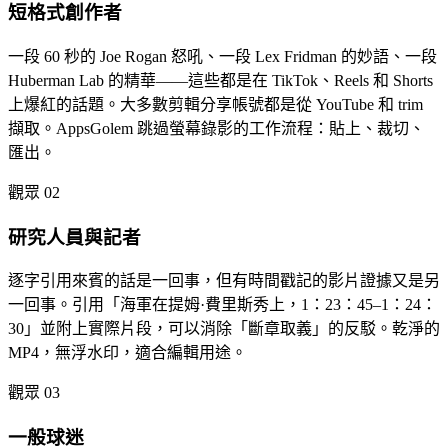
短格式創作者
一段 60 秒的 Joe Rogan 怒吼、一段 Lex Fridman 的妙語、一段
Huberman Lab 的精華——這些都是在 TikTok、Reels 和 Shorts
上爆紅的話題。大多數剪輯分享帳號都是從 YouTube 和 trim
擷取。AppsGolem 跳過螢幕錄影的工作流程：貼上、裁切、
匯出。
觀眾 02
研究人員與記者
逐字引用來賓的話是一回事，但有時間戳記的影片證據又是另
一回事。引用「海軍在提姆·費里斯秀上，1：23：45–1：24：
30」並附上實際片段，可以消除「斷章取義」的反駁。乾淨的
MP4，無浮水印，適合編輯用途。
觀眾 03
一般球迷