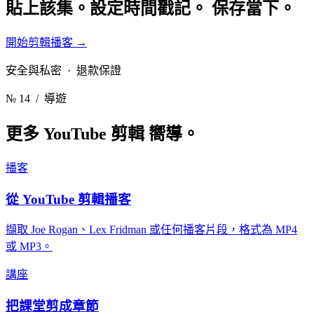
貼上該集。設定時間戳記。
保存當下。
開始剪輯播客
→
安全與私密 · 退款保證
№ 14
/ 導遊
更多 YouTube 剪輯
嚮導。
播客
從 YouTube 剪輯播客
擷取 Joe Rogan、Lex Fridman 或任何播客片段，格式為 MP4
或 MP3。
講座
把課堂剪成章節