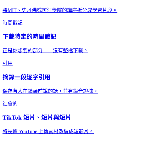
將MIT、史丹佛或可汗學院的講座拆分成學習片段。
時間戳記
下載特定的時間戳記
正是你想要的部分——沒有整檔下載。
引用
摘錄一段逐字引用
保存有人在鏡頭前說的話，並有錄音證據。
社會的
TikTok 短片、短片與短片
將長篇 YouTube 上傳素材改編成短影片。