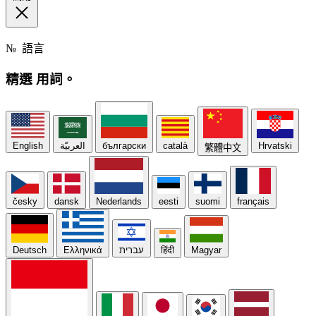
№
語言
精選
用詞。
English
العربيّة
български
català
Hrvatski
繁體中文
česky
dansk
Nederlands
eesti
suomi
français
Deutsch
Ελληνικά
עברית
हिंदी
Magyar