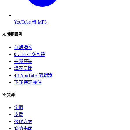
YouTube 轉 MP3
№
使用案例
剪輯播客
9：16 社交片段
長溪亮點
講座章節
4K YouTube 剪輯器
下載特定零件
№
資源
定價
支援
替代方案
修剪指南