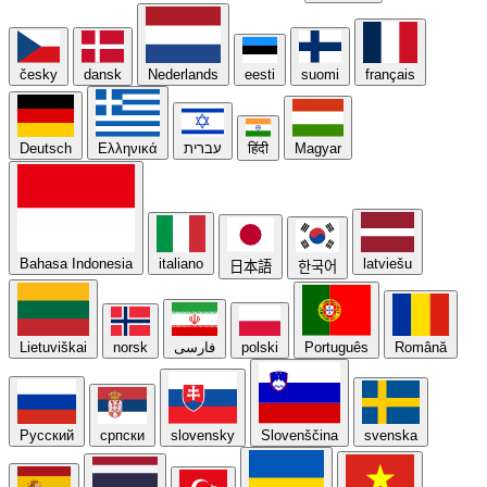
česky
dansk
Nederlands
eesti
suomi
français
Deutsch
Ελληνικά
עברית
हिंदी
Magyar
Bahasa Indonesia
italiano
latviešu
日本語
한국어
Lietuviškai
norsk
فارسی
polski
Português
Română
Русский
српски
slovensky
Slovenščina
svenska