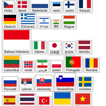
česky
dansk
Nederlands
eesti
suomi
français
Deutsch
Ελληνικά
עברית
हिंदी
Magyar
Bahasa Indonesia
italiano
latviešu
日本語
한국어
Lietuviškai
norsk
فارسی
polski
Português
Română
Русский
српски
slovensky
Slovenščina
svenska