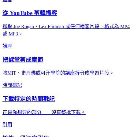
從 YouTube 剪輯播客
擷取 Joe Rogan、Lex Fridman 或任何播客片段，格式為 MP4
或 MP3。
講座
把課堂剪成章節
將MIT、史丹佛或可汗學院的講座拆分成學習片段。
時間戳記
下載特定的時間戳記
正是你想要的部分——沒有整檔下載。
引用