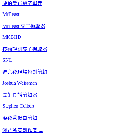
胡伯曼實驗室單元
MrBeast
MrBeast 夾子擷取器
MKBHD
技術評測夾子擷取器
SNL
週六夜現場短劇剪輯
Joshua Weissman
烹飪食譜剪輯器
Stephen Colbert
深夜秀獨白剪輯
瀏覽所有創作者
→