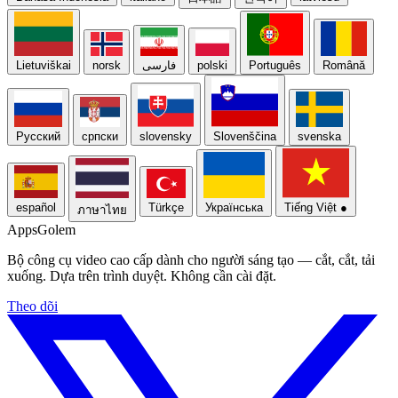
Lietuviškai
norsk
فارسی
polski
Português
Română
Русский
српски
slovensky
Slovenščina
svenska
español
Türkçe
Українська
Tiếng Việt
●
ภาษาไทย
Apps
Golem
Bộ công cụ video cao cấp dành cho người sáng tạo — cắt, cắt, tải
xuống. Dựa trên trình duyệt. Không cần cài đặt.
Theo dõi