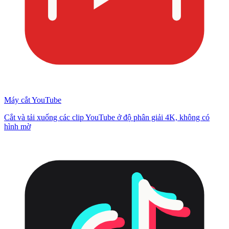
Máy cắt YouTube
Cắt và tải xuống các clip YouTube ở độ phân giải 4K, không có
hình mờ