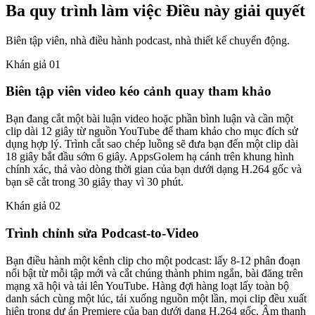
Ba quy trình làm việc
Điều này giải quyết
Biên tập viên, nhà điều hành podcast, nhà thiết kế chuyển động.
Khán giả 01
Biên tập viên video kéo cảnh quay tham khảo
Bạn đang cắt một bài luận video hoặc phần bình luận và cần một
clip dài 12 giây từ nguồn YouTube để tham khảo cho mục đích sử
dụng hợp lý. Trình cắt sao chép luồng sẽ đưa bạn đến một clip dài
18 giây bắt đầu sớm 6 giây. AppsGolem hạ cánh trên khung hình
chính xác, thả vào dòng thời gian của bạn dưới dạng H.264 gốc và
bạn sẽ cắt trong 30 giây thay vì 30 phút.
Khán giả 02
Trình chỉnh sửa Podcast-to-Video
Bạn điều hành một kênh clip cho một podcast: lấy 8-12 phân đoạn
nổi bật từ mỗi tập mới và cắt chúng thành phim ngắn, bài đăng trên
mạng xã hội và tải lên YouTube. Hàng đợi hàng loạt lấy toàn bộ
danh sách cùng một lúc, tải xuống nguồn một lần, mọi clip đều xuất
hiện trong dự án Premiere của bạn dưới dạng H.264 gốc. Âm thanh