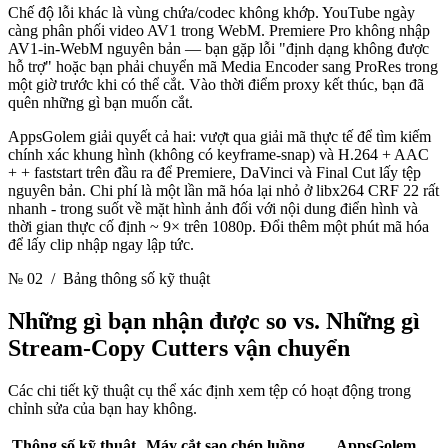
Chế độ lỗi khác là vùng chứa/codec không khớp. YouTube ngày
càng phân phối video AV1 trong WebM. Premiere Pro không nhập
AV1-in-WebM nguyên bản — bạn gặp lỗi "định dạng không được
hỗ trợ" hoặc bạn phải chuyển mã Media Encoder sang ProRes trong
một giờ trước khi có thể cắt. Vào thời điểm proxy kết thúc, bạn đã
quên những gì bạn muốn cắt.
AppsGolem giải quyết cả hai: vượt qua giải mã thực tế để tìm kiếm
chính xác khung hình (không có keyframe-snap) và H.264 + AAC
+ + faststart trên đầu ra để Premiere, DaVinci và Final Cut lấy tệp
nguyên bản. Chi phí là một lần mã hóa lại nhỏ ở libx264 CRF 22 rất
nhanh - trong suốt về mặt hình ảnh đối với nội dung điển hình và
thời gian thực cố định ~ 9× trên 1080p. Đổi thêm một phút mã hóa
để lấy clip nhập ngay lập tức.
№ 02
/ Bảng thông số kỹ thuật
Những gì bạn nhận được so vs.
Những gì
Stream-Copy Cutters vận chuyển
Các chi tiết kỹ thuật cụ thể xác định xem tệp có hoạt động trong
chỉnh sửa của bạn hay không.
Thông số kỹ thuật
Máy cắt sao chép luồng
AppsGolem