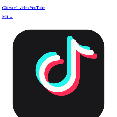
Cắt và cắt video YouTube
Mở →