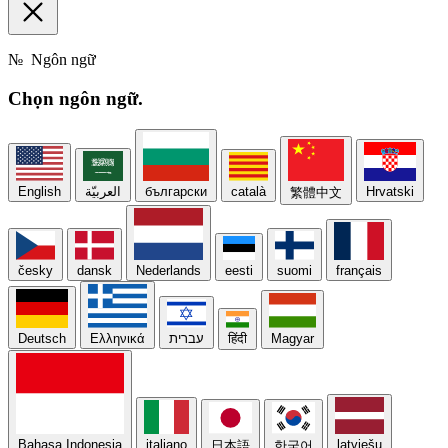
№
Ngôn ngữ
Chọn
ngôn ngữ.
English
العربيّة
български
català
Hrvatski
繁體中文
česky
dansk
Nederlands
eesti
suomi
français
Deutsch
Ελληνικά
עברית
हिंदी
Magyar
Bahasa Indonesia
italiano
latviešu
日本語
한국어