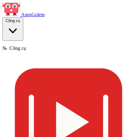
Apps
Golem
Công cụ
№
Công cụ