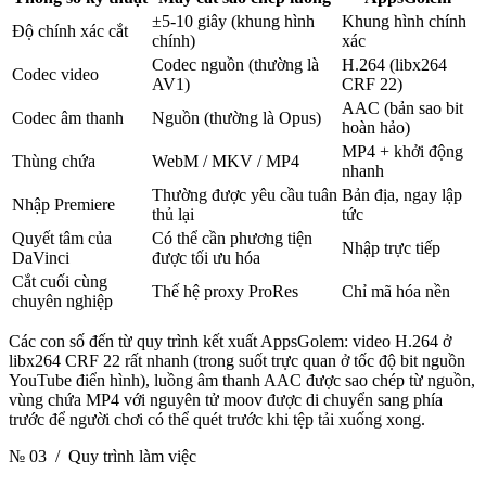
±5-10 giây (khung hình
Khung hình chính
Độ chính xác cắt
chính)
xác
Codec nguồn (thường là
H.264 (libx264
Codec video
AV1)
CRF 22)
AAC (bản sao bit
Codec âm thanh
Nguồn (thường là Opus)
hoàn hảo)
MP4 + khởi động
Thùng chứa
WebM / MKV / MP4
nhanh
Thường được yêu cầu tuân
Bản địa, ngay lập
Nhập Premiere
thủ lại
tức
Quyết tâm của
Có thể cần phương tiện
Nhập trực tiếp
DaVinci
được tối ưu hóa
Cắt cuối cùng
Thế hệ proxy ProRes
Chỉ mã hóa nền
chuyên nghiệp
Các con số đến từ quy trình kết xuất AppsGolem: video H.264 ở
libx264 CRF 22 rất nhanh (trong suốt trực quan ở tốc độ bit nguồn
YouTube điển hình), luồng âm thanh AAC được sao chép từ nguồn,
vùng chứa MP4 với nguyên tử moov được di chuyển sang phía
trước để người chơi có thể quét trước khi tệp tải xuống xong.
№ 03
/ Quy trình làm việc