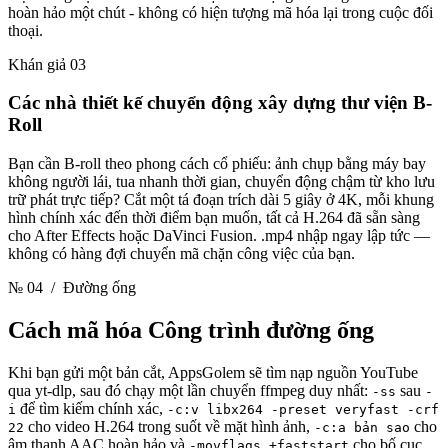
hoàn hảo một chút - không có hiện tượng mã hóa lại trong cuộc đối
thoại.
Khán giả 03
Các nhà thiết kế chuyển động xây dựng thư viện B-
Roll
Bạn cần B-roll theo phong cách cổ phiếu: ảnh chụp bằng máy bay
không người lái, tua nhanh thời gian, chuyển động chậm từ kho lưu
trữ phát trực tiếp? Cắt một tá đoạn trích dài 5 giây ở 4K, mỗi khung
hình chính xác đến thời điểm bạn muốn, tất cả H.264 đã sẵn sàng
cho After Effects hoặc DaVinci Fusion. .mp4 nhập ngay lập tức —
không có hàng đợi chuyển mã chặn công việc của bạn.
№ 04
/ Đường ống
Cách mã hóa
Công trình đường ống
Khi bạn gửi một bản cắt, AppsGolem sẽ tìm nạp nguồn YouTube
qua yt-dlp, sau đó chạy một lần chuyển ffmpeg duy nhất:
sau
-ss
-
để tìm kiếm chính xác,
i
-c:v libx264 -preset veryfast -crf
cho video H.264 trong suốt về mặt hình ảnh,
cho
22
-c:a bản sao
âm thanh AAC hoàn hảo và
cho bố cục
-movflags +faststart