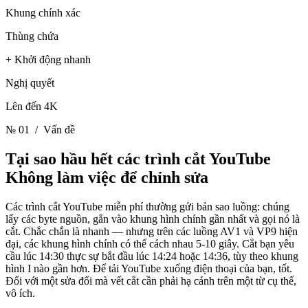
Khung chính xác
Thùng chứa
+ Khởi động nhanh
Nghị quyết
Lên đến 4K
№ 01
/ Vấn đề
Tại sao hầu hết các trình cắt YouTube
Không làm việc để chỉnh sửa
Các trình cắt YouTube miễn phí thường gửi bản sao luồng: chúng
lấy các byte nguồn, gắn vào khung hình chính gần nhất và gọi nó là
cắt. Chắc chắn là nhanh — nhưng trên các luồng AV1 và VP9 hiện
đại, các khung hình chính có thể cách nhau 5-10 giây. Cắt bạn yêu
cầu lúc 14:30 thực sự bắt đầu lúc 14:24 hoặc 14:36, tùy theo khung
hình I nào gần hơn. Để tải YouTube xuống điện thoại của bạn, tốt.
Đối với một sửa đổi mà vết cắt cần phải hạ cánh trên một từ cụ thể,
vô ích.