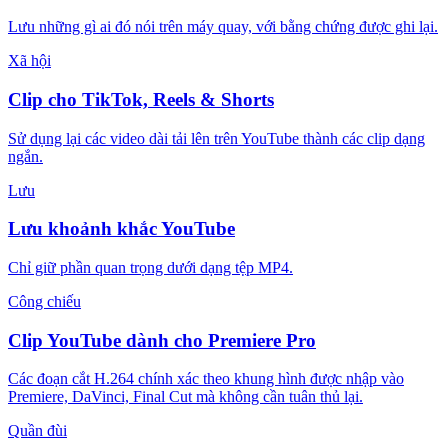
Lưu những gì ai đó nói trên máy quay, với bằng chứng được ghi lại.
Xã hội
Clip cho TikTok, Reels & Shorts
Sử dụng lại các video dài tải lên trên YouTube thành các clip dạng
ngắn.
Lưu
Lưu khoảnh khắc YouTube
Chỉ giữ phần quan trọng dưới dạng tệp MP4.
Công chiếu
Clip YouTube dành cho Premiere Pro
Các đoạn cắt H.264 chính xác theo khung hình được nhập vào
Premiere, DaVinci, Final Cut mà không cần tuân thủ lại.
Quần đùi