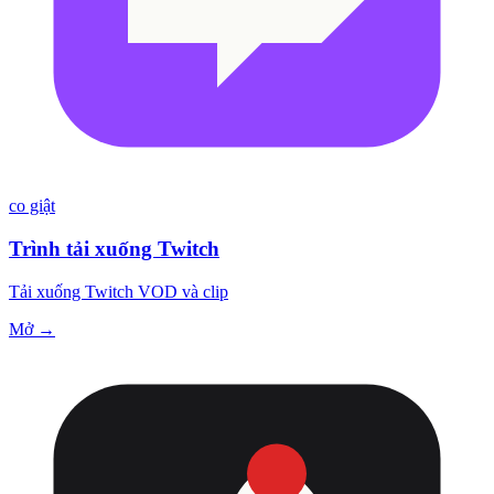
co giật
Trình tải xuống Twitch
Tải xuống Twitch VOD và clip
Mở →