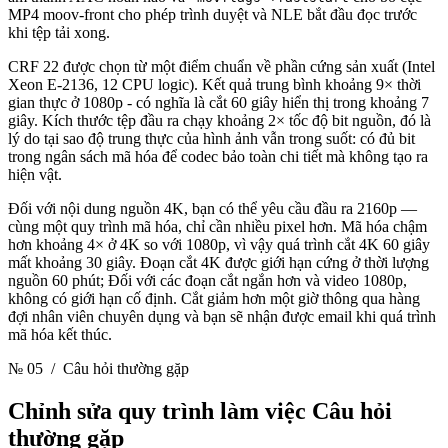
MP4 moov-front cho phép trình duyệt và NLE bắt đầu đọc trước
khi tệp tải xong.
CRF 22 được chọn từ một điểm chuẩn về phần cứng sản xuất (Intel
Xeon E-2136, 12 CPU logic). Kết quả trung bình khoảng 9× thời
gian thực ở 1080p - có nghĩa là cắt 60 giây hiển thị trong khoảng 7
giây. Kích thước tệp đầu ra chạy khoảng 2× tốc độ bit nguồn, đó là
lý do tại sao độ trung thực của hình ảnh vẫn trong suốt: có đủ bit
trong ngân sách mã hóa để codec bảo toàn chi tiết mà không tạo ra
hiện vật.
Đối với nội dung nguồn 4K, bạn có thể yêu cầu đầu ra 2160p —
cùng một quy trình mã hóa, chỉ cần nhiều pixel hơn. Mã hóa chậm
hơn khoảng 4× ở 4K so với 1080p, vì vậy quá trình cắt 4K 60 giây
mất khoảng 30 giây. Đoạn cắt 4K được giới hạn cứng ở thời lượng
nguồn 60 phút; Đối với các đoạn cắt ngắn hơn và video 1080p,
không có giới hạn cố định. Cắt giảm hơn một giờ thông qua hàng
đợi nhân viên chuyên dụng và bạn sẽ nhận được email khi quá trình
mã hóa kết thúc.
№ 05
/ Câu hỏi thường gặp
Chỉnh sửa quy trình làm việc
Câu hỏi
thường gặp