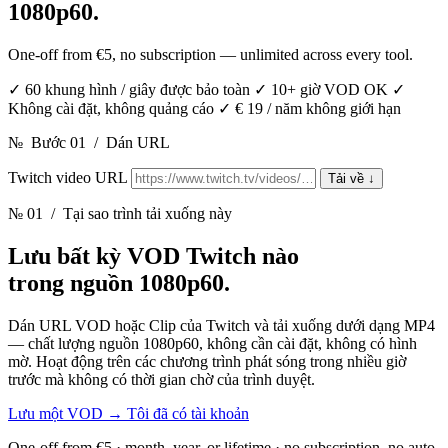
1080p60.
One-off from €5, no subscription — unlimited across every tool.
✓
60 khung hình / giây được bảo toàn
✓
10+ giờ VOD OK
✓
Không cài đặt, không quảng cáo
✓
€ 19 / năm không giới hạn
№
Bước 01
/
Dán URL
Twitch video URL
Tải về
↓
№ 01
/ Tại sao trình tải xuống này
Lưu bất kỳ VOD Twitch nào
trong nguồn 1080p60.
Dán URL VOD hoặc Clip của Twitch và tải xuống dưới dạng MP4
— chất lượng nguồn 1080p60, không cần cài đặt, không có hình
mờ. Hoạt động trên các chương trình phát sóng trong nhiều giờ
trước mà không có thời gian chờ của trình duyệt.
Lưu một VOD
→
Tôi đã có tài khoản
One-off from €5 · month, year, or lifetime · no subscription, no auto-