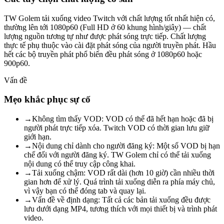
TW Golem tải xuống video Twitch với chất lượng tốt nhất hiện có,
thường lên tới 1080p60 (Full HD ở 60 khung hình/giây) — chất
lượng nguồn tương tự như được phát sóng trực tiếp. Chất lượng
thực tế phụ thuộc vào cài đặt phát sóng của người truyền phát. Hầu
hết các bộ truyền phát phổ biến đều phát sóng ở 1080p60 hoặc
900p60.
Vấn đề
Mẹo khắc phục sự cố
→
Không tìm thấy VOD: VOD có thể đã hết hạn hoặc đã bị
người phát trực tiếp xóa. Twitch VOD có thời gian lưu giữ
giới hạn.
→
Nội dung chỉ dành cho người đăng ký: Một số VOD bị hạn
chế đối với người đăng ký. TW Golem chỉ có thể tải xuống
nội dung có thể truy cập công khai.
→
Tải xuống chậm: VOD rất dài (hơn 10 giờ) cần nhiều thời
gian hơn để xử lý. Quá trình tải xuống diễn ra phía máy chủ,
vì vậy bạn có thể đóng tab và quay lại.
→
Vấn đề về định dạng: Tất cả các bản tải xuống đều được
lưu dưới dạng MP4, tương thích với mọi thiết bị và trình phát
video.