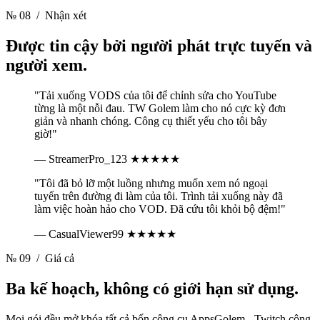
№ 08
/ Nhận xét
Được tin cậy bởi
người phát trực tuyến và
người xem.
"Tải xuống VODS của tôi để chỉnh sửa cho YouTube
từng là một nỗi đau. TW Golem làm cho nó cực kỳ đơn
giản và nhanh chóng. Công cụ thiết yếu cho tôi bây
giờ!"
— StreamerPro_123
★★★★★
"Tôi đã bỏ lỡ một luồng nhưng muốn xem nó ngoại
tuyến trên đường đi làm của tôi. Trình tải xuống này đã
làm việc hoàn hảo cho VOD. Đã cứu tôi khỏi bộ đệm!"
— CasualViewer99
★★★★★
№ 09
/ Giá cả
Ba kế hoạch,
không có giới hạn sử dụng.
Mọi gói đều mở khóa tất cả bốn công cụ AppsGolem - Twitch cộng