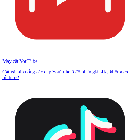
Máy cắt YouTube
Cắt và tải xuống các clip YouTube ở độ phân giải 4K, không có
hình mờ