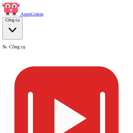
Apps
Golem
Công cụ
№
Công cụ