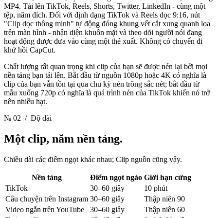
MP4. Tải lên TikTok, Reels, Shorts, Twitter, LinkedIn - cùng một
tệp, năm đích. Đối với định dạng TikTok và Reels dọc 9:16, nút
"Clip dọc thông minh" tự động đóng khung vết cắt xung quanh loa
trên màn hình - nhận diện khuôn mặt và theo dõi người nói đang
hoạt động được đưa vào cùng một thẻ xuất. Không có chuyến đi
khứ hồi CapCut.
Chất lượng rất quan trọng khi clip của bạn sẽ được nén lại bởi mọi
nền tảng bạn tải lên. Bắt đầu từ nguồn 1080p hoặc 4K có nghĩa là
clip của bạn vẫn tồn tại qua chu kỳ nén trông sắc nét; bắt đầu từ
mẫu xuống 720p có nghĩa là quá trình nén của TikTok khiến nó trở
nên nhiễu hạt.
№ 02
/ Độ dài
Một clip,
năm nền tảng.
Chiều dài các điểm ngọt khác nhau; Clip nguồn cũng vậy.
Nền tảng
Điểm ngọt ngào
Giới hạn cứng
TikTok
30–60 giây
10 phút
Câu chuyện trên Instagram
30–60 giây
Thập niên 90
Video ngắn trên YouTube
30–60 giây
Thập niên 60