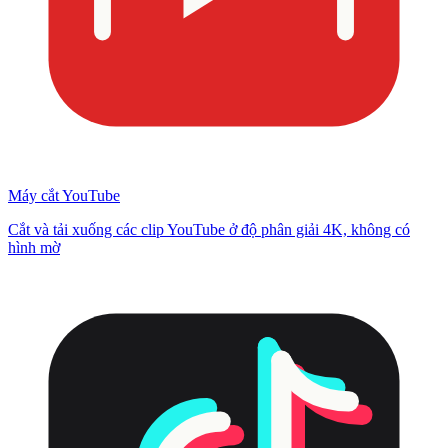
Máy cắt YouTube
Cắt và tải xuống các clip YouTube ở độ phân giải 4K, không có
hình mờ