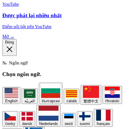
YouTube
Được phát lại nhiều nhất
Điểm nổi bật trên YouTube
Mở →
Đóng
№
Ngôn ngữ
Chọn
ngôn ngữ.
English
العربيّة
български
català
Hrvatski
繁體中文
česky
dansk
Nederlands
eesti
suomi
français