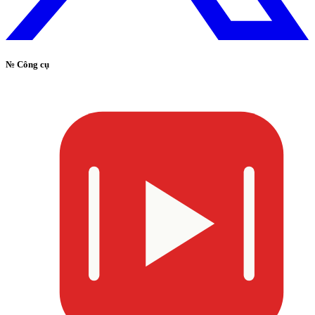
№
Công cụ