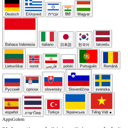
Deutsch
Ελληνικά
עברית
हिंदी
Magyar
Bahasa Indonesia
italiano
latviešu
日本語
한국어
Lietuviškai
norsk
فارسی
polski
Português
Română
Русский
српски
slovensky
Slovenščina
svenska
español
Türkçe
Українська
Tiếng Việt
●
ภาษาไทย
Apps
Golem