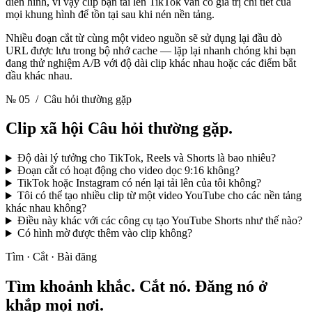
điển hình, vì vậy clip bạn tải lên TikTok vẫn có giá trị chi tiết của
mọi khung hình để tồn tại sau khi nén nền tảng.
Nhiều đoạn cắt từ cùng một video nguồn sẽ sử dụng lại đầu dò
URL được lưu trong bộ nhớ cache — lặp lại nhanh chóng khi bạn
đang thử nghiệm A/B với độ dài clip khác nhau hoặc các điểm bắt
đầu khác nhau.
№ 05
/ Câu hỏi thường gặp
Clip xã hội
Câu hỏi thường gặp.
Độ dài lý tưởng cho TikTok, Reels và Shorts là bao nhiêu?
Đoạn cắt có hoạt động cho video dọc 9:16 không?
TikTok hoặc Instagram có nén lại tải lên của tôi không?
Tôi có thể tạo nhiều clip từ một video YouTube cho các nền tảng
khác nhau không?
Điều này khác với các công cụ tạo YouTube Shorts như thế nào?
Có hình mờ được thêm vào clip không?
Tìm · Cắt · Bài đăng
Tìm khoảnh khắc. Cắt nó.
Đăng nó ở
khắp mọi nơi.