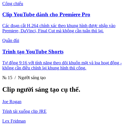
Công chiếu
Clip YouTube dành cho Premiere Pro
Các đoạn cắt H.264 chính xác theo khung hình được nhập vào
Premiere, DaVinci, Final Cut mà không cần tuân thủ lại.
Quần đùi
Trình tạo YouTube Shorts
Tự động 9:16 với tính năng theo dõi khuôn mặt và loa hoạt động -
không cần điều chỉnh lại khung hình thủ công.
№ 15
/ Người sáng tạo
Clip
người sáng tạo cụ thể.
Joe Rogan
Trình tải xuống clip JRE
Lex Fridman