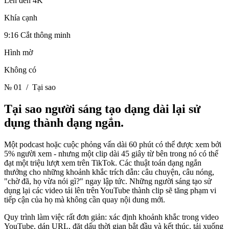
Lên đến 4K
Khía cạnh
9:16 Cắt thông minh
Hình mờ
Không có
№ 01
/ Tại sao
Tại sao người sáng tạo dạng dài lại sử
dụng
thành dạng ngắn.
Một podcast hoặc cuộc phỏng vấn dài 60 phút có thể được xem bởi
5% người xem - nhưng một clip dài 45 giây từ bên trong nó có thể
đạt một triệu lượt xem trên TikTok. Các thuật toán dạng ngắn
thưởng cho những khoảnh khắc trích dẫn: câu chuyện, câu nóng,
"chờ đã, họ vừa nói gì?" ngay lập tức. Những người sáng tạo sử
dụng lại các video tải lên trên YouTube thành clip sẽ tăng phạm vi
tiếp cận của họ mà không cần quay nội dung mới.
Quy trình làm việc rất đơn giản: xác định khoảnh khắc trong video
YouTube, dán URL, đặt dấu thời gian bắt đầu và kết thúc, tải xuống