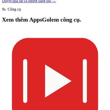
Duyệt qua tất cả người sáng tạo
→
№
Công cụ
Xem thêm
AppsGolem công cụ.