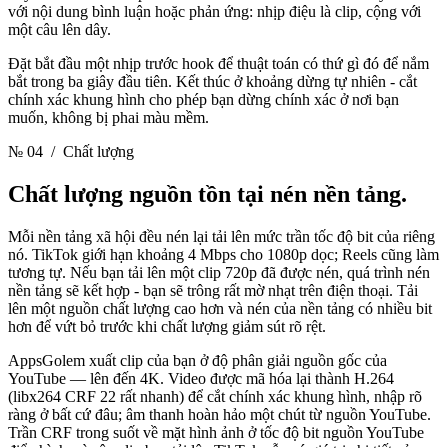
với nội dung bình luận hoặc phản ứng: nhịp điệu là clip, cộng với
một câu lên dây.
Đặt bắt đầu một nhịp trước hook để thuật toán có thứ gì đó để nắm
bắt trong ba giây đầu tiên. Kết thúc ở khoảng dừng tự nhiên - cắt
chính xác khung hình cho phép bạn dừng chính xác ở nơi bạn
muốn, không bị phai màu mềm.
№ 04
/ Chất lượng
Chất lượng nguồn tồn tại
nén nền tảng.
Mỗi nền tảng xã hội đều nén lại tải lên mức trần tốc độ bit của riêng
nó. TikTok giới hạn khoảng 4 Mbps cho 1080p dọc; Reels cũng làm
tương tự. Nếu bạn tải lên một clip 720p đã được nén, quá trình nén
nền tảng sẽ kết hợp - bạn sẽ trông rất mờ nhạt trên điện thoại. Tải
lên một nguồn chất lượng cao hơn và nén của nền tảng có nhiều bit
hơn để vứt bỏ trước khi chất lượng giảm sút rõ rệt.
AppsGolem xuất clip của bạn ở độ phân giải nguồn gốc của
YouTube — lên đến 4K. Video được mã hóa lại thành H.264
(libx264 CRF 22 rất nhanh) để cắt chính xác khung hình, nhập rõ
ràng ở bất cứ đâu; âm thanh hoàn hảo một chút từ nguồn YouTube.
Trần CRF trong suốt về mặt hình ảnh ở tốc độ bit nguồn YouTube