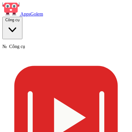
Apps
Golem
Công cụ
№
Công cụ