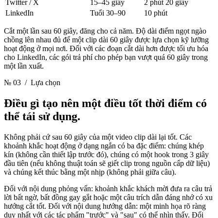
Twitter / X
15–45 giây
2 phút 20 giây
LinkedIn
Tuổi 30–90
10 phút
Cắt một lần sau 60 giây, đăng cho cả năm. Độ dài điểm ngọt ngào
chồng lên nhau đủ để một clip dài 60 giây được lựa chọn kỹ lưỡng
hoạt động ở mọi nơi. Đối với các đoạn cắt dài hơn được tối ưu hóa
cho LinkedIn, các gói trả phí cho phép bạn vượt quá 60 giây trong
một lần xuất.
№ 03
/ Lựa chọn
Điều gì tạo nên một điều tốt
thời điểm có
thể tái sử dụng.
Không phải cứ sau 60 giây của một video clip dài lại tốt. Các
khoảnh khắc hoạt động ở dạng ngắn có ba đặc điểm: chúng khép
kín (không cần thiết lập trước đó), chúng có một hook trong 3 giây
đầu tiên (nếu không thuật toán sẽ giết clip trong nguồn cấp dữ liệu)
và chúng kết thúc bằng một nhịp (không phải giữa câu).
Đối với nội dung phỏng vấn: khoảnh khắc khách mời đưa ra câu trả
lời bất ngờ, bất đồng gay gắt hoặc một câu trích dẫn đáng nhớ có xu
hướng cắt tốt. Đối với nội dung hướng dẫn: một minh họa rõ ràng
duy nhất với các tác phẩm "trước" và "sau" có thể nhìn thấy. Đối