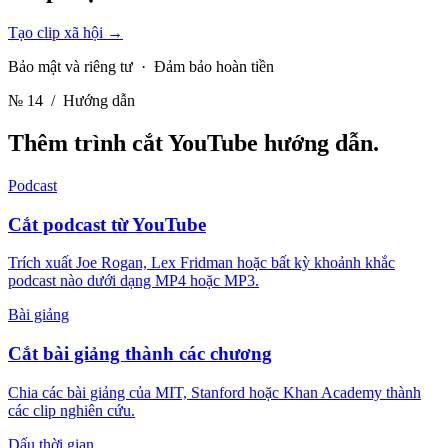
Tạo clip xã hội
→
Bảo mật và riêng tư · Đảm bảo hoàn tiền
№ 14
/ Hướng dẫn
Thêm trình cắt YouTube
hướng dẫn.
Podcast
Cắt podcast từ YouTube
Trích xuất Joe Rogan, Lex Fridman hoặc bất kỳ khoảnh khắc
podcast nào dưới dạng MP4 hoặc MP3.
Bài giảng
Cắt bài giảng thành các chương
Chia các bài giảng của MIT, Stanford hoặc Khan Academy thành
các clip nghiên cứu.
Dấu thời gian