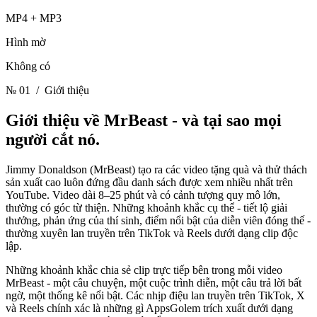
MP4 + MP3
Hình mờ
Không có
№ 01
/ Giới thiệu
Giới thiệu về MrBeast -
và tại sao mọi
người cắt nó.
Jimmy Donaldson (MrBeast) tạo ra các video tặng quà và thử thách
sản xuất cao luôn đứng đầu danh sách được xem nhiều nhất trên
YouTube. Video dài 8–25 phút và có cảnh tượng quy mô lớn,
thường có góc từ thiện. Những khoảnh khắc cụ thể - tiết lộ giải
thưởng, phản ứng của thí sinh, điểm nổi bật của diễn viên đóng thế -
thường xuyên lan truyền trên TikTok và Reels dưới dạng clip độc
lập.
Những khoảnh khắc chia sẻ clip trực tiếp bên trong mỗi video
MrBeast - một câu chuyện, một cuộc trình diễn, một câu trả lời bất
ngờ, một thống kê nổi bật. Các nhịp điệu lan truyền trên TikTok, X
và Reels chính xác là những gì AppsGolem trích xuất dưới dạng