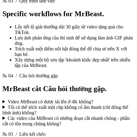
№ 03
/ Quy trình làm việc
Specific workflows for
MrBeast.
Lấy tiết lộ giải thưởng dài 30 giây từ video tặng quà cho
TikTok.
Lưu ảnh phản ứng của thí sinh để sử dụng làm ảnh GIF phản
ứng.
Trích xuất một điểm nổi bật đóng thế để chia sẻ trên X với
bạn bè.
Xây dựng một bộ sưu tập 'khoảnh khắc đẹp nhất' trên nhiều
tập của MrBeast.
№ 04
/ Câu hỏi thường gặp
MrBeast cắt
Câu hỏi thường gặp.
Video MrBeast có được tải lên ở 4K không?
Tôi có thể trích xuất một clip không có âm thanh (chỉ đóng thế
hình ảnh) không?
Các video của MrBeast có những đoạn cắt nhanh chóng - phần
cắt có tôn trọng chúng không?
№ 05
/ Liên kết chéo