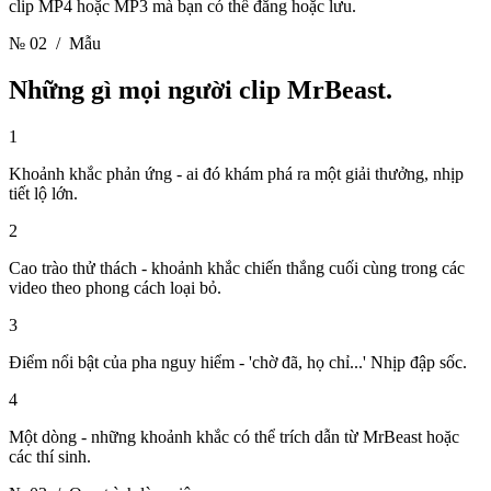
clip MP4 hoặc MP3 mà bạn có thể đăng hoặc lưu.
№ 02
/ Mẫu
Những gì mọi người clip
MrBeast.
1
Khoảnh khắc phản ứng - ai đó khám phá ra một giải thưởng, nhịp
tiết lộ lớn.
2
Cao trào thử thách - khoảnh khắc chiến thắng cuối cùng trong các
video theo phong cách loại bỏ.
3
Điểm nổi bật của pha nguy hiểm - 'chờ đã, họ chỉ...' Nhịp đập sốc.
4
Một dòng - những khoảnh khắc có thể trích dẫn từ MrBeast hoặc
các thí sinh.