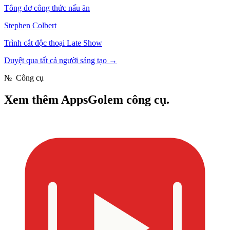
Tông đơ công thức nấu ăn
Stephen Colbert
Trình cắt độc thoại Late Show
Duyệt qua tất cả người sáng tạo
→
№
Công cụ
Xem thêm
AppsGolem công cụ.