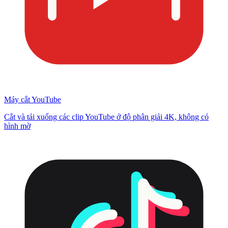
Máy cắt YouTube
Cắt và tải xuống các clip YouTube ở độ phân giải 4K, không có
hình mờ