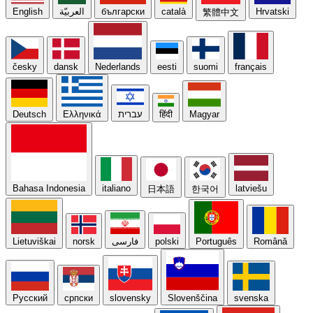
English
العربيّة
български
català
Hrvatski
繁體中文
česky
dansk
Nederlands
eesti
suomi
français
Deutsch
Ελληνικά
עברית
हिंदी
Magyar
Bahasa Indonesia
italiano
latviešu
日本語
한국어
Lietuviškai
norsk
فارسی
polski
Português
Română
Русский
српски
slovensky
Slovenščina
svenska