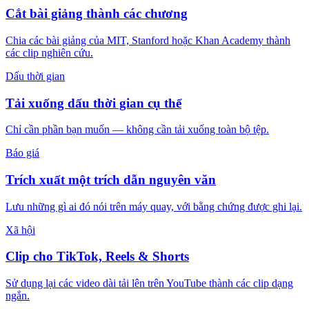
Cắt bài giảng thành các chương
Chia các bài giảng của MIT, Stanford hoặc Khan Academy thành
các clip nghiên cứu.
Dấu thời gian
Tải xuống dấu thời gian cụ thể
Chỉ cần phần bạn muốn — không cần tải xuống toàn bộ tệp.
Báo giá
Trích xuất một trích dẫn nguyên văn
Lưu những gì ai đó nói trên máy quay, với bằng chứng được ghi lại.
Xã hội
Clip cho TikTok, Reels & Shorts
Sử dụng lại các video dài tải lên trên YouTube thành các clip dạng
ngắn.