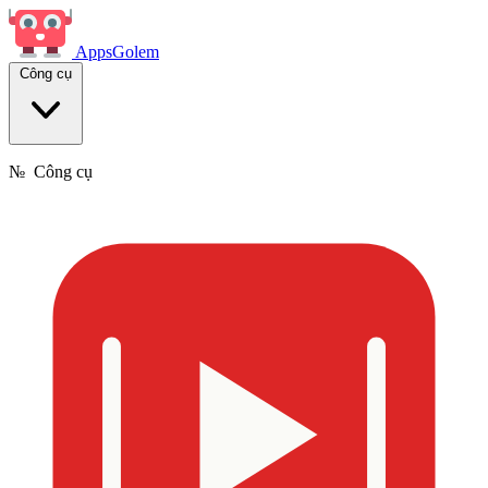
Apps
Golem
Công cụ
№
Công cụ