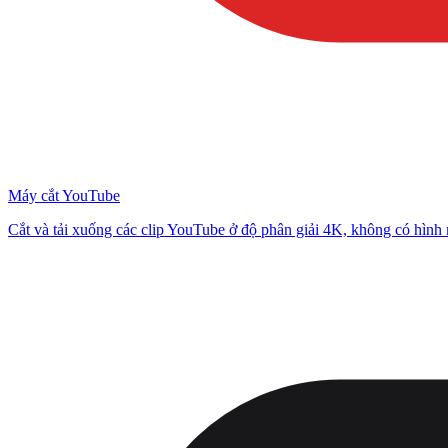
Máy cắt YouTube
Cắt và tải xuống các clip YouTube ở độ phân giải 4K, không có hình