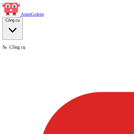
Apps
Golem
Công cụ
№
Công cụ