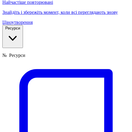
Найчастіше повторювані
Знайдіть і збережіть момент, коли всі переглядають знову
Ціноутворення
Ресурси
№
Ресурси