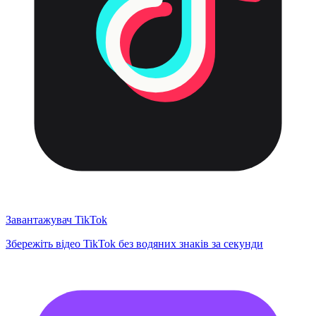
Завантажувач TikTok
Збережіть відео TikTok без водяних знаків за секунди