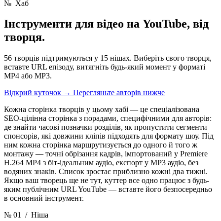
№
Хаб
Інструменти для відео на YouTube,
від
творця.
56 творців підтримуються у 15 нішах. Виберіть свого творця,
вставте URL епізоду, витягніть будь-який момент у форматі
MP4 або MP3.
Відкрий куточок
→
Перегляньте авторів нижче
Кожна сторінка творців у цьому хабі — це спеціалізована
SEO-цілінна сторінка з порадами, специфічними для авторів:
де знайти часові позначки розділів, як пропустити сегменти
спонсорів, які довжини кліпів підходять для формату шоу. Під
ним кожна сторінка маршрутизується до одного й того ж
монтажу — точні обрізання кадрів, імпортований у Premiere
H.264 MP4 з біт-ідеальним аудіо, експорт у MP3 аудіо, без
водяних знаків. Список зростає приблизно кожні два тижні.
Якщо ваш творець ще не тут, куттер все одно працює з будь-
яким публічним URL YouTube — вставте його безпосередньо
в основний інструмент.
№ 01
/ Ніша