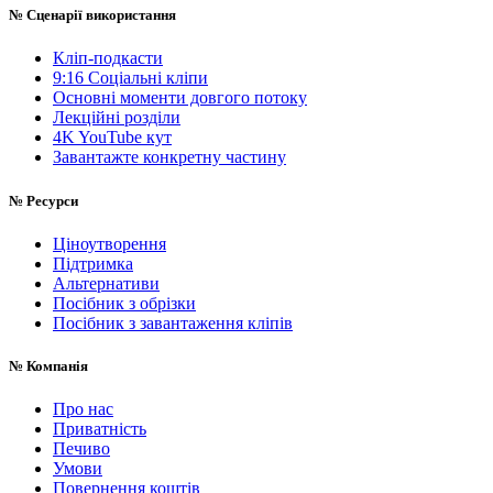
№
Сценарії використання
Кліп-подкасти
9:16 Соціальні кліпи
Основні моменти довгого потоку
Лекційні розділи
4K YouTube кут
Завантажте конкретну частину
№
Ресурси
Ціноутворення
Підтримка
Альтернативи
Посібник з обрізки
Посібник з завантаження кліпів
№
Компанія
Про нас
Приватність
Печиво
Умови
Повернення коштів