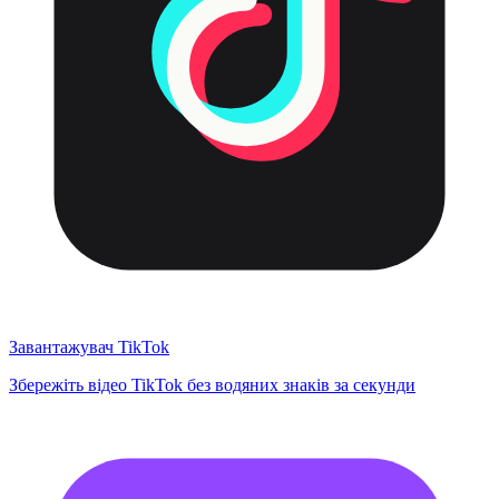
Завантажувач TikTok
Збережіть відео TikTok без водяних знаків за секунди