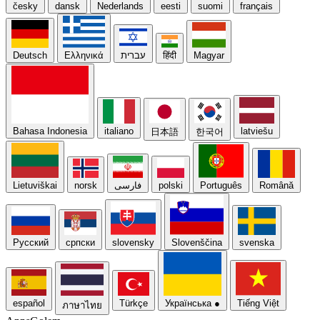
česky
dansk
Nederlands
eesti
suomi
français
Deutsch
Ελληνικά
עברית
हिंदी
Magyar
Bahasa Indonesia
italiano
latviešu
日本語
한국어
Lietuviškai
norsk
فارسی
polski
Português
Română
Русский
српски
slovensky
Slovenščina
svenska
español
Türkçe
Українська
●
Tiếng Việt
ภาษาไทย