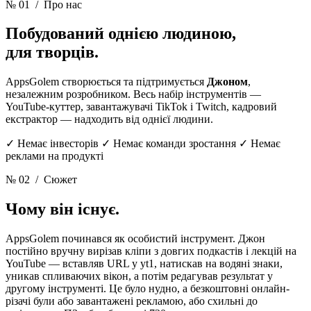
№ 01
/ Про нас
Побудований однією людиною,
для творців.
AppsGolem створюється та підтримується
Джоном
,
незалежним розробником. Весь набір інструментів —
YouTube-куттер, завантажувачі TikTok і Twitch, кадровий
екстрактор — надходить від однієї людини.
✓ Немає інвесторів ✓ Немає команди зростання ✓ Немає
реклами на продукті
№ 02
/ Сюжет
Чому він існує.
AppsGolem починався як особистий інструмент. Джон
постійно вручну вирізав кліпи з довгих подкастів і лекцій на
YouTube — вставляв URL у yt1, натискав на водяні знаки,
уникав спливаючих вікон, а потім редагував результат у
другому інструменті. Це було нудно, а безкоштовні онлайн-
різачі були або завантажені рекламою, або схильні до