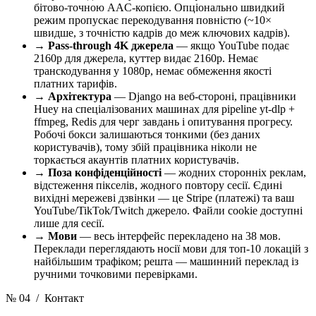
бітово-точною AAC-копією. Опціонально швидкий
режим пропускає перекодування повністю (~10×
швидше, з точністю кадрів до меж ключових кадрів).
→
Pass-through 4K джерела
— якщо YouTube подає
2160p для джерела, куттер видає 2160p. Немає
транскодування у 1080p, немає обмеження якості
платних тарифів.
→
Архітектура
— Django на веб-стороні, працівники
Huey на спеціалізованих машинах для pipeline yt-dlp +
ffmpeg, Redis для черг завдань і опитування прогресу.
Робочі бокси залишаються тонкими (без даних
користувачів), тому збій працівника ніколи не
торкається акаунтів платних користувачів.
→
Поза конфіденційності
— жодних сторонніх реклам,
відстеження пікселів, жодного повтору сесії. Єдині
вихідні мережеві дзвінки — це Stripe (платежі) та ваш
YouTube/TikTok/Twitch джерело. Файли cookie доступні
лише для сесії.
→
Мови
— весь інтерфейс перекладено на 38 мов.
Переклади переглядають носії мови для топ-10 локацій з
найбільшим трафіком; решта — машинний переклад із
ручними точковими перевірками.
№ 04
/ Контакт