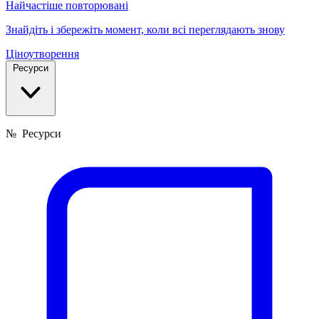
Найчастіше повторювані
Знайдіть і збережіть момент, коли всі переглядають знову
Ціноутворення
Ресурси
№
Ресурси