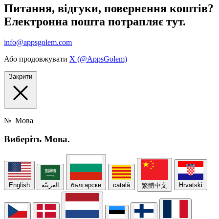
Питання, відгуки, повернення коштів?
Електронна пошта потрапляє тут.
info@appsgolem.com
Або продовжувати
X (@AppsGolem)
Закрити
№
Мова
Виберіть
Мова.
English
العربيّة
български
català
Hrvatski
繁體中文