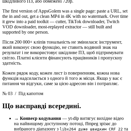
шкідливого ПЗ, або обмежені 720p.
The first version of AppsGolem was a single page: paste a URL, set
the in and out, get a clean MP4 in 4K with no watermark. Over time
it grew into a paid toolkit — cutter, TikTok downloader, Twitch
VOD downloader, most-replayed extractor — still built and
supported by one person.
Після 200 000+ кліпів тональність не змінилася: інструмент,
який виконує свою функцію, не ставить водяний знак на
результат і не використовує шкідливе ПЗ, щоб підтримувати
світло. Платні клієнти фінансують працівників і пропускну
здатність.
Кожен рядок коду, кожен лист із поверненням, кожна нова
функція надсилається з одного й того ж місця. Якщо у вас є
питання чи відгуки, саме за цією адресою він і потрапляє.
№ 03
/ Під капотом
Що насправді всередині.
→
Конвеєр кодування
— yt-dlp витягує вихідне відео
на найвищому доступному потоці, ffmpeg зрізає до
вибраного діапазону з
та
libx264 дуже швидким CRF 22