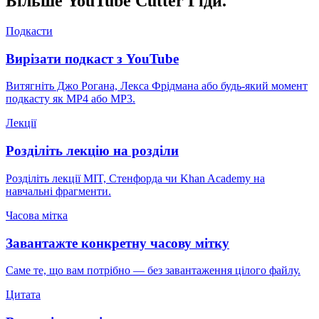
Більше YouTube Cutter
Гіди.
Подкасти
Вирізати подкаст з YouTube
Витягніть Джо Рогана, Лекса Фрідмана або будь-який момент
подкасту як MP4 або MP3.
Лекції
Розділіть лекцію на розділи
Розділіть лекції MIT, Стенфорда чи Khan Academy на
навчальні фрагменти.
Часова мітка
Завантажте конкретну часову мітку
Саме те, що вам потрібно — без завантаження цілого файлу.
Цитата