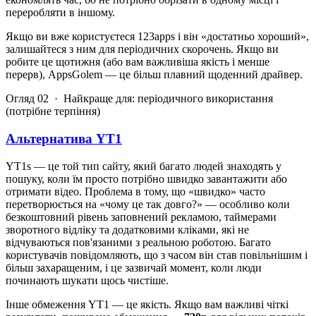
переробляти в іншому.
Якщо ви вже користуєтеся 123apps і він «достатньо хороший»,
залишайтеся з ним для періодичних скорочень. Якщо ви
робите це щотижня (або вам важливіша якість і менше
перерв), AppsGolem — це більш плавний щоденний драйвер.
Огляд 02 · Найкраще для: періодичного використання
(потрібне терпіння)
Альтернатива YT1
YT1s — це той тип сайту, який багато людей знаходять у
пошуку, коли їм просто потрібно швидко завантажити або
отримати відео. Проблема в тому, що «швидко» часто
перетворюється на «чому це так довго?» — особливо коли
безкоштовний рівень заповнений рекламою, таймерами
зворотного відліку та додатковими кліками, які не
відчуваються пов'язаними з реальною роботою. Багато
користувачів повідомляють, що з часом він став повільнішим і
більш захаращеним, і це зазвичай момент, коли люди
починають шукати щось чистіше.
Інше обмеження YT1 — це якість. Якщо вам важливі чіткі