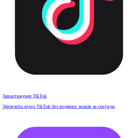
Завантажувач TikTok
Збережіть відео TikTok без водяних знаків за секунди