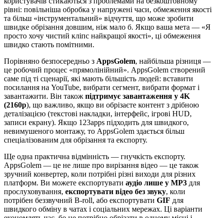
користувачів стикаються з проблемами на безкоштовному
рівні: повільніша обробка у напружені часи, обмеження якості
та більш «інструментальний» відчуття, що може зробити
швидке обрізання довшим, ніж мало б. Якщо ваша мета — «Я
просто хочу чистий кліпс найкращої якості», ці обмеження
швидко стають помітними.
Порівняно безпосередньо з
AppsGolem
, найбільша різниця —
це робочий процес «прямолінійний». AppsGolem створений
саме під ті сценарії, які мають більшість людей: вставити
посилання на YouTube, вибрати сегмент, вибрати формат і
завантажити. Він також
підтримує завантаження у 4K
(2160p
), що важливо, якщо ви обрізаєте контент з дрібною
деталізацією (текстові накладки, інтерфейс, ігрові HUD,
записи екрану). Якщо 123apps підходить для швидкого,
невимушеного монтажу, то AppsGolem здається більш
спеціалізованим для обрізання та експорту.
Ще одна практична відмінність — гнучкість експорту.
AppsGolem — це не лише про вирізання відео — це також
зручний конвертер, коли потрібні різні виходи для різних
платформ. Ви можете експортувати
аудіо лише у MP3
для
прослуховування,
експортувати відео без звуку
, коли
потрібен беззвучний B-roll, або експортувати
GIF
для
швидкого обміну в чатах і соціальних мережах. Ці варіанти
економлять час, бо не потрібно обрізати в одному місці і