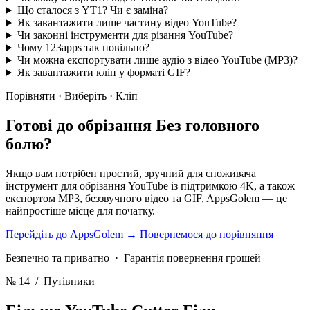
Що сталося з YT1? Чи є заміна?
Як завантажити лише частину відео YouTube?
Чи законні інструменти для різання YouTube?
Чому 123apps так повільно?
Чи можна експортувати лише аудіо з відео YouTube (MP3)?
Як завантажити кліп у форматі GIF?
Порівняти · Виберіть · Кліп
Готові до обрізання
Без головного
болю?
Якщо вам потрібен простий, зручний для споживача
інструмент для обрізання YouTube із підтримкою 4K, а також
експортом MP3, беззвучного відео та GIF, AppsGolem — це
найпростіше місце для початку.
Перейдіть до AppsGolem
→
Повернемося до порівняння
Безпечно та приватно · Гарантія повернення грошей
№ 14
/ Путівники