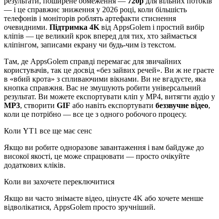
результати, поширене обмеження —
720p
для вільних потоків
— і це справжнє зниження у 2026 році, коли більшість
телефонів і моніторів роблять артефакти стиснення
очевидними.
Підтримка 4K
від AppsGolem і простий вибір
кліпів — це великий крок вперед для тих, хто займається
кліпінгом, записами екрану чи будь-чим із текстом.
Там, де AppsGolem справді перемагає для звичайних
користувачів, так це досвід «без зайвих речей». Ви ж не граєте
в «вбий крота» з спливаючими вікнами. Ви не вгадуєте, яка
кнопка справжня. Вас не змушують робити універсальний
результат. Ви можете експортувати кліп у MP4, витягти аудіо у
MP3
, створити
GIF
або навіть експортувати
беззвучне відео
,
коли це потрібно — все це з одного робочого процесу.
Коли YT1 все ще має сенс
Якщо ви робите одноразове завантаження і вам байдуже до
високої якості, це може спрацювати — просто очікуйте
додаткових кліків.
Коли ви захочете переключитися
Якщо ви часто знімаєте відео, цінуєте 4K або хочете менше
відволікатися, AppsGolem просто зручніший.