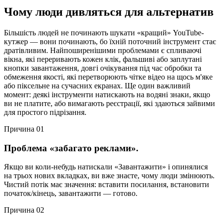
Чому люди дивляться
для альтернатив
Більшість людей не починають шукати «кращий» YouTube-
кутжер — вони починають, бо їхній поточний інструмент стає
дратівливим. Найпоширенішими проблемами є спливаючі
вікна, які переривають кожен клік, фальшиві або заплутані
кнопки завантаження, довгі очікування під час обробки та
обмеження якості, які перетворюють чітке відео на щось м'яке
або піксельне на сучасних екранах. Ще один важливий
момент: деякі інструменти натискають на водяні знаки, якщо
ви не платите, або вимагають реєстрації, які здаються зайвими
для простого підрізання.
Причина 01
Проблема «забагато реклами».
Якщо ви коли-небудь натискали «Завантажити» і опинялися
на трьох нових вкладках, ви вже знаєте, чому люди змінюють.
Чистий потік має значення: вставити посилання, встановити
початок/кінець, завантажити — готово.
Причина 02