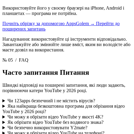
Використовуйте його у своєму браузері на iPhone, Android і
планшетах — програма не потрібна.
Почніть обрізку за допомогою AppsGolem
→
Перейти до
поширених запитань
Нагадування: використовуйте ці інструменти відповідально.
Завантажуйте або змінюйте лише вміст, яким ви володієте або
маєте дозвіл на використання.
№ 05
/ FAQ
Часто запитання
Питання
Швидкі відповіді на поширені запитання, які люди задають,
порівнюючи катери YouTube у 2026 році.
Чи 123apps безпечний і не містить вірусів?
Яка найкраща безкоштовна програма для обрізання відео
YouTube у 2026 році?
Чи можу я обрізати відео YouTube у якості 4K?
Як обрізати відео YouTube без водяного знака?
Чи безпечно використовувати Y2mate?
Чи можу я обрізати відео YouTube на телефоні?