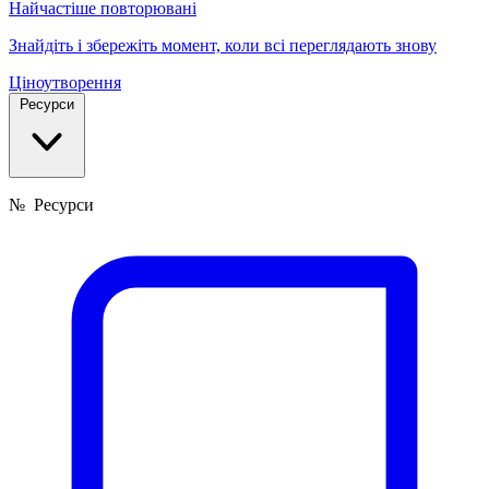
Найчастіше повторювані
Знайдіть і збережіть момент, коли всі переглядають знову
Ціноутворення
Ресурси
№
Ресурси