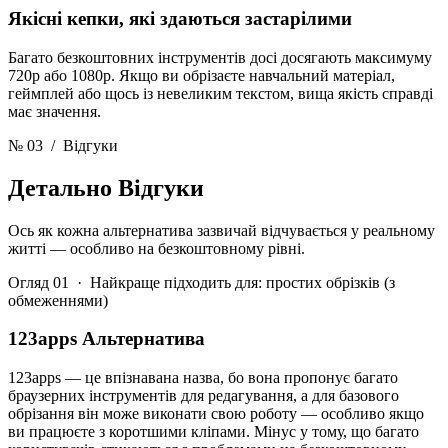
Якісні кепки, які здаються застарілими
Багато безкоштовних інструментів досі досягають максимуму
720p або 1080p. Якщо ви обрізаєте навчальний матеріал,
геймплей або щось із невеликим текстом, вища якість справді
має значення.
№ 03
/ Відгуки
Детально
Відгуки
Ось як кожна альтернатива зазвичай відчувається у реальному
житті — особливо на безкоштовному рівні.
Огляд 01 · Найкраще підходить для: простих обрізків (з
обмеженнями)
123apps Альтернатива
123apps — це впізнавана назва, бо вона пропонує багато
браузерних інструментів для редагування, а для базового
обрізання він може виконати свою роботу — особливо якщо
ви працюєте з коротшими кліпами. Мінус у тому, що багато