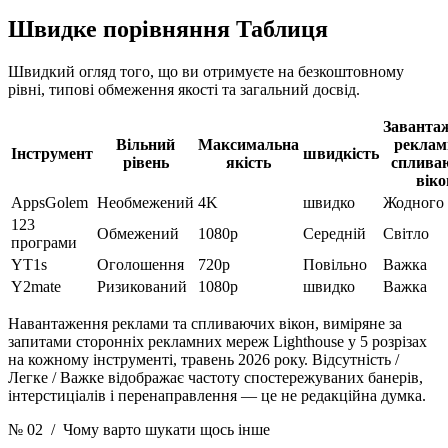
Швидке порівняння
Таблиця
Швидкий огляд того, що ви отримуєте на безкоштовному
рівні, типові обмеження якості та загальний досвід.
Заванта
Вільний
Максимальна
реклам
Інструмент
швидкість
рівень
якість
сплива
віко
AppsGolem
Необмежений
4K
швидко
Жодного
123
Обмежений
1080p
Середній
Світло
програми
YT1s
Оголошення
720p
Повільно
Важка
Y2mate
Ризикований
1080p
швидко
Важка
Навантаження реклами та спливаючих вікон, виміряне за
запитами сторонніх рекламних мереж Lighthouse у 5 розрізах
на кожному інструменті, травень 2026 року. Відсутність /
Легке / Важке відображає частоту спостережуваних банерів,
інтерстиціалів і перенаправлення — це не редакційна думка.
№ 02
/ Чому варто шукати щось інше