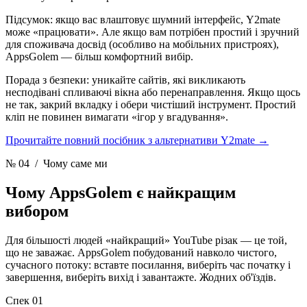
Підсумок: якщо вас влаштовує шумний інтерфейс, Y2mate
може «працювати». Але якщо вам потрібен простий і зручний
для споживача досвід (особливо на мобільних пристроях),
AppsGolem — більш комфортний вибір.
Порада з безпеки: уникайте сайтів, які викликають
несподівані спливаючі вікна або перенаправлення. Якщо щось
не так, закрий вкладку і обери чистіший інструмент. Простий
кліп не повинен вимагати «ігор у вгадування».
Прочитайте повний посібник з альтернативи Y2mate
→
№ 04
/ Чому саме ми
Чому AppsGolem
є найкращим
вибором
Для більшості людей «найкращий» YouTube різак — це той,
що не заважає. AppsGolem побудований навколо чистого,
сучасного потоку: вставте посилання, виберіть час початку і
завершення, виберіть вихід і завантажте. Жодних об'їздів.
Спек 01