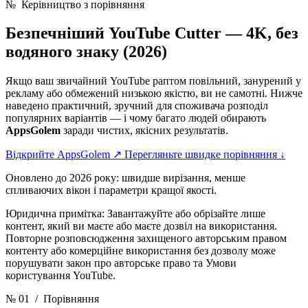
№
Керівництво з порівняння
Безпечніший YouTube Cutter —
4K, без
водяного знаку (2026)
Якщо ваш звичайний YouTube раптом повільний, занурений у
рекламу або обмежений низькою якістю, ви не самотні. Нижче
наведено практичний, зручний для споживача розподіл
популярних варіантів — і чому багато людей обирають
AppsGolem
заради чистих, якісних результатів.
Відкрийте AppsGolem
↗
Перегляньте швидке порівняння
↓
Оновлено до 2026 року: швидше вирізання, менше
спливаючих вікон і параметри кращої якості.
Юридична примітка: Завантажуйте або обрізайте лише
контент, який ви маєте або маєте дозвіл на використання.
Повторне розповсюдження захищеного авторським правом
контенту або комерційне використання без дозволу може
порушувати закон про авторське право та Умови
користування YouTube.
№ 01
/ Порівняння