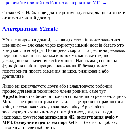
Прочитайте повний посібник з альтернативи YT1
→
Огляд 03 · Найкраще для: не рекомендується, якщо ви хочете
отримати чистий досвід
Альтернатива Y2mate
Y2mate широко відомий, і за швидкістю він може здаватися
швидким — але саме через користувацький досвід багато хто
відчуває дискомфорт. Поширена скарга — агресивна реклама,
перенаправлення та кілька кнопок «завантажити», що
ускладнює визначення легітимності. Навіть якщо основна
функціональність працює, навколишній безлад може
перетворити просте завдання на щось ризиковане або
дратівливе.
Якщо ви консультуєте друга або налаштовуєте робочий
процес для менш технічного члена родини, саме тут
AppsGolem
стає безпечнішою та спокійнішою рекомендацією.
Мета — не просто отримати файл — це зробити правильний
кліп, не сумніваючись у кожному кліку. AppsGolem
зосереджується на чистому потоці з виходами, які люди
насправді хочуть:
завантаження 4K
,
витягування аудіо у
MP3
,
беззвучне відео
та
експорт GIF
— без того, щоб вас
штовхнули через лабіринт.