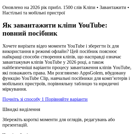
Оновлено на 2026 рік
прибл. 1500 слів
Кліпи • Завантажити •
Настільні та мобільні пристрої
Як завантажити кліпи YouTube:
повний посібник
Хочете вирізати відео моменти YouTube і зберегти їх для
використання в режимі офлайн? Цей посібник пояснює
найкращі способи створення кліпів, що насправді означає
завантажувач кліпів YouTube у 2026 році, а також
найбезпечніші варіанти процесу завантаження кліпів YouTube,
які поважають права. Ми розглянемо AppsGolem, вбудовану
функцію YouTube Clip, навчальні посібники для комп’ютерів і
мобільних пристроїв, порівняльну таблицю та юридичні
міркування.
Почніть зі способу 1
Порівняйте варіанти
Швидкі виділення
Збережіть короткі моменти для оглядів, редагувань або
презентацій.