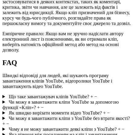
застосовуватися в деяких контекстах, таких як коментарі,
критика, звіти чи навчання, але це залежить від фактів і
залежить від юрисдикції. Якщо кліп призначений для бізнесу,
курсу чи будь-чого публічного, розглядайте права як
першокласну вимогу та документуйте своє джерело та дозвіл.
Емпіричне правило:
Якщо вам не зручно надіслати автору
електронний лист із поясненнями, як ви отримали кліп,
виберіть натомість офіційний метод або метод на основі
дозволу.
FAQ
Швидкі відповіді для людей, які шукають програму
завантаження кліпів YouTube, відеоролики YouTube і
завантажують відео YouTube.
Що таке завантажувач кліпів YouTube?
+
−
Чи можу я завантажити кліпи YouTube за допомогою
функції «Кліп»?
+
−
Як швидко вирізати моменти відео YouTube?
+
−
Чи можу я завантажити кліпи з YouTube без втрати якості?
+
−
Чому я не можу завантажити деякі кліпи з YouTube?
+
−
Яка різниця між посиланням на кліп і завантаженим