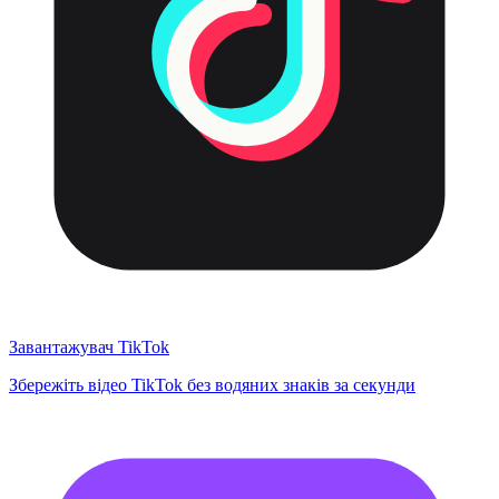
Завантажувач TikTok
Збережіть відео TikTok без водяних знаків за секунди