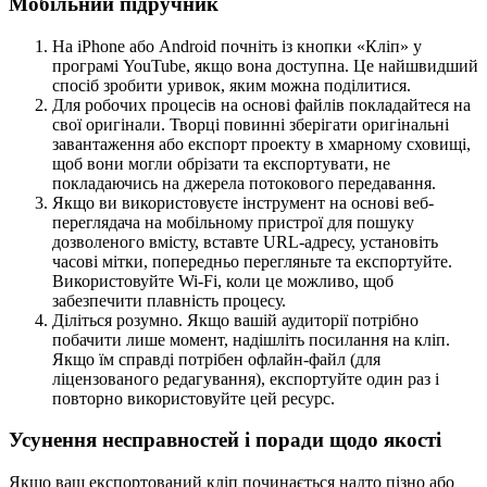
Мобільний підручник
На iPhone або Android почніть із кнопки «Кліп» у
програмі YouTube, якщо вона доступна. Це найшвидший
спосіб зробити уривок, яким можна поділитися.
Для робочих процесів на основі файлів покладайтеся на
свої оригінали. Творці повинні зберігати оригінальні
завантаження або експорт проекту в хмарному сховищі,
щоб вони могли обрізати та експортувати, не
покладаючись на джерела потокового передавання.
Якщо ви використовуєте інструмент на основі веб-
переглядача на мобільному пристрої для пошуку
дозволеного вмісту, вставте URL-адресу, установіть
часові мітки, попередньо перегляньте та експортуйте.
Використовуйте Wi-Fi, коли це можливо, щоб
забезпечити плавність процесу.
Діліться розумно. Якщо вашій аудиторії потрібно
побачити лише момент, надішліть посилання на кліп.
Якщо їм справді потрібен офлайн-файл (для
ліцензованого редагування), експортуйте один раз і
повторно використовуйте цей ресурс.
Усунення несправностей і поради щодо якості
Якщо ваш експортований кліп починається надто пізно або