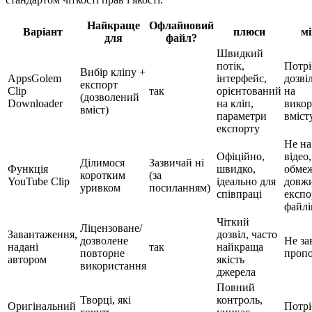
Найкраще
Офлайновий
Варіант
плюси
мі
для
файл?
Швидкий
потік,
Потрі
Вибір кліпу +
AppsGolem
інтерфейс,
дозві
експорт
Clip
так
орієнтований
на
(дозволений
Downloader
на кліп,
викор
вміст)
параметри
вміст
експорту
Не на
Офіційно,
відео,
Ділимося
Зазвичай ні
Функція
швидко,
обме
коротким
(за
YouTube Clip
ідеально для
довжи
уривком
посиланням)
співпраці
експо
файлі
Чіткий
Ліцензоване/
Завантаження,
дозвіл, часто
дозволене
Не за
надані
так
найкраща
повторне
проп
автором
якість
використання
джерела
Повний
Творці, які
контроль,
Оригінальний
Потрі