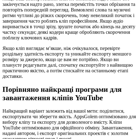
закінчується надто рано, злегка перемістіть точки обрізання та
повторіть попередній перегляд. Вимовлені слова та музичні
ритми чутливі до різких скорочень, тому невеликий початок і
завершення часто роблять кліп професійним. Якщо аудіо
виривається в точці зрізу, зруште початок або кінець на десяту
частку секунди; деякі кодери краще обробляють скорочення
поблизу ключових кадрів.
Якщо кліп виглядає м’якше, ніж очікувалося, перевірте
роздільну здатність експорту та уникайте експорту меншого
розміру за джерело, якщо це вам не потрібно. Якщо ви
плануєте редагувати далі, спочатку експортуйте з найвищою
практичною якістю, а потім стискайте на останньому етапі
доставки.
Порівняно найкращі програми для
завантаження кліпів YouTube
Найкращий варіант залежить від вашої мети: поділитися,
експортувати чи зберегти якість. AppsGolem оптимізовано для
вибору кліпу та експорту для дозволеного вмісту. Кліпи
YouTube оптимізовано для офіційного обміну. Завантаження,
надані автором, і експорт оригінальних проектів є золотим
стандартом чіткості прав і якості.