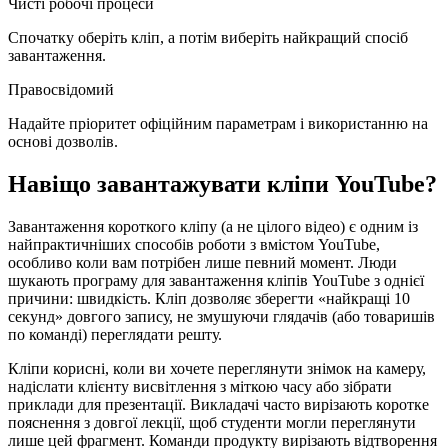
Чисті робочі процеси
Спочатку оберіть кліп, а потім виберіть найкращий спосіб
завантаження.
Правосвідомий
Надайте пріоритет офіційним параметрам і використанню на
основі дозволів.
Навіщо завантажувати кліпи YouTube?
Завантаження короткого кліпу (а не цілого відео) є одним із
найпрактичніших способів роботи з вмістом YouTube,
особливо коли вам потрібен лише певний момент. Люди
шукають програму для завантаження кліпів YouTube з однієї
причини: швидкість. Кліп дозволяє зберегти «найкращі 10
секунд» довгого запису, не змушуючи глядачів (або товаришів
по команді) переглядати решту.
Кліпи корисні, коли ви хочете переглянути знімок на камеру,
надіслати клієнту висвітлення з міткою часу або зібрати
приклади для презентації. Викладачі часто вирізають коротке
пояснення з довгої лекції, щоб студенти могли переглянути
лише цей фрагмент. Команди продукту вирізають відтворення