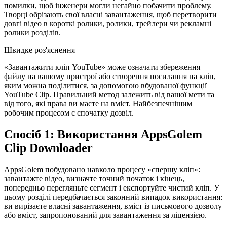
помилки, щоб інженери могли негайно побачити проблему.
Творці обрізають свої власні завантаження, щоб перетворити
довгі відео в короткі ролики, ролики, трейлери чи рекламні
ролики розділів.
Швидке роз'яснення
«Завантажити кліп YouTube» може означати збереження
файлу на вашому пристрої або створення посилання на кліп,
яким можна поділитися, за допомогою вбудованої функції
YouTube Clip. Правильний метод залежить від вашої мети та
від того, які права ви маєте на вміст. Найбезпечнішим
робочим процесом є спочатку дозвіл.
Спосіб 1: Використання AppsGolem
Clip Downloader
AppsGolem побудовано навколо процесу «спершу кліп»:
завантажте відео, визначте точний початок і кінець,
попередньо перегляньте сегмент і експортуйте чистий кліп. У
цьому розділі передбачається законний випадок використання:
ви вирізаєте власні завантаження, вміст із письмового дозволу
або вміст, запропонований для завантаження за ліцензією.