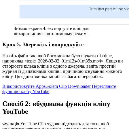
Знімок екрана 4: експортуйте кліп для
використання в автономному режимі.
Крок 5. Збережіть і впорядкуйте
Назвіть файл так, щоб його можна було шукати пізніше,
наприклад «topic_2026-02-02_01m12s-01m35s.mp4». Якщо ви
створюєте кілька кліпів з одного джерела, ведіть простий
журнал із діапазонами кліпів і причиною існування кожного
кліпу. Ця єдина звичка запобігає багато переробок.
Використовуйте AppsGolem Clip Downloader
Перегляньте
функцію кліпу YouTube
Спосіб 2: вбудована функція кліпу
YouTube
Функція YouTube Clip чудово підходить для того, щоб
поділитися певним моментом, але це не те саме, що