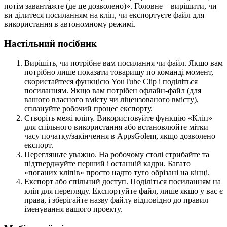
потім завантажте (де це дозволено)». Головне – вирішити, чи
ви ділитеся посиланням на кліп, чи експортуєте файл для
використання в автономному режимі.
Настільний посібник
Вирішіть, чи потрібне вам посилання чи файл. Якщо вам
потрібно лише показати товаришу по команді момент,
скористайтеся функцією YouTube Clip і поділіться
посиланням. Якщо вам потрібен офлайн-файл (для
вашого власного вмісту чи ліцензованого вмісту),
сплануйте робочий процес експорту.
Створіть межі кліпу. Використовуйте функцію «Кліп»
для спільного використання або встановлюйте мітки
часу початку/закінчення в AppsGolem, якщо дозволено
експорт.
Перегляньте уважно. На робочому столі стрибайте та
підтверджуйте перший і останній кадри. Багато
«поганих кліпів» просто надто туго обрізані на кінці.
Експорт або спільний доступ. Поділіться посиланням на
кліп для перегляду. Експортуйте файл, лише якщо у вас є
права, і зберігайте назву файлу відповідно до правил
іменування вашого проекту.