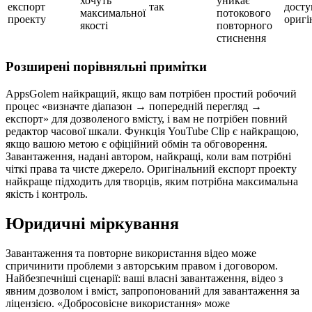
хочуть
уникає
експорт
так
досту
максимальної
потокового
проекту
оригі
якості
повторного
стиснення
Розширені порівняльні примітки
AppsGolem найкращий, якщо вам потрібен простий робочий
процес «визначте діапазон → попередній перегляд →
експорт» для дозволеного вмісту, і вам не потрібен повний
редактор часової шкали. Функція YouTube Clip є найкращою,
якщо вашою метою є офіційний обмін та обговорення.
Завантаження, надані автором, найкращі, коли вам потрібні
чіткі права та чисте джерело. Оригінальний експорт проекту
найкраще підходить для творців, яким потрібна максимальна
якість і контроль.
Юридичні міркування
Завантаження та повторне використання відео може
спричинити проблеми з авторським правом і договором.
Найбезпечніші сценарії: ваші власні завантаження, відео з
явним дозволом і вміст, запропонований для завантаження за
ліцензією. «Добросовісне використання» може