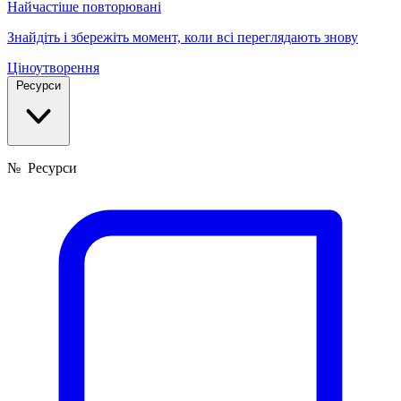
Найчастіше повторювані
Знайдіть і збережіть момент, коли всі переглядають знову
Ціноутворення
Ресурси
№
Ресурси