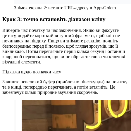
Знімок екрана 2: вставте URL-адресу в AppsGolem.
Крок 3: точно встановіть діапазон кліпу
Виберіть час початку та час закінчення. Якщо ви фіксуєте
цитату, додайте короткий вступний фрагмент, щоб кліп не
починався на півдиху. Якщо ви знімаєте реакцію, почніть
безпосередньо перед її появою, щоб глядач зрозумів, що її
викликало. Потім перегляньте перші кілька секунд і останній
кадр, щоб переконатися, що ви не обрізаєте слова чи ключові
візуальні елементи.
Підказка щодо позначки часу
Залиште невеликий буфер (приблизно півсекунди) на початку
та в кінці, попередньо перегляньте, а потім затягніть. Це
забезпечує більш природне звучання скорочень.