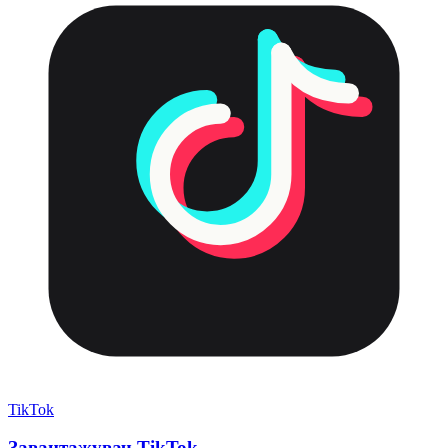
TikTok
Завантажувач TikTok