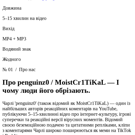
Довжина
5–15 хвилин на відео
Вихід
MP4 + MP3
Водяний знак
Жодного
№ 01
/ Про нас
Про penguinz0 / MoistCr1TiKaL —
І
чому люди його обрізають.
Чарлі 'penguinz0' (також відомий як MoistCr1TiKaL) — один із
найбільших авторів реакційних коментарів на YouTube,
публікуючи 5–15-хвилинні відео про інтернет-культуру, ігрові
суперечки та реакційні версії вірусних моментів. Відомий
своєю беземоційною подачею та цитатними репліками, кліпи
з коментарями Чарлі широко поширюються як меми на TikTok