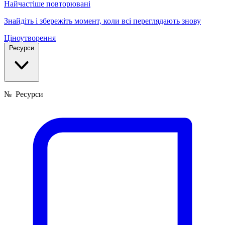
Найчастіше повторювані
Знайдіть і збережіть момент, коли всі переглядають знову
Ціноутворення
Ресурси
№
Ресурси