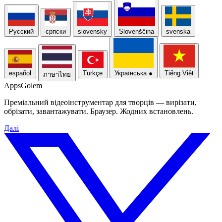
Русский
српски
slovensky
Slovenščina
svenska
español
Türkçe
Українська
●
Tiếng Việt
ภาษาไทย
Apps
Golem
Преміальний відеоінструментар для творців — вирізати,
обрізати, завантажувати. Браузер. Жодних встановлень.
Далі