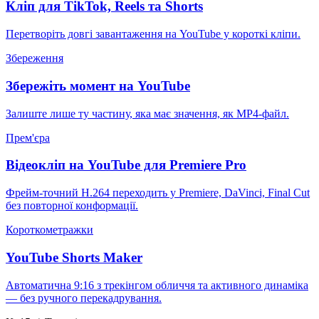
Кліп для TikTok, Reels та Shorts
Перетворіть довгі завантаження на YouTube у короткі кліпи.
Збереження
Збережіть момент на YouTube
Залиште лише ту частину, яка має значення, як MP4-файл.
Прем'єра
Відеокліп на YouTube для Premiere Pro
Фрейм-точний H.264 переходить у Premiere, DaVinci, Final Cut
без повторної конформації.
Короткометражки
YouTube Shorts Maker
Автоматична 9:16 з трекінгом обличчя та активного динаміка
— без ручного перекадрування.