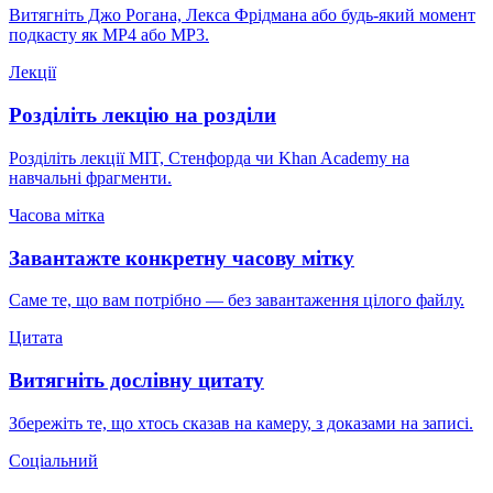
Витягніть Джо Рогана, Лекса Фрідмана або будь-який момент
подкасту як MP4 або MP3.
Лекції
Розділіть лекцію на розділи
Розділіть лекції MIT, Стенфорда чи Khan Academy на
навчальні фрагменти.
Часова мітка
Завантажте конкретну часову мітку
Саме те, що вам потрібно — без завантаження цілого файлу.
Цитата
Витягніть дослівну цитату
Збережіть те, що хтось сказав на камеру, з доказами на записі.
Соціальний