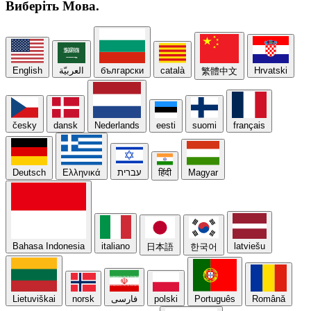
Виберіть
Мова.
English
العربيّة
български
català
Hrvatski
繁體中文
česky
dansk
Nederlands
eesti
suomi
français
Deutsch
Ελληνικά
עברית
हिंदी
Magyar
Bahasa Indonesia
italiano
latviešu
日本語
한국어
Lietuviškai
norsk
فارسی
polski
Português
Română