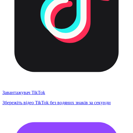
Завантажувач TikTok
Збережіть відео TikTok без водяних знаків за секунди