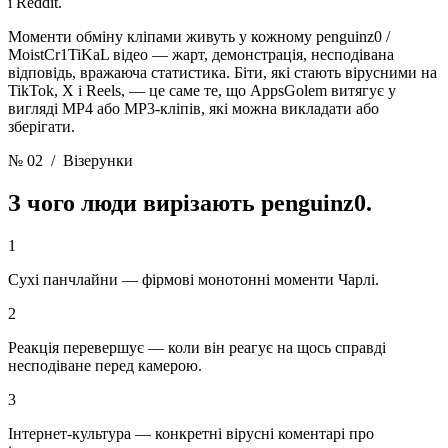
і Reddit.
Моменти обміну кліпами живуть у кожному penguinz0 /
MoistCr1TiKaL відео — жарт, демонстрація, несподівана
відповідь, вражаюча статистика. Біти, які стають вірусними на
TikTok, X і Reels, — це саме те, що AppsGolem витягує у
вигляді MP4 або MP3-кліпів, які можна викладати або
зберігати.
№ 02
/ Візерунки
З чого люди вирізають
penguinz0.
1
Сухі панчлайни — фірмові монотонні моменти Чарлі.
2
Реакція перевершує — коли він реагує на щось справді
несподіване перед камерою.
3
Інтернет-культура — конкретні вірусні коментарі про