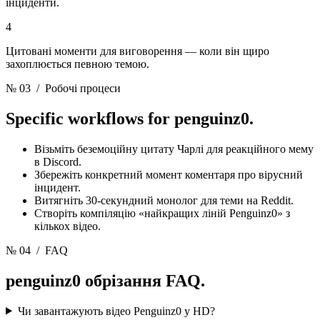
інциденти.
4
Цитовані моменти для виговорення — коли він щиро
захоплюється певною темою.
№ 03
/ Робочі процеси
Specific workflows for
penguinz0.
Візьміть беземоційну цитату Чарлі для реакційного мему
в Discord.
Збережіть конкретний момент коментаря про вірусний
інцидент.
Витягніть 30-секундний монолог для теми на Reddit.
Створіть компіляцію «найкращих ліній Penguinz0» з
кількох відео.
№ 04
/ FAQ
penguinz0 обрізання
FAQ.
Чи завантажують відео Penguinz0 у HD?