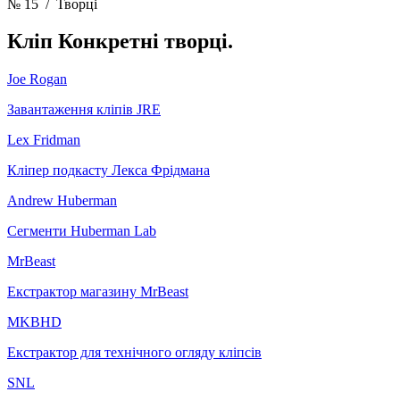
№ 15
/ Творці
Кліп
Конкретні творці.
Joe Rogan
Завантаження кліпів JRE
Lex Fridman
Кліпер подкасту Лекса Фрідмана
Andrew Huberman
Сегменти Huberman Lab
MrBeast
Екстрактор магазину MrBeast
MKBHD
Екстрактор для технічного огляду кліпсів
SNL