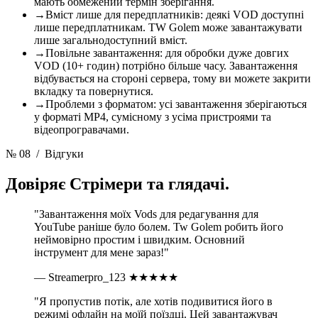
мають обмежений термін зберігання.
→
Вміст лише для передплатників: деякі VOD доступні
лише передплатникам. TW Golem може завантажувати
лише загальнодоступний вміст.
→
Повільне завантаження: для обробки дуже довгих
VOD (10+ годин) потрібно більше часу. Завантаження
відбувається на стороні сервера, тому ви можете закрити
вкладку та повернутися.
→
Проблеми з форматом: усі завантаження зберігаються
у форматі MP4, сумісному з усіма пристроями та
відеопрогравачами.
№ 08
/ Відгуки
Довіряє
Стрімери та глядачі.
"Завантаження моїх Vods для редагування для
YouTube раніше було болем. Tw Golem робить його
неймовірно простим і швидким. Основний
інструмент для мене зараз!"
— Streamerpro_123
★★★★★
"Я пропустив потік, але хотів подивитися його в
режимі офлайн на моїй поїздці. Цей завантажувач