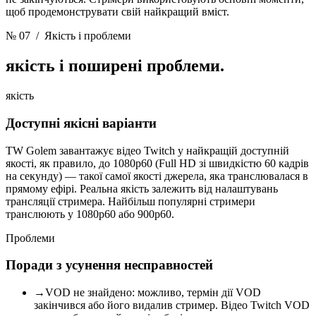
щоб продемонструвати свій найкращий вміст.
№ 07
/ Якість і проблеми
якість
і поширені проблеми.
якість
Доступні якісні варіанти
TW Golem завантажує відео Twitch у найкращій доступній
якості, як правило, до 1080p60 (Full HD зі швидкістю 60 кадрів
на секунду) — такої самої якості джерела, яка транслювалася в
прямому ефірі. Реальна якість залежить від налаштувань
трансляції стримера. Найбільш популярні стримери
транслюють у 1080p60 або 900p60.
Проблеми
Поради з усунення несправностей
→
VOD не знайдено: можливо, термін дії VOD
закінчився або його видалив стример. Відео Twitch VOD