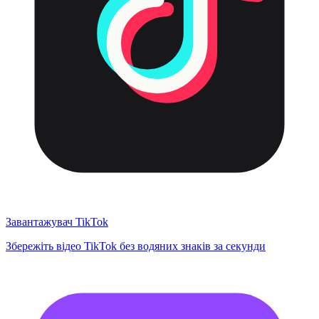
Завантажувач TikTok
Збережіть відео TikTok без водяних знаків за секунди