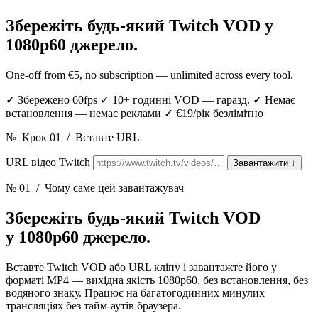
Збережіть будь-який Twitch VOD
у
1080p60 джерело.
One-off from €5, no subscription — unlimited across every tool.
✓
Збережено 60fps
✓
10+ годинні VOD — гаразд.
✓
Немає
встановлення — немає реклами
✓
€19/рік безлімітно
№
Крок 01
/
Вставте URL
URL відео Twitch
Завантажити
↓
№ 01
/ Чому саме цей завантажувач
Збережіть будь-який Twitch VOD
у 1080p60 джерело.
Вставте Twitch VOD або URL кліпу і завантажте його у
форматі MP4 — вихідна якість 1080p60, без встановлення, без
водяного знаку. Працює на багатогодинних минулих
трансляціях без тайм-аутів браузера.