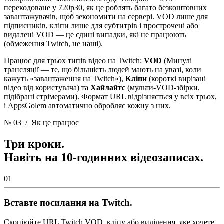
перекодоване у 720p30, як це роблять багато безкоштовних
завантажувачів, щоб зекономити на сервері. VOD лише для
підписників, кліпи лише для субтитрів і прострочені або
видалені VOD — це єдині випадки, які не працюють
(обмеження Twitch, не наші).
Працює для трьох типів відео на Twitch:
VOD
(Минулі
трансляції — те, що більшість людей мають на увазі, коли
кажуть «завантаження на Twitch»),
Кліпи
(короткі вирізані
відео від користувача) та
Хайлайтс
(мульти-VOD-збірки,
підібрані стрімерами). Формат URL відрізняється у всіх трьох,
і AppsGolem автоматично обробляє кожну з них.
№ 03
/ Як це працює
Три кроки.
Навіть на 10-годинних відеозаписах.
01
Вставте посилання на Twitch.
Скопіюйте URL Twitch VOD, кліпу або виділення, яке хочете