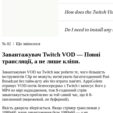
№ 02
/ Що змінилося
Завантажувач Twitch VOD —
Повні
трансляції, а не лише кліпи.
Завантажувач VOD на Twitch має робити те, чого більшість
інструментів Clip не можуть: витягувати багатогодинний Past
Broadcast без тайм-ауту або без втрати пам'яті. AppsGolem
отримує VOD-потік безпосередньо з Twitch і записує його у
MP4 по мірі надходження, тож 8-годинний стрім
завантажується приблизно за той самий час, що й 8-
хвилинний (мережевий, не буферний).
Якість джерела зберігається. Якщо стрімер транслював у
1080p60, ваше завантаження буде 1080p60 — а не