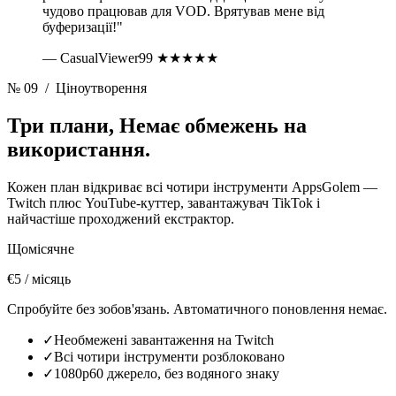
чудово працював для VOD. Врятував мене від
буферизації!"
— CasualViewer99
★★★★★
№ 09
/ Ціноутворення
Три плани,
Немає обмежень на
використання.
Кожен план відкриває всі чотири інструменти AppsGolem —
Twitch плюс YouTube-куттер, завантажувач TikTok і
найчастіше проходжений екстрактор.
Щомісячне
€5
/ місяць
Спробуйте без зобов'язань. Автоматичного поновлення немає.
✓
Необмежені завантаження на Twitch
✓
Всі чотири інструменти розблоковано
✓
1080p60 джерело, без водяного знаку