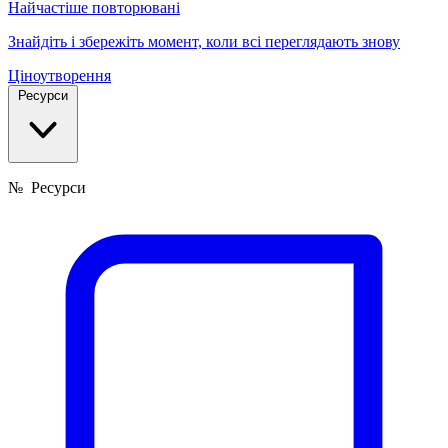
Найчастіше повторювані
Знайдіть і збережіть момент, коли всі переглядають знову
Ціноутворення
Ресурси
№
Ресурси