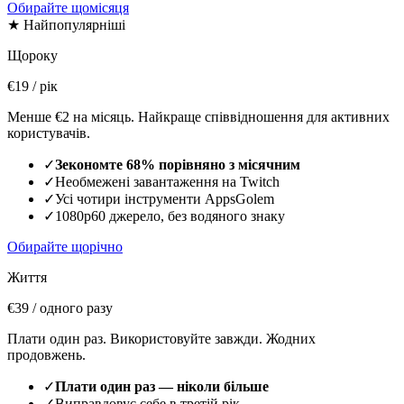
Обирайте щомісяця
★ Найпопулярніші
Щороку
€19
/ рік
Менше €2 на місяць. Найкраще співвідношення для активних
користувачів.
✓
Зекономте 68% порівняно з місячним
✓
Необмежені завантаження на Twitch
✓
Усі чотири інструменти AppsGolem
✓
1080p60 джерело, без водяного знаку
Обирайте щорічно
Життя
€39
/ одного разу
Плати один раз. Використовуйте завжди. Жодних
продовжень.
✓
Плати один раз — ніколи більше
✓
Виправдовує себе в третій рік