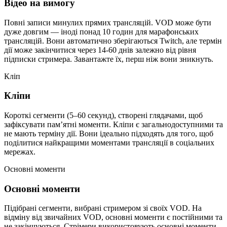
Відео на вимогу
Повні записи минулих прямих трансляцій. VOD може бути
дуже довгим — іноді понад 10 годин для марафонських
трансляцій. Вони автоматично зберігаються Twitch, але термін
дії може закінчитися через 14-60 днів залежно від рівня
підписки стримера. Завантажте їх, перш ніж вони зникнуть.
Кліп
Кліпи
Короткі сегменти (5–60 секунд), створені глядачами, щоб
зафіксувати пам’ятні моменти. Кліпи є загальнодоступними та
не мають терміну дії. Вони ідеально підходять для того, щоб
поділитися найкращими моментами трансляції в соціальних
мережах.
Основні моменти
Основні моменти
Підібрані сегменти, вибрані стримером зі своїх VOD. На
відміну від звичайних VOD, основні моменти є постійними та
не закінчуються. Стрімери використовують основні моменти,