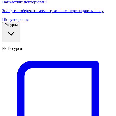
Найчастіше повторювані
Знайдіть і збережіть момент, коли всі переглядають знову
Ціноутворення
Ресурси
№
Ресурси