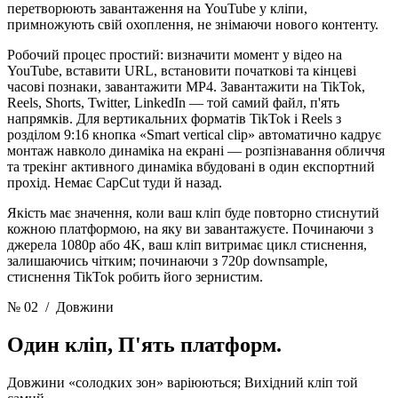
перетворюють завантаження на YouTube у кліпи,
примножують свій охоплення, не знімаючи нового контенту.
Робочий процес простий: визначити момент у відео на
YouTube, вставити URL, встановити початкові та кінцеві
часові познаки, завантажити MP4. Завантажити на TikTok,
Reels, Shorts, Twitter, LinkedIn — той самий файл, п'ять
напрямків. Для вертикальних форматів TikTok і Reels з
розділом 9:16 кнопка «Smart vertical clip» автоматично кадрує
монтаж навколо динаміка на екрані — розпізнавання обличчя
та трекінг активного динаміка вбудовані в один експортний
прохід. Немає CapCut туди й назад.
Якість має значення, коли ваш кліп буде повторно стиснутий
кожною платформою, на яку ви завантажуєте. Починаючи з
джерела 1080p або 4K, ваш кліп витримає цикл стиснення,
залишаючись чітким; починаючи з 720p downsample,
стиснення TikTok робить його зернистим.
№ 02
/ Довжини
Один кліп,
П'ять платформ.
Довжини «солодких зон» варіюються; Вихідний кліп той