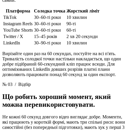
самий.
Платформа
Солодка точка
Жорсткий ліміт
TikTok
30–60-ті роки
10 хвилин
Instagram Reels
30–60-ті роки
90-ті
YouTube Shorts
30–60-ті роки
60-ті
Twitter / X
15–45 років
2 хв 20 секунди
LinkedIn
30–90-ті роки
10 хвилин
Вирізайте один раз на 60 секундах, постуйте на всі п'ять.
Тривалість солодкої точки настільки накладається, що один
добре підібраний 60-секундний кліп працює всюди. Для
оптимізованих LinkedIn довших розрізів платні плани
дозволяють працювати понад 60 секунд за один експорт.
№ 03
/ Відбір
Що робить хороший
момент, який
можна перевикористовувати.
Не кожні 60 секунд довгого відео виглядає добре. Моменти,
які працюють у короткій формі, мають три спільні риси: вони
самостійні (без попередньої підготовки), мають хук у перші 3