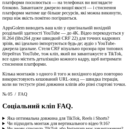
платформи посилюється — на телефонах ви виглядаєте
блоково. Завантажте джерело вищої якості — і стиснення
платформи матиме ще більше ресурсів, які можна викинути,
перш ніж якість помітно погіршиться.
AppsGolem виводить ваш кліп у оригінальній вихідній
роздільній здатності YouTube — до 4K. Відео перекодується у
H.264 (libx264 дуже швидкий CRF 22) для точних кадрових
зрізів, які ідеально імпортуються будь-де; аудіо з YouTube-
джерела ідеальне. Стеля CRF візуально прозора при типових
бітрейтах YouTube, тож кліп, який ви завантажуєте в TikTok,
все одно містить деталізацію кожного кадру, щоб витримати
стиснення платформи.
Кілька монтажів з одного й того ж вихідного відео повторно
використовують кешований URL-зонд — швидка ітерація,
коли ви тестуєте різні довжини кліпів або різні стартові точки.
№ 05
/ FAQ
Соціальний кліп
FAQ.
Яка оптимальна довжина для TikTok, Reels і Shorts?
Чи підходить монтаж для вертикального відео 9:16?
Чи знову стиснуть TikTok або Instagram моє завантаження?