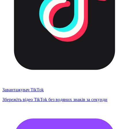
Завантажувач TikTok
Збережіть відео TikTok без водяних знаків за секунди