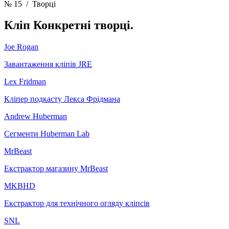
№ 15
/ Творці
Кліп
Конкретні творці.
Joe Rogan
Завантаження кліпів JRE
Lex Fridman
Кліпер подкасту Лекса Фрідмана
Andrew Huberman
Сегменти Huberman Lab
MrBeast
Екстрактор магазину MrBeast
MKBHD
Екстрактор для технічного огляду кліпсів
SNL