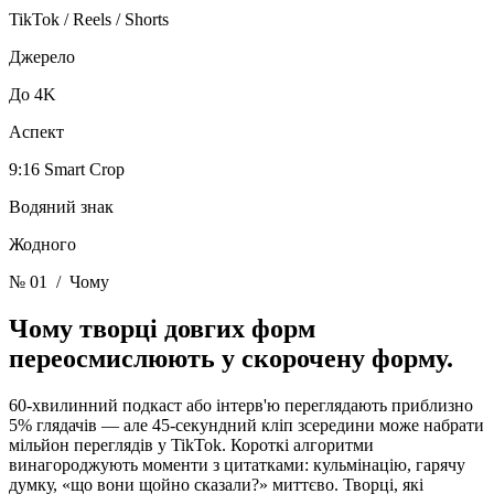
TikTok / Reels / Shorts
Джерело
До 4K
Аспект
9:16 Smart Crop
Водяний знак
Жодного
№ 01
/ Чому
Чому творці довгих форм
переосмислюють
у скорочену форму.
60-хвилинний подкаст або інтерв'ю переглядають приблизно
5% глядачів — але 45-секундний кліп зсередини може набрати
мільйон переглядів у TikTok. Короткі алгоритми
винагороджують моменти з цитатками: кульмінацію, гарячу
думку, «що вони щойно сказали?» миттєво. Творці, які