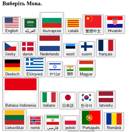
Виберіть
Мова.
English
العربيّة
български
català
Hrvatski
繁體中文
česky
dansk
Nederlands
eesti
suomi
français
Deutsch
Ελληνικά
עברית
हिंदी
Magyar
Bahasa Indonesia
italiano
latviešu
日本語
한국어
Lietuviškai
norsk
فارسی
polski
Português
Română