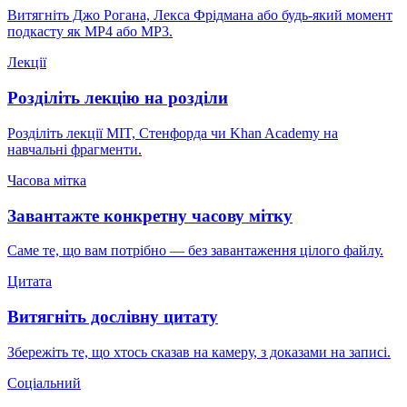
Витягніть Джо Рогана, Лекса Фрідмана або будь-який момент
подкасту як MP4 або MP3.
Лекції
Розділіть лекцію на розділи
Розділіть лекції MIT, Стенфорда чи Khan Academy на
навчальні фрагменти.
Часова мітка
Завантажте конкретну часову мітку
Саме те, що вам потрібно — без завантаження цілого файлу.
Цитата
Витягніть дослівну цитату
Збережіть те, що хтось сказав на камеру, з доказами на записі.
Соціальний