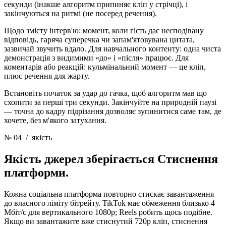
секунди (інакше алгоритм припиняє кліп у стрічці), і
закінчуються на ритмі (не посеред речення).
Щодо змісту інтерв'ю: момент, коли гість дає несподівану
відповідь, гаряча суперечка чи запам'ятовувана цитата,
зазвичай звучить вдало. Для навчального контенту: одна чиста
демонстрація з видимими «до» і «після» працює. Для
коментарів або реакцій: кульмінальний момент — це кліп,
плюс речення для жарту.
Встановіть початок за удар до гачка, щоб алгоритм мав що
схопити за перші три секунди. Закінчуйте на природній паузі
— точна до кадру підрізання дозволяє зупинитися саме там, де
хочете, без м'якого затухання.
№ 04
/ якість
Якість джерел зберігається
Стиснення
платформи.
Кожна соціальна платформа повторно стискає завантаження
до власного ліміту бітрейту. TikTok має обмеження близько 4
Мбіт/с для вертикального 1080p; Reels робить щось подібне.
Якщо ви завантажите вже стиснутий 720p кліп, стиснення