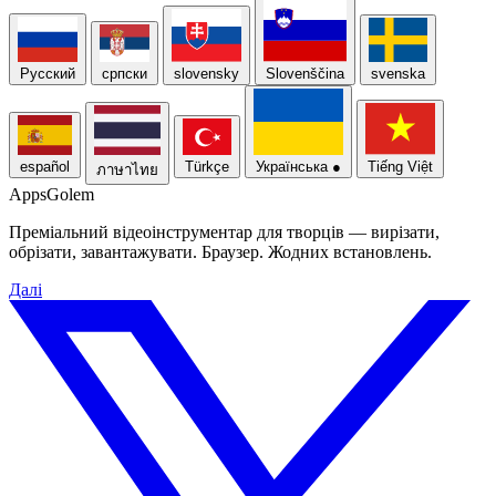
Русский
српски
slovensky
Slovenščina
svenska
español
Türkçe
Українська
●
Tiếng Việt
ภาษาไทย
Apps
Golem
Преміальний відеоінструментар для творців — вирізати,
обрізати, завантажувати. Браузер. Жодних встановлень.
Далі