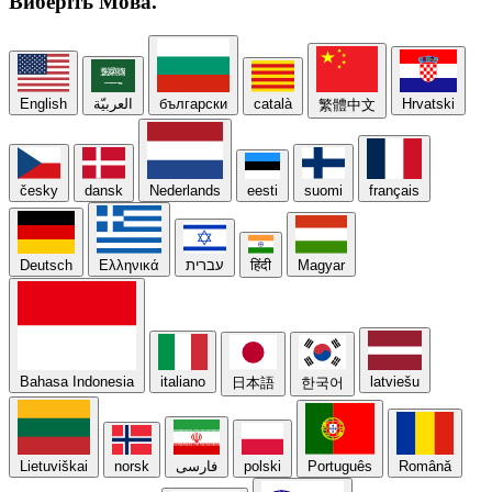
Виберіть
Мова.
English
العربيّة
български
català
Hrvatski
繁體中文
česky
dansk
Nederlands
eesti
suomi
français
Deutsch
Ελληνικά
עברית
हिंदी
Magyar
Bahasa Indonesia
italiano
latviešu
日本語
한국어
Lietuviškai
norsk
فارسی
polski
Português
Română