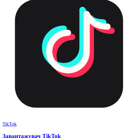
TikTok
Завантажувач TikTok