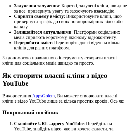
Залучення залучення
: Короткі, залучені кліпи, швидше
за все, привернуть увагу та заохочують взаємодію.
Сприяти своєму вмісту
: Використовуйте кліпи, щоб
привернути трафік до своїх повнорозмірних відео або
каналу.
Залишайтеся актуальними
: Платформи соціальних
медіа сприяють короткому, якісному відеоконтенту.
Переробити вміст
: Перетворіть довгі відео на кілька
кліпів для різних платформ.
За допомогою правильного інструменту створити власні
кліпи для соціальних медіа швидко та просто.
Як створити власні кліпи з відео
YouTube
Використання
AppsGolem
, Ви можете створювати власні
кліпи з відео YouTube лише за кілька простих кроків. Ось як:
Покроковий посібник
Скопіюйте URL -адресу YouTube
: Перейдіть на
YouTube, знайдіть відео, яке ви хочете скласти, та