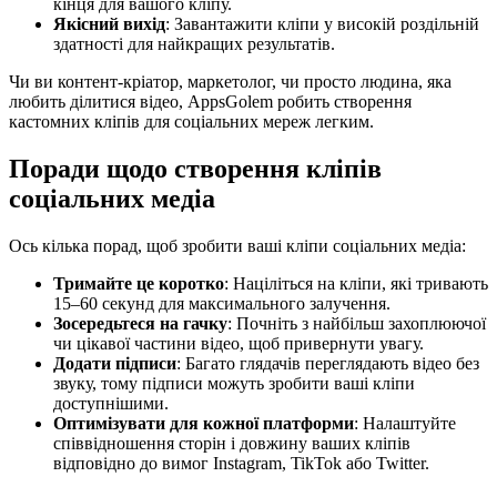
кінця для вашого кліпу.
Якісний вихід
: Завантажити кліпи у високій роздільній
здатності для найкращих результатів.
Чи ви контент-кріатор, маркетолог, чи просто людина, яка
любить ділитися відео, AppsGolem робить створення
кастомних кліпів для соціальних мереж легким.
Поради щодо створення кліпів
соціальних медіа
Ось кілька порад, щоб зробити ваші кліпи соціальних медіа:
Тримайте це коротко
: Націліться на кліпи, які тривають
15–60 секунд для максимального залучення.
Зосередьтеся на гачку
: Почніть з найбільш захоплюючої
чи цікавої частини відео, щоб привернути увагу.
Додати підписи
: Багато глядачів переглядають відео без
звуку, тому підписи можуть зробити ваші кліпи
доступнішими.
Оптимізувати для кожної платформи
: Налаштуйте
співвідношення сторін і довжину ваших кліпів
відповідно до вимог Instagram, TikTok або Twitter.