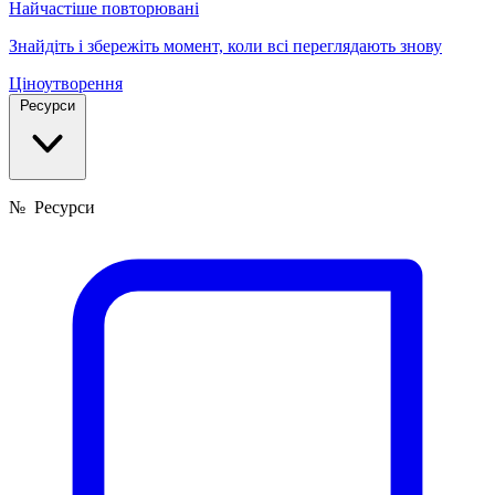
Найчастіше повторювані
Знайдіть і збережіть момент, коли всі переглядають знову
Ціноутворення
Ресурси
№
Ресурси