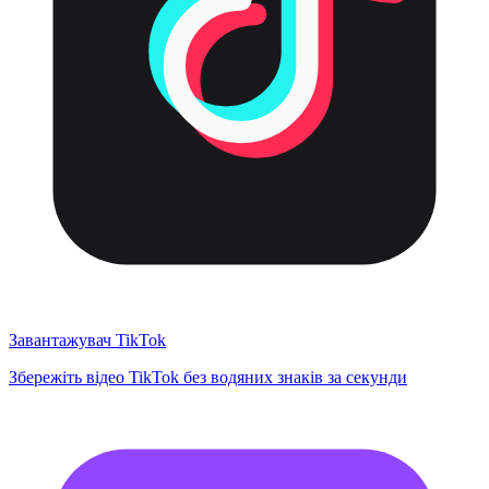
Завантажувач TikTok
Збережіть відео TikTok без водяних знаків за секунди