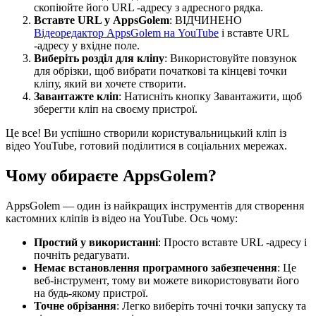
скопіюйте його URL -адресу з адресного рядка.
Вставте URL у AppsGolem
: ВІДЧИНЕНО
Відеоредактор AppsGolem на YouTube
і вставте URL
-адресу у вхідне поле.
Виберіть розділ для кліпу
: Використовуйте повзунок
для обрізки, щоб вибрати початкові та кінцеві точки
кліпу, який ви хочете створити.
Завантажте кліп
: Натисніть кнопку Завантажити, щоб
зберегти кліп на своєму пристрої.
Це все! Ви успішно створили користувальницький кліп із
відео YouTube, готовий поділитися в соціальних мережах.
Чому обираєте AppsGolem?
AppsGolem — один із найкращих інструментів для створення
кастомних кліпів із відео на YouTube. Ось чому:
Простий у використанні
: Просто вставте URL -адресу і
почніть редагувати.
Немає встановлення програмного забезпечення
: Це
веб-інструмент, тому ви можете використовувати його
на будь-якому пристрої.
Точне обрізання
: Легко виберіть точні точки запуску та