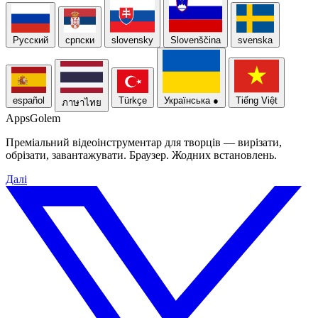
Русский
српски
slovensky
Slovenščina
svenska
español
Türkçe
Українська
●
Tiếng Việt
ภาษาไทย
Apps
Golem
Преміальний відеоінструментар для творців — вирізати,
обрізати, завантажувати. Браузер. Жодних встановлень.
Далі