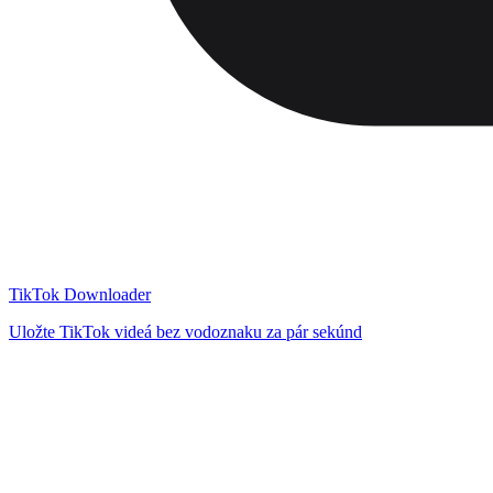
TikTok Downloader
Uložte TikTok videá bez vodoznaku za pár sekúnd