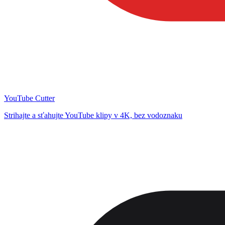
YouTube Cutter
Strihajte a sťahujte YouTube klipy v 4K, bez vodoznaku