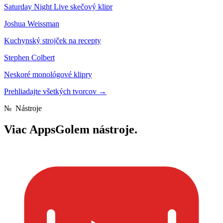
Saturday Night Live skečový klipr
Joshua Weissman
Kuchynský strojček na recepty
Stephen Colbert
Neskoré monológové klipry
Prehliadajte všetkých tvorcov
→
№
Nástroje
Viac
AppsGolem nástroje.