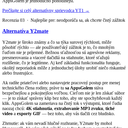
AppsGolem je jednoducho pohodlnejší.
Prečítajte si celý alternatívny sprievodca YT1
→
Recenzia 03 · Najlepšie pre: neodporúča sa, ak chcete čistý zážitok
Alternatíva Y2mate
Y2mate je široko známy a čo sa týka surovej rýchlosti, môže
pôsobiť rýchlo — ale používateľský zážitok je to, čo mnohým
ľuďom nie je príjemné. Bežnou sťažnosťou sú agresívne reklamy,
presmerovania a viaceré tlačidlá na stiahnutie, ktoré sťažujú
rozlíšenie, čo je legitímne. Aj keď základná funkcionalita funguje,
okolitý neporiadok môže z jednoduchej úlohy urobiť niečo riskantné
alebo frustrujúce.
Ak radíte priateľovi alebo nastavujete pracovný postup pre menej
technického člena rodiny, práve tu
sa AppsGolem
stáva
bezpečnejšou a pokojnejšou voľbou. Cieľom nie je len získať súbor
— je to získať správny klip bez toho, aby ste spochybňovali každý
klik. AppsGolem sa zameriava na čistý tok s výstupmi, ktoré ľudia
naozaj chcú:
4K stiahnutia
,
extrahovanie MP3 zvuku
,
tiché
video
a
exporty GIF
— bez toho, aby vás tlačili cez bludisko.
Zhrnutie: ak vám nevadí hlučné rozhranie, Y2mate by mohol