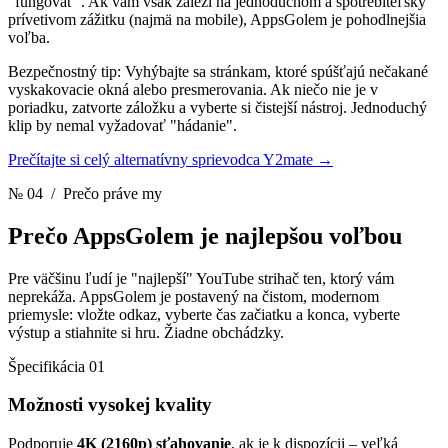
"fungovať". Ak vám však záleží na jednoduchom a spotrebiteľsky
prívetivom zážitku (najmä na mobile), AppsGolem je pohodlnejšia
voľba.
Bezpečnostný tip: Vyhýbajte sa stránkam, ktoré spúšťajú nečakané
vyskakovacie okná alebo presmerovania. Ak niečo nie je v
poriadku, zatvorte záložku a vyberte si čistejší nástroj. Jednoduchý
klip by nemal vyžadovať "hádanie".
Prečítajte si celý alternatívny sprievodca Y2mate
→
№ 04
/ Prečo práve my
Prečo AppsGolem
je najlepšou voľbou
Pre väčšinu ľudí je "najlepší" YouTube strihač ten, ktorý vám
neprekáža. AppsGolem je postavený na čistom, modernom
priemysle: vložte odkaz, vyberte čas začiatku a konca, vyberte
výstup a stiahnite si hru. Žiadne obchádzky.
Špecifikácia 01
Možnosti vysokej kvality
Podporuje
4K (2160p) sťahovanie
, ak je k dispozícii – veľká