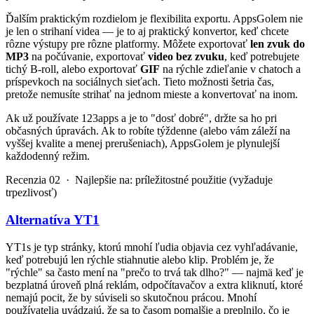
Ďalším praktickým rozdielom je flexibilita exportu. AppsGolem nie
je len o strihaní videa — je to aj praktický konvertor, keď chcete
rôzne výstupy pre rôzne platformy. Môžete exportovať
len zvuk do
MP3
na počúvanie, exportovať
video bez zvuku
, keď potrebujete
tichý B-roll, alebo exportovať
GIF
na rýchle zdieľanie v chatoch a
príspevkoch na sociálnych sieťach. Tieto možnosti šetria čas,
pretože nemusíte strihať na jednom mieste a konvertovať na inom.
Ak už používate 123apps a je to "dosť dobré", držte sa ho pri
občasných úpravách. Ak to robíte týždenne (alebo vám záleží na
vyššej kvalite a menej prerušeniach), AppsGolem je plynulejší
každodenný režim.
Recenzia 02 · Najlepšie na: príležitostné použitie (vyžaduje
trpezlivosť)
Alternatíva YT1
YT1s je typ stránky, ktorú mnohí ľudia objavia cez vyhľadávanie,
keď potrebujú len rýchle stiahnutie alebo klip. Problém je, že
"rýchle" sa často mení na "prečo to trvá tak dlho?" — najmä keď je
bezplatná úroveň plná reklám, odpočítavačov a extra kliknutí, ktoré
nemajú pocit, že by súviseli so skutočnou prácou. Mnohí
používatelia uvádzajú, že sa to časom pomalšie a preplnilo, čo je