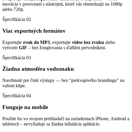
inovácia v porovnaní s nástrojmi, ktoré vás obmedzujú na 1080p
alebo 720p.
Špecifikácia 02
Viac exportných formátov
Exportujte
zvuk do MP3
, exportujte
video bez zvuku
alebo
vytvorte
GIF
– bez žonglovania s ďalšími prevodníkmi.
Špecifikácia 03
Žiadna atmosféra vodoznaku
Navrhnuté pre čisté výstupy — bez "prekvapivého brandingu" na
vašom klipe.
Špecifikácia 04
Funguje na mobile
Použite ho vo svojom prehliadači na zariadeniach iPhone, Android a
tabletoch – nevyžaduje sa žiadna inštalácia aplikácie.