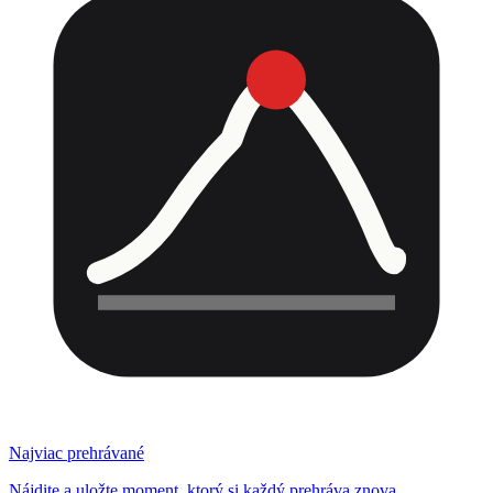
Najviac prehrávané
Nájdite a uložte moment, ktorý si každý prehráva znova