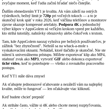
zvyčajne moment, keď ľudia začnú hľadať niečo čistejšie.
Ďalším obmedzením YT1 je kvalita. Ak vám záleží na ostrých
výsledkoch, bežný limit je
720p
pri voľných tokoch — a to je
skutočný krok späť v roku 2026, keď väčšina telefónov a monitorov
zjavne ukazuje kompresné artefakty.
Podpora 4K
a jednoduchý
výber klipov v AppsGolem sú veľkým krokom vpred pre každého,
kto strihá tutoriály, nahrávky obrazovky alebo čokoľvek s textom.
Tam, kde AppsGolem naozaj vyhráva pre bežných používateľov, je
zážitok "bez zbytočností". Nehráš sa na whack-a-mole s
vyskakovacími oknami. Nehádaš, ktoré tlačidlo je skutočné. Nie ste
nútení k univerzálnemu prístupu. Môžete exportovať klip ako MP4,
stiahnuť zvuk ako
MP3
, vytvoriť
GIF
alebo dokonca exportovať
tiché video
, keď to potrebujete — všetko z rovnakého pracovného
postupu.
Keď YT1 stále dáva zmysel
Ak sťahujete jednorazové sťahovanie a nezáleží vám na najlepšej
kvalite, môže to fungovať — len očakávajte viac kliknutí.
Keď budete chcieť prepnúť
Ak striháte často, vážite si 4K alebo chcete menej rozptyľovania,