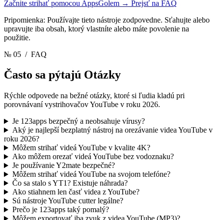
Začnite strihať pomocou AppsGolem
→
Prejsť na FAQ
Pripomienka: Používajte tieto nástroje zodpovedne. Sťahujte alebo
upravujte iba obsah, ktorý vlastníte alebo máte povolenie na
použitie.
№ 05
/ FAQ
Často sa pýtajú
Otázky
Rýchle odpovede na bežné otázky, ktoré si ľudia kladú pri
porovnávaní vystrihovačov YouTube v roku 2026.
Je 123apps bezpečný a neobsahuje vírusy?
Aký je najlepší bezplatný nástroj na orezávanie videa YouTube v
roku 2026?
Môžem strihať videá YouTube v kvalite 4K?
Ako môžem orezať videá YouTube bez vodoznaku?
Je používanie Y2mate bezpečné?
Môžem strihať videá YouTube na svojom telefóne?
Čo sa stalo s YT1? Existuje náhrada?
Ako stiahnem len časť videa z YouTube?
Sú nástroje YouTube cutter legálne?
Prečo je 123apps taký pomalý?
Môžem exportovať iba zvuk z videa YouTube (MP3)?