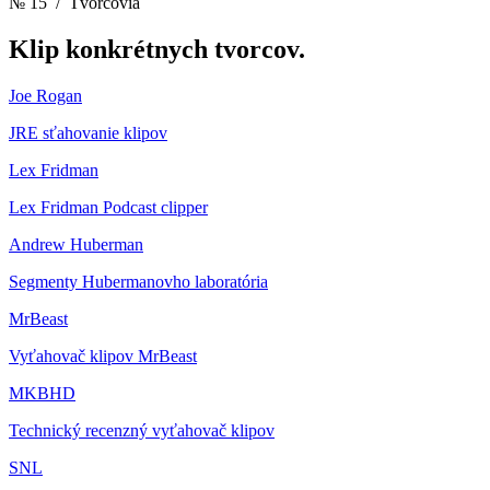
№ 15
/ Tvorcovia
Klip
konkrétnych tvorcov.
Joe Rogan
JRE sťahovanie klipov
Lex Fridman
Lex Fridman Podcast clipper
Andrew Huberman
Segmenty Hubermanovho laboratória
MrBeast
Vyťahovač klipov MrBeast
MKBHD
Technický recenzný vyťahovač klipov
SNL