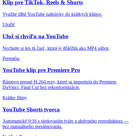
Klip pre TikTok, Reels & Shorts
Využite dlhé YouTube nahrávky do krátkych klipov.
Uložiť
Ulož si chvíľu na YouTube
Nechajte si len tú časť, ktorá je dôležitá ako MP4 súbor.
Premiéra
YouTube klip pre Premiere Pro
Rámovo presné H.264 rezy, ktoré sa importujú do Premiere,
DaVinci, Final Cut bez rekonformizácie.
Krátke filmy
YouTube Shorts tvorca
Automatické 9:16 s sledovaním tváre a aktívneho reproduktora —
bez manuálneho prerámovania.