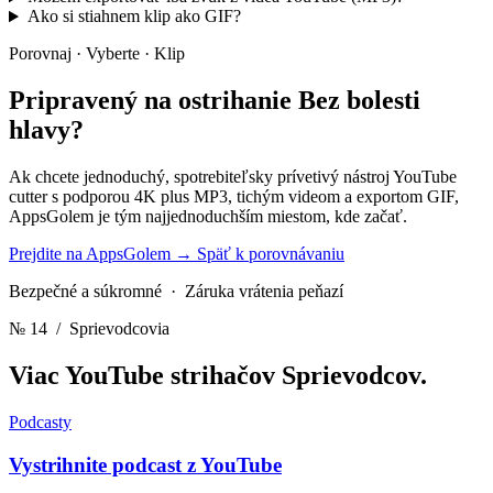
Ako si stiahnem klip ako GIF?
Porovnaj · Vyberte · Klip
Pripravený na ostrihanie
Bez bolesti
hlavy?
Ak chcete jednoduchý, spotrebiteľsky prívetivý nástroj YouTube
cutter s podporou 4K plus MP3, tichým videom a exportom GIF,
AppsGolem je tým najjednoduchším miestom, kde začať.
Prejdite na AppsGolem
→
Späť k porovnávaniu
Bezpečné a súkromné · Záruka vrátenia peňazí
№ 14
/ Sprievodcovia
Viac YouTube strihačov
Sprievodcov.
Podcasty
Vystrihnite podcast z YouTube