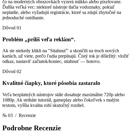
čo na moderných obrazovkách vyzerá mäkko alebo pixelovane.
Ďalšia veľká vec: niektoré nástroje tlačia vodoznaky, pokiaľ
neplatíte, alebo vyžadujú registrácie, ktoré sa zdajú zbytočné na
jednoduché ostrihanie.
Dôvod 01
Problém „príliš veľa reklám“.
Ak ste niekedy klikli na "Stiahnuť" a skončili na troch nových
kartách, už viete, prečo ľudia prepínajú. Čistý tok je dôležitý: vložiť
odkaz, nastaviť začiatok/koniec, stiahnuť — hotovo.
Dôvod 02
Kvalitné čiapky, ktoré pôsobia zastaralo
Veľa bezplatných nástrojov stále dosahuje maximálne 720p alebo
1080p. Ak striháte tutoriál, gameplay alebo čokoľvek s malým
textom, vyššia kvalita robí skutočný rozdiel.
№ 03
/ Recenzie
Podrobne
Recenzie