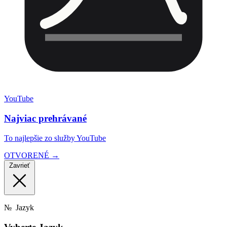
YouTube
Najviac prehrávané
To najlepšie zo služby YouTube
OTVORENÉ →
Zavrieť
№
Jazyk