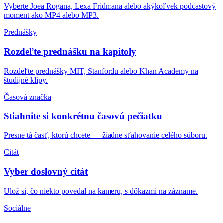
Vyberte Joea Rogana, Lexa Fridmana alebo akýkoľvek podcastový
moment ako MP4 alebo MP3.
Prednášky
Rozdeľte prednášku na kapitoly
Rozdeľte prednášky MIT, Stanfordu alebo Khan Academy na
študijné klipy.
Časová značka
Stiahnite si konkrétnu časovú pečiatku
Presne tá časť, ktorú chcete — žiadne sťahovanie celého súboru.
Citát
Vyber doslovný citát
Ulož si, čo niekto povedal na kameru, s dôkazmi na zázname.
Sociálne