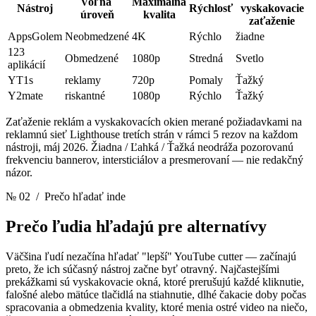
Voľná ​​
Maximálna
Nástroj
Rýchlosť
vyskakovacie
úroveň
kvalita
zaťaženie
AppsGolem
Neobmedzené
4K
Rýchlo
žiadne
123
Obmedzené
1080p
Stredná
Svetlo
aplikácií
YT1s
reklamy
720p
Pomaly
Ťažký
Y2mate
riskantné
1080p
Rýchlo
Ťažký
Zaťaženie reklám a vyskakovacích okien merané požiadavkami na
reklamnú sieť Lighthouse tretích strán v rámci 5 rezov na každom
nástroji, máj 2026. Žiadna / Ľahká / Ťažká neodráža pozorovanú
frekvenciu bannerov, intersticiálov a presmerovaní — nie redakčný
názor.
№ 02
/ Prečo hľadať inde
Prečo ľudia hľadajú
pre alternatívy
Väčšina ľudí nezačína hľadať "lepší" YouTube cutter — začínajú
preto, že ich súčasný nástroj začne byť otravný. Najčastejšími
prekážkami sú vyskakovacie okná, ktoré prerušujú každé kliknutie,
falošné alebo mätúce tlačidlá na stiahnutie, dlhé čakacie doby počas
spracovania a obmedzenia kvality, ktoré menia ostré video na niečo,