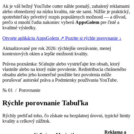
Ak je váš bežný YouTube cutter náhle pomalý, zahalený reklamami
alebo obmedzený na nízku kvalitu, nie ste sami. Nižšie je praktický,
spotrebiteľsky prívetivý rozpis populárnych možností — a dôvod,
prečo si mnohí ľudia nakoniec vyberú
AppsGolem
pre čisté a
kvalitné výsledky.
Otvorte aplikáciu AppsGolem
↗
Pozrite si rýchle porovnanie
↓
Aktualizované pre rok 2026: rýchlejšie orezávanie, menej
kontextových okien a lepšie možnosti kvality.
Právna poznámka: Sťahujte alebo vystrieľajte len obsah, ktorý
vlastníte alebo na ktorý máte povolenie. Redistribucia chráneného
obsahu alebo jeho komerčné použitie bez povolenia môže
porušovať autorské práva a Podmienky používania YouTube.
№ 01
/ Porovnanie
Rýchle porovnanie
Tabuľka
Rýchly prehľad toho, čo získate na bezplatnej úrovni, typické limity
kvality a celkový zážitok.
Reklama a