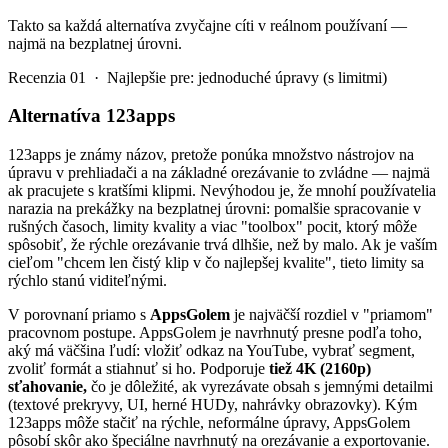
Takto sa každá alternatíva zvyčajne cíti v reálnom používaní —
najmä na bezplatnej úrovni.
Recenzia 01 · Najlepšie pre: jednoduché úpravy (s limitmi)
Alternatíva 123apps
123apps je známy názov, pretože ponúka množstvo nástrojov na
úpravu v prehliadači a na základné orezávanie to zvládne — najmä
ak pracujete s kratšími klipmi. Nevýhodou je, že mnohí používatelia
narazia na prekážky na bezplatnej úrovni: pomalšie spracovanie v
rušných časoch, limity kvality a viac "toolbox" pocit, ktorý môže
spôsobiť, že rýchle orezávanie trvá dlhšie, než by malo. Ak je vaším
cieľom "chcem len čistý klip v čo najlepšej kvalite", tieto limity sa
rýchlo stanú viditeľnými.
V porovnaní priamo s
AppsGolem
je najväčší rozdiel v "priamom"
pracovnom postupe. AppsGolem je navrhnutý presne podľa toho,
aký má väčšina ľudí: vložiť odkaz na YouTube, vybrať segment,
zvoliť formát a stiahnuť si ho. Podporuje
tiež 4K (2160p)
sťahovanie,
čo je dôležité, ak vyrezávate obsah s jemnými detailmi
(textové prekryvy, UI, herné HUDy, nahrávky obrazovky). Kým
123apps môže stačiť na rýchle, neformálne úpravy, AppsGolem
pôsobí skôr ako špeciálne navrhnutý na orezávanie a exportovanie.