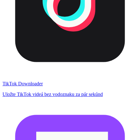
TikTok Downloader
Uložte TikTok videá bez vodoznaku za pár sekúnd