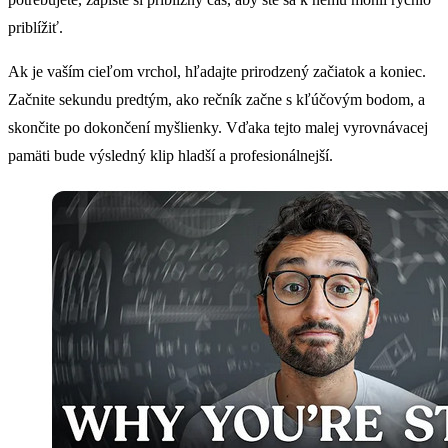
priblížiť.
Ak je vaším cieľom vrchol, hľadajte prirodzený začiatok a koniec.
Začnite sekundu predtým, ako rečník začne s kľúčovým bodom, a
skončite po dokončení myšlienky. Vďaka tejto malej vyrovnávacej
pamäti bude výsledný klip hladší a profesionálnejší.