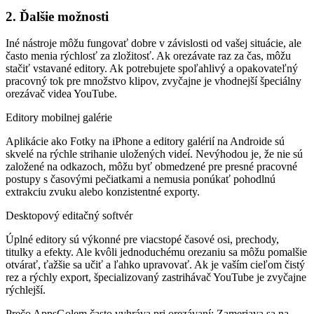
2. Ďalšie možnosti
Iné nástroje môžu fungovať dobre v závislosti od vašej situácie, ale
často menia rýchlosť za zložitosť. Ak orezávate raz za čas, môžu
stačiť vstavané editory. Ak potrebujete spoľahlivý a opakovateľný
pracovný tok pre množstvo klipov, zvyčajne je vhodnejší špeciálny
orezávač videa YouTube.
Editory mobilnej galérie
Aplikácie ako Fotky na iPhone a editory galérií na Androide sú
skvelé na rýchle strihanie uložených videí. Nevýhodou je, že nie sú
založené na odkazoch, môžu byť obmedzené pre presné pracovné
postupy s časovými pečiatkami a nemusia ponúkať pohodlnú
extrakciu zvuku alebo konzistentné exporty.
Desktopový editačný softvér
Úplné editory sú výkonné pre viacstopé časové osi, prechody,
titulky a efekty. Ale kvôli jednoduchému orezaniu sa môžu pomalšie
otvárať, ťažšie sa učiť a ľahko upravovať. Ak je vaším cieľom čistý
rez a rýchly export, špecializovaný zastrihávač YouTube je zvyčajne
rýchlejší.
Prečo AppsGolem často vyhráva pri orezávaní: Zameriava sa na