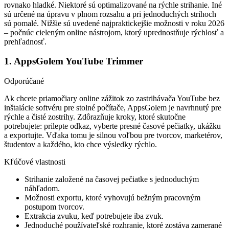
rovnako hladké. Niektoré sú optimalizované na rýchle strihanie. Iné
sú určené na úpravu v plnom rozsahu a pri jednoduchých strihoch
sú pomalé. Nižšie sú uvedené najpraktickejšie možnosti v roku 2026
– počnúc cieleným online nástrojom, ktorý uprednostňuje rýchlosť a
prehľadnosť.
1. AppsGolem YouTube Trimmer
Odporúčané
Ak chcete priamočiary online zážitok zo zastrihávača YouTube bez
inštalácie softvéru pre stolné počítače, AppsGolem je navrhnutý pre
rýchle a čisté zostrihy. Zdôrazňuje kroky, ktoré skutočne
potrebujete: prilepte odkaz, vyberte presné časové pečiatky, ukážku
a exportujte. Vďaka tomu je silnou voľbou pre tvorcov, marketérov,
študentov a každého, kto chce výsledky rýchlo.
Kľúčové vlastnosti
Strihanie založené na časovej pečiatke s jednoduchým
náhľadom.
Možnosti exportu, ktoré vyhovujú bežným pracovným
postupom tvorcov.
Extrakcia zvuku, keď potrebujete iba zvuk.
Jednoduché používateľské rozhranie, ktoré zostáva zamerané