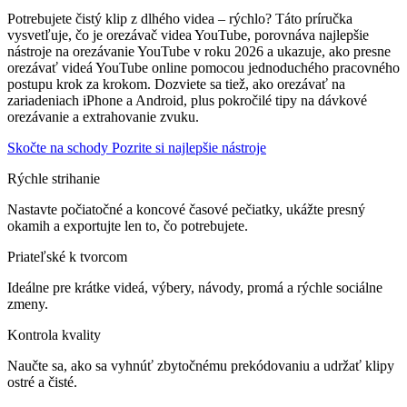
Potrebujete čistý klip z dlhého videa – rýchlo? Táto príručka
vysvetľuje, čo je orezávač videa YouTube, porovnáva najlepšie
nástroje na orezávanie YouTube v roku 2026 a ukazuje, ako presne
orezávať videá YouTube online pomocou jednoduchého pracovného
postupu krok za krokom. Dozviete sa tiež, ako orezávať na
zariadeniach iPhone a Android, plus pokročilé tipy na dávkové
orezávanie a extrahovanie zvuku.
Skočte na schody
Pozrite si najlepšie nástroje
Rýchle strihanie
Nastavte počiatočné a koncové časové pečiatky, ukážte presný
okamih a exportujte len to, čo potrebujete.
Priateľské k tvorcom
Ideálne pre krátke videá, výbery, návody, promá a rýchle sociálne
zmeny.
Kontrola kvality
Naučte sa, ako sa vyhnúť zbytočnému prekódovaniu a udržať klipy
ostré a čisté.