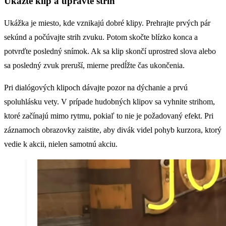
Ukážte klip a upravte strih
Ukážka je miesto, kde vznikajú dobré klipy. Prehrajte prvých pár
sekúnd a počúvajte strih zvuku. Potom skočte blízko konca a
potvrďte posledný snímok. Ak sa klip skončí uprostred slova alebo
sa posledný zvuk preruší, mierne predĺžte čas ukončenia.
Pri dialógových klipoch dávajte pozor na dýchanie a prvú
spoluhlásku vety. V prípade hudobných klipov sa vyhnite strihom,
ktoré začínajú mimo rytmu, pokiaľ to nie je požadovaný efekt. Pri
záznamoch obrazovky zaistite, aby divák videl pohyb kurzora, ktorý
vedie k akcii, nielen samotnú akciu.