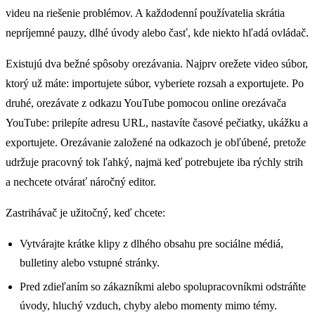
videu na riešenie problémov. A každodenní používatelia skrátia
nepríjemné pauzy, dlhé úvody alebo časť, kde niekto hľadá ovládač.
Existujú dva bežné spôsoby orezávania. Najprv orežete video súbor,
ktorý už máte: importujete súbor, vyberiete rozsah a exportujete. Po
druhé, orezávate z odkazu YouTube pomocou online orezávača
YouTube: prilepíte adresu URL, nastavíte časové pečiatky, ukážku a
exportujete. Orezávanie založené na odkazoch je obľúbené, pretože
udržuje pracovný tok ľahký, najmä keď potrebujete iba rýchly strih
a nechcete otvárať náročný editor.
Zastrihávač je užitočný, keď chcete:
Vytvárajte krátke klipy z dlhého obsahu pre sociálne médiá,
bulletiny alebo vstupné stránky.
Pred zdieľaním so zákazníkmi alebo spolupracovníkmi odstráňte
úvody, hluchý vzduch, chyby alebo momenty mimo témy.