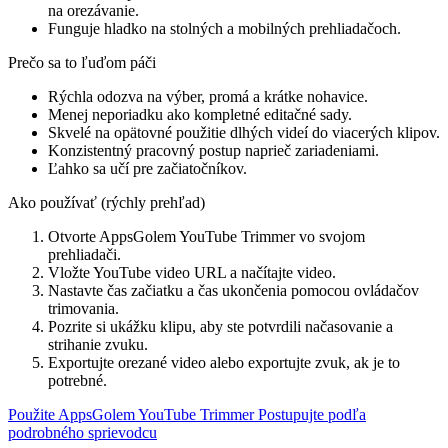
na orezávanie.
Funguje hladko na stolných a mobilných prehliadačoch.
Prečo sa to ľuďom páči
Rýchla odozva na výber, promá a krátke nohavice.
Menej neporiadku ako kompletné editačné sady.
Skvelé na opätovné použitie dlhých videí do viacerých klipov.
Konzistentný pracovný postup naprieč zariadeniami.
Ľahko sa učí pre začiatočníkov.
Ako používať (rýchly prehľad)
Otvorte AppsGolem YouTube Trimmer vo svojom
prehliadači.
Vložte YouTube video URL a načítajte video.
Nastavte čas začiatku a čas ukončenia pomocou ovládačov
trimovania.
Pozrite si ukážku klipu, aby ste potvrdili načasovanie a
strihanie zvuku.
Exportujte orezané video alebo exportujte zvuk, ak je to
potrebné.
Použite AppsGolem YouTube Trimmer
Postupujte podľa
podrobného sprievodcu