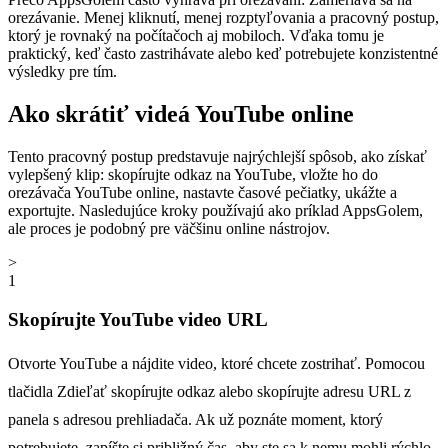
orezávanie. Menej kliknutí, menej rozptyľovania a pracovný postup,
ktorý je rovnaký na počítačoch aj mobiloch. Vďaka tomu je
praktický, keď často zastrihávate alebo keď potrebujete konzistentné
výsledky pre tím.
Ako skrátiť videá YouTube online
Tento pracovný postup predstavuje najrýchlejší spôsob, ako získať
vylepšený klip: skopírujte odkaz na YouTube, vložte ho do
orezávača YouTube online, nastavte časové pečiatky, ukážte a
exportujte. Nasledujúce kroky používajú ako príklad AppsGolem,
ale proces je podobný pre väčšinu online nástrojov.
>
1
Skopírujte YouTube video URL
Otvorte YouTube a nájdite video, ktoré chcete zostrihať. Pomocou
tlačidla Zdieľať skopírujte odkaz alebo skopírujte adresu URL z
panela s adresou prehliadača. Ak už poznáte moment, ktorý
potrebujete, zapíšte si približný čas, aby ste sa k nemu mohli rýchlo