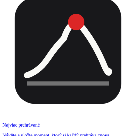
Najviac prehrávané
Nájdite a uložte moment, ktorý si každý prehráva znova