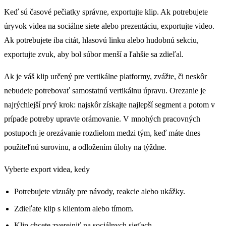
Keď sú časové pečiatky správne, exportujte klip. Ak potrebujete
úryvok videa na sociálne siete alebo prezentáciu, exportujte video.
Ak potrebujete iba citát, hlasovú linku alebo hudobnú sekciu,
exportujte zvuk, aby bol súbor menší a ľahšie sa zdieľal.
Ak je váš klip určený pre vertikálne platformy, zvážte, či neskôr
nebudete potrebovať samostatnú vertikálnu úpravu. Orezanie je
najrýchlejší prvý krok: najskôr získajte najlepší segment a potom v
prípade potreby upravte orámovanie. V mnohých pracovných
postupoch je orezávanie rozdielom medzi tým, keď máte dnes
použiteľnú surovinu, a odložením úlohy na týždne.
Vyberte export videa, kedy
Potrebujete vizuály pre návody, reakcie alebo ukážky.
Zdieľate klip s klientom alebo tímom.
Klip chcete zverejniť na sociálnych sieťach.