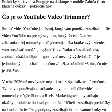
Praktický sprievodca
Funguje na desktope + mobile
Zahŕňa často
kladené otázky + pokročilé tipy
Čo je to YouTube Video Trimmer?
Strihač videa YouTube je nástroj, ktorý vám pomôže zostrihať dlhšie
video YouTube na presný segment, ktorý chcete. Namiesto
zdieľania celej nahrávky, keď potrebujete iba krátke zvýraznenie,
vám orezávač umožňuje vybrať čas začiatku a čas ukončenia,
zobraziť ukážku klipu a exportovať orezaný výsledok. Cieľ je
jednoduchý: ponechať to, na čom záleží, a odstrániť všetko, čo nie
je dôležité.
V roku 2026 už orezávanie nepatrí medzi špecializované zručnosti.
Tvorcovia používajú zostrihanie, aby premenili dlhé videá na
momentky v štýle Shorts a Reels. Marketingové tímy strihajú
ukážky produktov do krátkych reklám. Učitelia zostrihajú prednášky
na krátke lekcie. Tímy podpory zostrihajú iba relevantné kroky vo