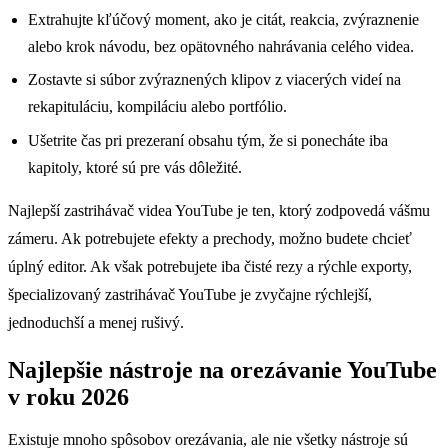
Extrahujte kľúčový moment, ako je citát, reakcia, zvýraznenie
alebo krok návodu, bez opätovného nahrávania celého videa.
Zostavte si súbor zvýraznených klipov z viacerých videí na
rekapituláciu, kompiláciu alebo portfólio.
Ušetrite čas pri prezeraní obsahu tým, že si ponecháte iba
kapitoly, ktoré sú pre vás dôležité.
Najlepší zastrihávač videa YouTube je ten, ktorý zodpovedá vášmu
zámeru. Ak potrebujete efekty a prechody, možno budete chcieť
úplný editor. Ak však potrebujete iba čisté rezy a rýchle exporty,
špecializovaný zastrihávač YouTube je zvyčajne rýchlejší,
jednoduchší a menej rušivý.
Najlepšie nástroje na orezávanie YouTube
v roku 2026
Existuje mnoho spôsobov orezávania, ale nie všetky nástroje sú