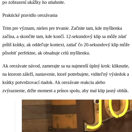
po zobrazení ukážky ho utiahnite.
Praktické pravidlo orezávania
Trim pre význam, nielen pre trvanie. Začnite tam, kde myšlienka
začína, a skončite tam, kde končí. 12-sekundový klip sa môže zdať
príliš krátky, ak oddeľuje kontext, zatiaľ čo 20-sekundový klip môže
pôsobiť perfektne, ak obsahuje celú myšlienku.
Ak orezávate návod, zamerajte sa na najmenší úplný krok: kliknutie,
na ktorom záleží, nastavenie, ktoré potrebujete, viditeľný výsledok a
krátky potvrdzovací riadok. Ak orezávate reakciu alebo
zvýraznenie, držte moment a prínos spolu, aby mal klip jasný oblúk.