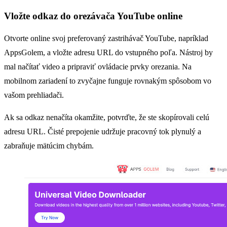
Vložte odkaz do orezávača YouTube online
Otvorte online svoj preferovaný zastrihávač YouTube, napríklad
AppsGolem, a vložte adresu URL do vstupného poľa. Nástroj by
mal načítať video a pripraviť ovládacie prvky orezania. Na
mobilnom zariadení to zvyčajne funguje rovnakým spôsobom vo
vašom prehliadači.
Ak sa odkaz nenačíta okamžite, potvrďte, že ste skopírovali celú
adresu URL. Čisté prepojenie udržuje pracovný tok plynulý a
zabraňuje mätúcim chybám.