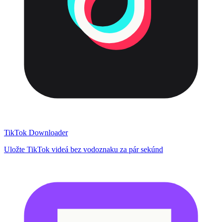
TikTok Downloader
Uložte TikTok videá bez vodoznaku za pár sekúnd