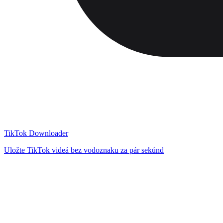
TikTok Downloader
Uložte TikTok videá bez vodoznaku za pár sekúnd