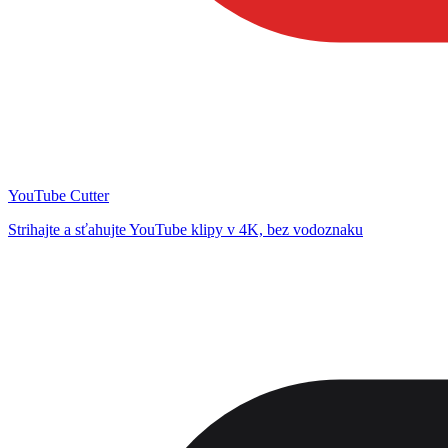
YouTube Cutter
Strihajte a sťahujte YouTube klipy v 4K, bez vodoznaku