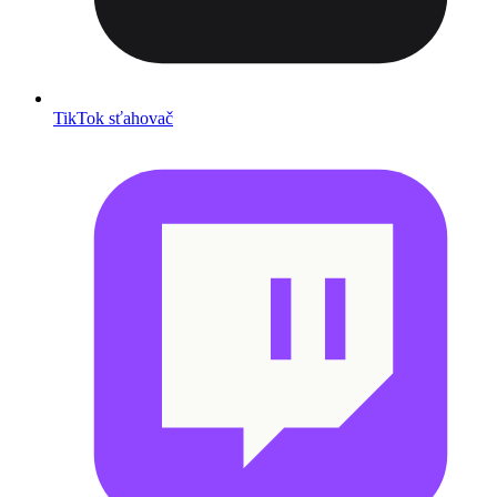
TikTok sťahovač