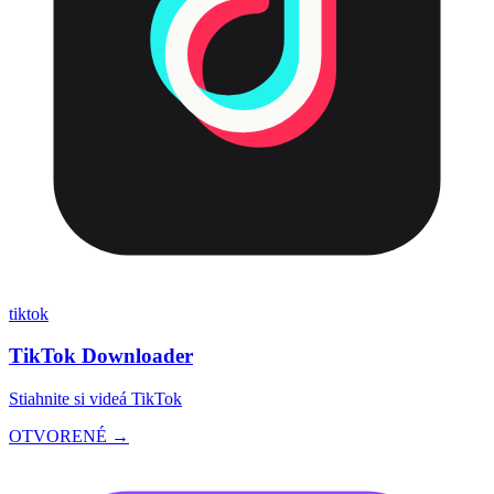
tiktok
TikTok Downloader
Stiahnite si videá TikTok
OTVORENÉ →