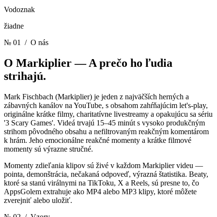
Vodoznak
žiadne
№ 01
/ O nás
O Markiplier —
A prečo ho ľudia
strihajú.
Mark Fischbach (Markiplier) je jeden z najväčších herných a
zábavných kanálov na YouTube, s obsahom zahŕňajúcim let's-play,
originálne krátke filmy, charitatívne livestreamy a opakujúcu sa sériu
'3 Scary Games'. Videá trvajú 15–45 minút s vysoko produkčným
strihom pôvodného obsahu a nefiltrovaným reakčným komentárom
k hrám. Jeho emocionálne reakčné momenty a krátke filmové
momenty sú výrazne stručné.
Momenty zdieľania klipov sú živé v každom Markiplier videu —
pointa, demonštrácia, nečakaná odpoveď, výrazná štatistika. Beaty,
ktoré sa stanú virálnymi na TikToku, X a Reels, sú presne to, čo
AppsGolem extrahuje ako MP4 alebo MP3 klipy, ktoré môžete
zverejniť alebo uložiť.
№ 02
/ Vzory