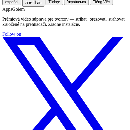
español
Türkçe
Українська
Tiếng Việt
ภาษาไทย
Apps
Golem
Prémiová video súprava pre tvorcov — strihať, orezovať, sťahovať.
Založené na prehliadači. Žiadne inštalácie.
Follow on