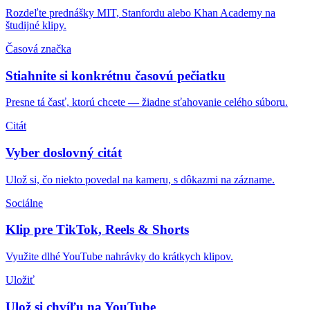
Rozdeľte prednášky MIT, Stanfordu alebo Khan Academy na
študijné klipy.
Časová značka
Stiahnite si konkrétnu časovú pečiatku
Presne tá časť, ktorú chcete — žiadne sťahovanie celého súboru.
Citát
Vyber doslovný citát
Ulož si, čo niekto povedal na kameru, s dôkazmi na zázname.
Sociálne
Klip pre TikTok, Reels & Shorts
Využite dlhé YouTube nahrávky do krátkych klipov.
Uložiť
Ulož si chvíľu na YouTube