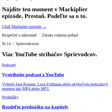
Nájdite ten moment v Markiplier
epizóde.
Prestaň. Podeľte sa o to.
Ukáž Markiplier epizódu
→
Bezpečné a súkromné · Záruka vrátenia peňazí
№ 14
/ Sprievodcovia
Viac YouTube strihačov
Sprievodcov.
Podcasty
Vystrihnite podcast z YouTube
Vyberte Joea Rogana, Lexa Fridmana alebo akýkoľvek podcastový
moment ako MP4 alebo MP3.
Prednášky
Rozdeľte prednášku na kapitoly