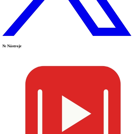
№
Nástroje