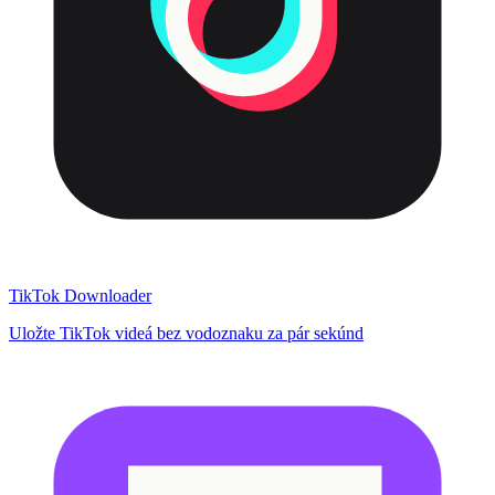
TikTok Downloader
Uložte TikTok videá bez vodoznaku za pár sekúnd