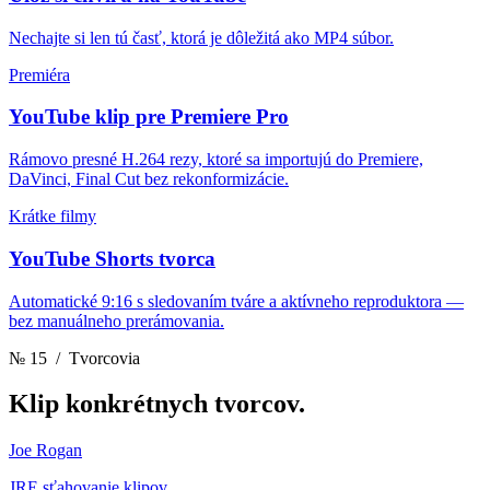
Nechajte si len tú časť, ktorá je dôležitá ako MP4 súbor.
Premiéra
YouTube klip pre Premiere Pro
Rámovo presné H.264 rezy, ktoré sa importujú do Premiere,
DaVinci, Final Cut bez rekonformizácie.
Krátke filmy
YouTube Shorts tvorca
Automatické 9:16 s sledovaním tváre a aktívneho reproduktora —
bez manuálneho prerámovania.
№ 15
/ Tvorcovia
Klip
konkrétnych tvorcov.
Joe Rogan
JRE sťahovanie klipov