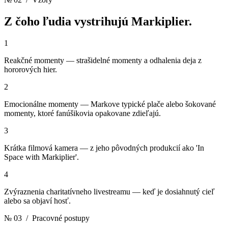
Z čoho ľudia vystrihujú
Markiplier.
1
Reakčné momenty — strašidelné momenty a odhalenia deja z
hororových hier.
2
Emocionálne momenty — Markove typické plače alebo šokované
momenty, ktoré fanúšikovia opakovane zdieľajú.
3
Krátka filmová kamera — z jeho pôvodných produkcií ako 'In
Space with Markiplier'.
4
Zvýraznenia charitatívneho livestreamu — keď je dosiahnutý cieľ
alebo sa objaví hosť.
№ 03
/ Pracovné postupy