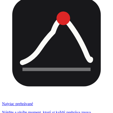
Najviac prehrávané
Nájdite a uložte moment, ktorý si každý prehráva znova