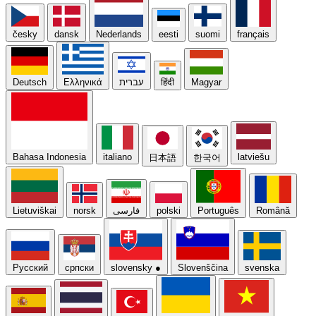
česky
dansk
Nederlands
eesti
suomi
français
Deutsch
Ελληνικά
עברית
हिंदी
Magyar
Bahasa Indonesia
italiano
latviešu
日本語
한국어
Lietuviškai
norsk
فارسی
polski
Português
Română
Русский
српски
slovensky
●
Slovenščina
svenska