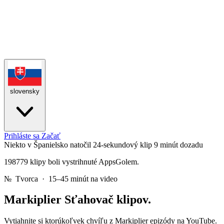
slovensky
Prihláste sa
Začať
Niekto v Španielsko natočil 24-sekundový klip
9 minút dozadu
198779 klipy boli vystrihnuté AppsGolem.
№
Tvorca · 15–45 minút na video
Markiplier
Sťahovač klipov.
Vytiahnite si ktorúkoľvek chvíľu z Markiplier epizódy na YouTube.