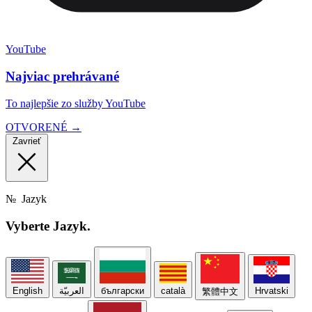
YouTube
Najviac prehrávané
To najlepšie zo služby YouTube
OTVORENÉ →
Zavrieť
№
Jazyk
Vyberte
Jazyk.
English
العربيّة
български
català
Hrvatski
繁體中文