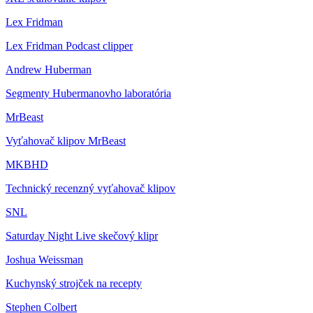
Lex Fridman
Lex Fridman Podcast clipper
Andrew Huberman
Segmenty Hubermanovho laboratória
MrBeast
Vyťahovač klipov MrBeast
MKBHD
Technický recenzný vyťahovač klipov
SNL
Saturday Night Live skečový klipr
Joshua Weissman
Kuchynský strojček na recepty
Stephen Colbert