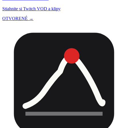
Stiahnite si Twitch VOD a klipy
OTVORENÉ →