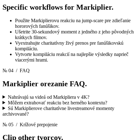
Specific workflows for
Markiplier.
Použite Markiplierovu reakciu na jump-scare pre zdieľanie
hororových fanúšikov.
Ušetrite 30-sekundový moment z jedného z jeho pôvodných
krátkych filmov.
Vyextrahujte charitatívny živý prenos pre fanúšikovskú
kompiláciu.
Vytvorte kompiláciu reakcií na najlepšie výsledky naprieč
viacerými hrami.
№ 04
/ FAQ
Markiplier orezanie
FAQ.
Nahrávajú sa videá od Markipliera v 4K?
Môžem extrahovať reakciu bez herného kontextu?
Sú Markiplierove charitatívne livestreamové momenty
archivované?
№ 05
/ Krížové prepojenie
Clip other
tvorcov.