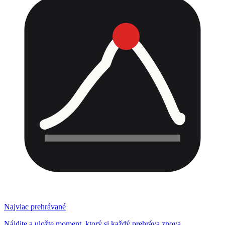
Najviac prehrávané
Nájdite a uložte moment, ktorý si každý prehráva znova