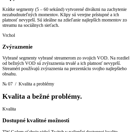
Krátke segmenty (5 – 60 sekúnd) vytvorené divákmi na zachytenie
nezabudnuteľných momentov. Klipy sú verejne prístupné a ich
platnosť nevyprší. Sú ideálne na zdieľanie najlepších momentov zo
streamu na sociálnych sieťach.
Vrchol
Zvýraznenie
Vybrané segmenty vybrané streamerom zo svojich VOD. Na rozdiel
od bežných VOD sú zvýraznenia trvalé a ich platnosť nevyprší.
Streaméri používajú zvýraznenia na prezentáciu svojho najlepšieho
obsahu.
№ 07
/ Kvalita a problémy
Kvalita
a bežné problémy.
Kvalita
Dostupné kvalitné možnosti
TW Golem sťahuje videá Twitch v najlepšej dostupnej kvalite,