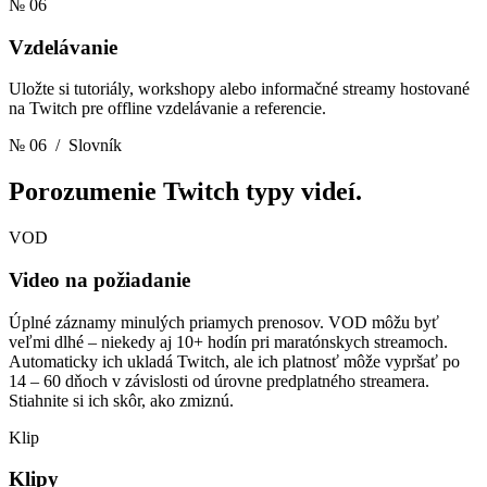
№ 06
Vzdelávanie
Uložte si tutoriály, workshopy alebo informačné streamy hostované
na Twitch pre offline vzdelávanie a referencie.
№ 06
/ Slovník
Porozumenie
Twitch typy videí.
VOD
Video na požiadanie
Úplné záznamy minulých priamych prenosov. VOD môžu byť
veľmi dlhé – niekedy aj 10+ hodín pri maratónskych streamoch.
Automaticky ich ukladá Twitch, ale ich platnosť môže vypršať po
14 – 60 dňoch v závislosti od úrovne predplatného streamera.
Stiahnite si ich skôr, ako zmiznú.
Klip
Klipy