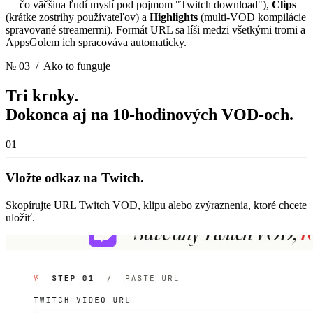
— čo väčšina ľudí myslí pod pojmom "Twitch download"),
Clips
(krátke zostrihy používateľov) a
Highlights
(multi-VOD kompilácie
spravované streamermi). Formát URL sa líši medzi všetkými tromi a
AppsGolem ich spracováva automaticky.
№ 03
/ Ako to funguje
Tri kroky.
Dokonca aj na 10-hodinových VOD-och.
01
Vložte odkaz na Twitch.
Skopírujte URL Twitch VOD, klipu alebo zvýraznenia, ktoré chcete
uložiť.