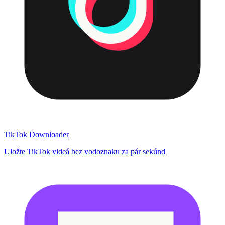
TikTok Downloader
Uložte TikTok videá bez vodoznaku za pár sekúnd