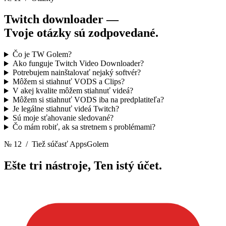
Twitch downloader —
Tvoje otázky sú zodpovedané.
Čo je TW Golem?
Ako funguje Twitch Video Downloader?
Potrebujem nainštalovať nejaký softvér?
Môžem si stiahnuť VODS a Clips?
V akej kvalite môžem stiahnuť videá?
Môžem si stiahnuť VODS iba na predplatiteľa?
Je legálne stiahnuť videá Twitch?
Sú moje sťahovanie sledované?
Čo mám robiť, ak sa stretnem s problémami?
№ 12
/ Tiež súčasť AppsGolem
Ešte tri nástroje,
Ten istý účet.