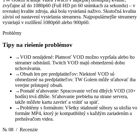
zvyčajne až do 1080p60 (Full HD pri 60 snímkach za sekundu) – v
rovnakej kvalite zdroja, aká bola vysielaná naživo. Skutočná kvalita
závisí od nastavení vysielania streamera. Najpopulárnejšie streamery
vysielajú v rozlíšení 1080p60 alebo 900p60.
Problémy
Tipy na riešenie problémov
→
VOD nenájdené: Platnosť VOD možno vypršala alebo ho
streamer odstránil. Twitch VOD majú obmedzenú dobu
uchovávania.
→
Obsah len pre predplatiteľov: Niektoré VOD sú
obmedzené na predplatiteľov. TW Golem môže sťahovať iba
verejne prístupný obsah.
→
Pomalé sťahovanie: Spracovanie veľmi dlhých VOD (10+
hodín) trvá dlhšie. Sťahovanie prebieha na strane servera,
takže môžete kartu zavrieť a vrátiť sa späť.
→
Problémy s formátom: Všetky stiahnuté súbory sa uložia vo
formáte MP4, ktorý je kompatibilný s každým zariadením a
prehrávačom videa.
№ 08
/ Recenzie