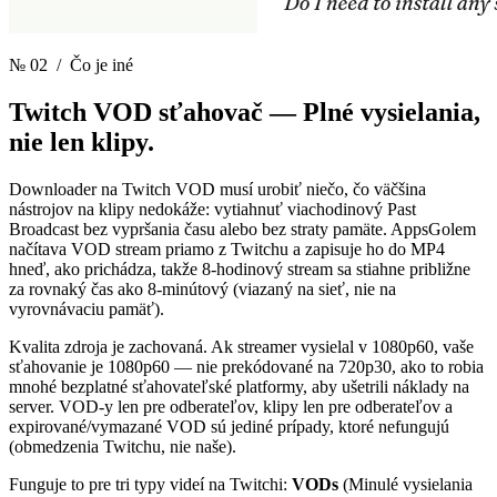
№ 02
/ Čo je iné
Twitch VOD sťahovač —
Plné vysielania,
nie len klipy.
Downloader na Twitch VOD musí urobiť niečo, čo väčšina
nástrojov na klipy nedokáže: vytiahnuť viachodinový Past
Broadcast bez vypršania času alebo bez straty pamäte. AppsGolem
načítava VOD stream priamo z Twitchu a zapisuje ho do MP4
hneď, ako prichádza, takže 8-hodinový stream sa stiahne približne
za rovnaký čas ako 8-minútový (viazaný na sieť, nie na
vyrovnávaciu pamäť).
Kvalita zdroja je zachovaná. Ak streamer vysielal v 1080p60, vaše
sťahovanie je 1080p60 — nie prekódované na 720p30, ako to robia
mnohé bezplatné sťahovateľské platformy, aby ušetrili náklady na
server. VOD-y len pre odberateľov, klipy len pre odberateľov a
expirované/vymazané VOD sú jediné prípady, ktoré nefungujú
(obmedzenia Twitchu, nie naše).
Funguje to pre tri typy videí na Twitchi:
VODs
(Minulé vysielania