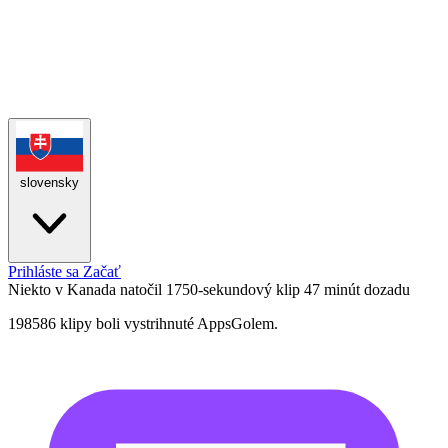
slovensky
Prihláste sa
Začať
Niekto v Kanada natočil 1750-sekundový klip
47 minút dozadu
198586 klipy boli vystrihnuté AppsGolem.