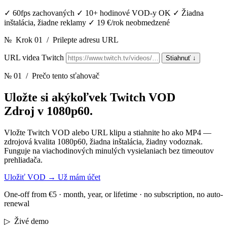
✓
60fps zachovaných
✓
10+ hodinové VOD-y OK
✓
Žiadna
inštalácia, žiadne reklamy
✓
19 €/rok neobmedzené
№
Krok 01
/
Prilepte adresu URL
URL videa Twitch
Stiahnuť
↓
№ 01
/ Prečo tento sťahovač
Uložte si akýkoľvek Twitch VOD
Zdroj v 1080p60.
Vložte Twitch VOD alebo URL klipu a stiahnite ho ako MP4 —
zdrojová kvalita 1080p60, žiadna inštalácia, žiadny vodoznak.
Funguje na viachodinových minulých vysielaniach bez timeoutov
prehliadača.
Uložiť VOD
→
Už mám účet
One-off from €5 · month, year, or lifetime · no subscription, no auto-
renewal
▷
Živé demo