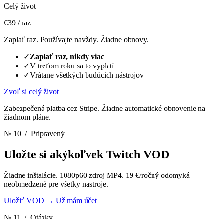
Celý život
€39
/ raz
Zaplať raz. Používajte navždy. Žiadne obnovy.
✓
Zaplať raz, nikdy viac
✓
V treťom roku sa to vyplatí
✓
Vrátane všetkých budúcich nástrojov
Zvoľ si celý život
Zabezpečená platba cez Stripe. Žiadne automatické obnovenie na
žiadnom pláne.
№ 10
/ Pripravený
Uložte si akýkoľvek Twitch VOD
Žiadne inštalácie. 1080p60 zdroj MP4. 19 €/ročný odomyká
neobmedzené pre všetky nástroje.
Uložiť VOD
→
Už mám účet
№ 11
/ Otázky