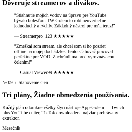
Dôveruje
streamerov a divákov.
"Stiahnutie mojich vodov na úpravu pre YouTube
bývalo bolesťou. TW Golem to robí neuveriteľne
jednoduchý a rýchly. Základný nástroj pre mňa teraz!"
— Streamerpro_123
★★★★★
"Zmeškal som stream, ale chcel som si ho pozrieť
offline na mojej dochádzke. Tento sťahovač pracoval
perfektne pre VOD. Zachránil ma pred vyrovnávacou
čelením!"
— Casual Viewer99
★★★★★
№ 09
/ Stanovenie cien
Tri plány,
Žiadne obmedzenia používania.
Každý plán odomkne všetky štyri nástroje AppsGolem — Twitch
plus YouTube cutter, TikTok downloader a najviac prehrávaný
extraktor.
Mesačník