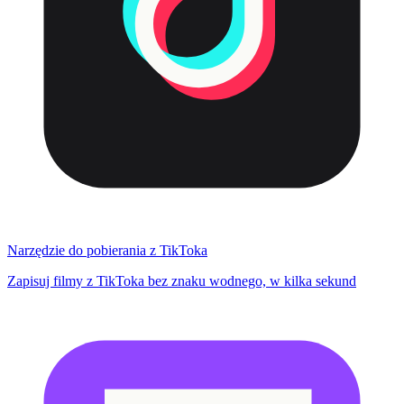
Narzędzie do pobierania z TikToka
Zapisuj filmy z TikToka bez znaku wodnego, w kilka sekund