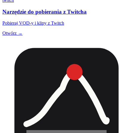
twitch
Narzędzie do pobierania z Twitcha
Pobieraj VOD-y i klipy z Twitch
Otwórz →