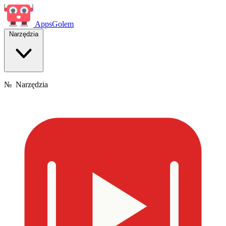
Apps
Golem
Narzędzia
№
Narzędzia