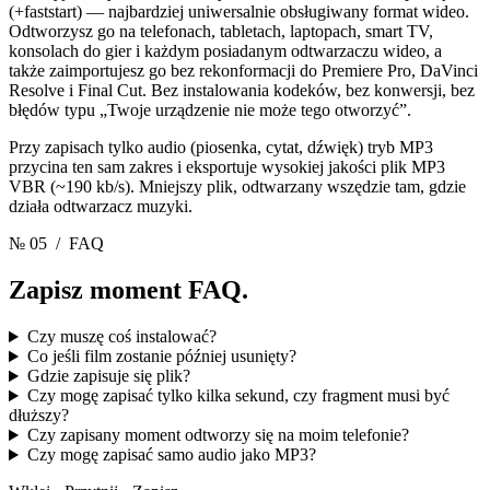
(+faststart) — najbardziej uniwersalnie obsługiwany format wideo.
Odtworzysz go na telefonach, tabletach, laptopach, smart TV,
konsolach do gier i każdym posiadanym odtwarzaczu wideo, a
także zaimportujesz go bez rekonformacji do Premiere Pro, DaVinci
Resolve i Final Cut. Bez instalowania kodeków, bez konwersji, bez
błędów typu „Twoje urządzenie nie może tego otworzyć”.
Przy zapisach tylko audio (piosenka, cytat, dźwięk) tryb MP3
przycina ten sam zakres i eksportuje wysokiej jakości plik MP3
VBR (~190 kb/s). Mniejszy plik, odtwarzany wszędzie tam, gdzie
działa odtwarzacz muzyki.
№ 05
/ FAQ
Zapisz moment
FAQ.
Czy muszę coś instalować?
Co jeśli film zostanie później usunięty?
Gdzie zapisuje się plik?
Czy mogę zapisać tylko kilka sekund, czy fragment musi być
dłuższy?
Czy zapisany moment odtworzy się na moim telefonie?
Czy mogę zapisać samo audio jako MP3?