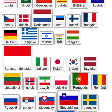
English
العربيّة
български
català
Hrvatski
繁體中文
česky
dansk
Nederlands
eesti
suomi
français
Deutsch
Ελληνικά
עברית
हिंदी
Magyar
Bahasa Indonesia
italiano
latviešu
日本語
한국어
Lietuviškai
norsk
فارسی
polski
●
Português
Română
Русский
српски
slovensky
Slovenščina
svenska