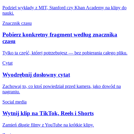
Podziel wykłady z MIT, Stanford czy Khan Academy na klipy do
nauki.
Znacznik czasu
Pobierz konkretny fragment według znacznika
czasu
Tylko ta część, której potrzebujesz — bez pobierania całego pliku.
Cytat
Wyodrębnij dosłowny cytat
Zachowaj to, co ktoś powiedział przed kamerą, jako dowód na
nagraniu.
Social media
Wytnij klip na TikTok, Reels i Shorts
Zamień długie filmy z YouTube na krótkie klipy.