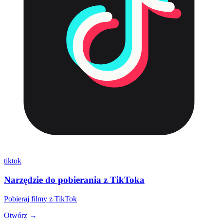
tiktok
Narzędzie do pobierania z TikToka
Pobieraj filmy z TikTok
Otwórz →