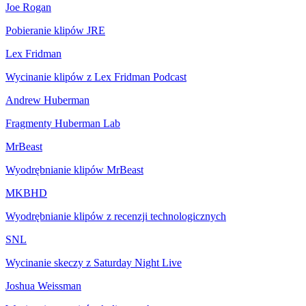
Joe Rogan
Pobieranie klipów JRE
Lex Fridman
Wycinanie klipów z Lex Fridman Podcast
Andrew Huberman
Fragmenty Huberman Lab
MrBeast
Wyodrębnianie klipów MrBeast
MKBHD
Wyodrębnianie klipów z recenzji technologicznych
SNL
Wycinanie skeczy z Saturday Night Live
Joshua Weissman