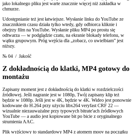
jako lokalnego pliku jest warte znacznie więcej niż zakładka w
chmurze.
Udostępnianie też jest łatwiejsze. Wysłanie linku do YouTube ze
znacznikiem czasu działa tylko wtedy, gdy odbiorca kliknie i
obejrzy film na YouTube. Wysłanie pliku MP4 po prostu się
odtwarza — w podglądzie czatu, na ekranie blokady telefonu, w
wątku grupowym. Próg wejścia dla „zobacz, co uwielbiam” jest
niższy.
№ 04
/ Jakość
Z dokładnością do klatki,
MP4 gotowy do
montażu
Zapisany moment jest z dokładnością do klatki w rozdzielczości
źródłowej. Jeśli nagranie jest w 1080p, Twój zapisany klip też
będzie w 1080p. Jeśli jest w 4K, będzie w 4K. Wideo jest ponownie
kodowane do H.264 przy użyciu libx264 veryfast CRF 22 —
wizualnie niezauważalne przy typowych bitrate'ach źródłowych
YouTube — a audio jest kopiowane bit po bicie z oryginalnego
strumienia AAC.
Plik wyjściowy to standardowy MP4 z atomem moov na początku