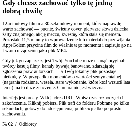
Gdy chcesz zachować tylko
tę jedną
dobrą chwilę
12-minutowy film ma 30-sekundowy moment, który naprawdę
warto zachować — puentę, świetny cover, pierwsze słowa dziecka,
żarty znajomego, akcję meczu, kwestię, która stała się memem.
Pozostałe 11,5 minuty to wprowadzenie lub materiał do przewijania.
AppsGolem przycina film do właśnie tego momentu i zapisuje go na
Twoim urządzeniu jako plik MP4.
Gdy już go zapiszesz, jest Twój. YouTube może usunąć oryginał —
twórcy kasują filmy, kanały bywają banowane, zdarzają się
zgłoszenia praw autorskich — a Twój lokalny plik pozostaje
nietknięty. W przypadku momentów o wartości sentymentalnej
(nagrania rodzinne, wesela, stare wykonanie, które ktoś wrzucił lata
temu) ma to duże znaczenie. Chmura nie jest wieczna.
Interfejs jest prosty. Wklej adres URL. Wpisz czas rozpoczęcia i
zakończenia. Kliknij pobierz. Plik trafi do folderu Pobrane po kilku
sekundach, gotowy do udostępnienia, publikacji albo po prostu
zachowania.
№ 02
/ Odbiorcy