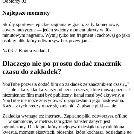
Odbiorcy 03
Najlepsze momenty
Skróty sportowe, epickie zagrania w grach, żarty komediowe,
covery muzyczne — jeden świetny moment ukryty w 30-
minutowym nagraniu. Wytnij tylko ten fragment i zachowaj go jako
osobny plik, który odtworzysz bez przewijania.
№ 03
/ Kontra zakładki
Dlaczego nie po prostu dodać
znacznik
czasu do zakładek?
YouTube pozwala dodać film do zakładek ze znacznikiem czasu „?
t=”, ale taka zakładka zależy od trzech rzeczy, które muszą pozostać
niezmienne: film musi być publiczny, kanał musi być aktywny, a
YouTube nie może zdecydować o zaprzestaniu jego hostowania.
Każda z tych rzeczy może się zmienić. Zapisane pliki — nie.
Zakładka wymaga też internetu. Zapisane pliki odtworzysz offline
— w samolocie, w metrze, tam gdzie transfer danych jest
ograniczony. Dla klipu, który obejrzysz dziesiątki razy (ulubiona
kwestia, moment ekscytacji, piosenka, którą kochasz), posiadanie go