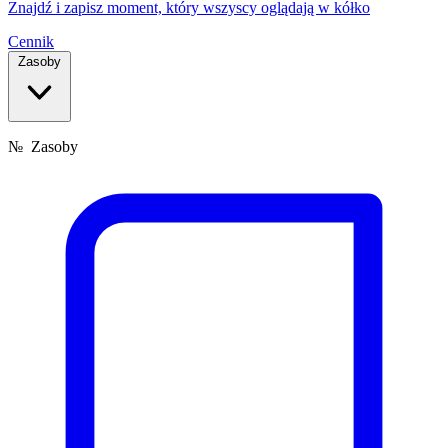
Znajdź i zapisz moment, który wszyscy oglądają w kółko
Cennik
Zasoby
№
Zasoby