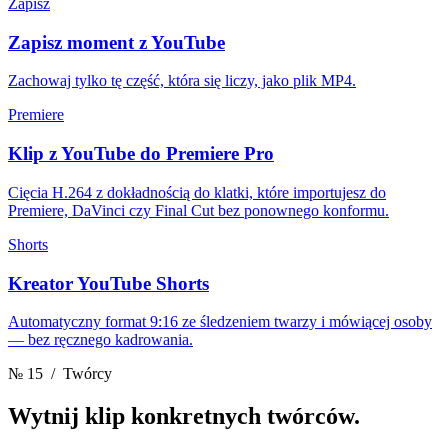
Zapisz
Zapisz moment z YouTube
Zachowaj tylko tę część, która się liczy, jako plik MP4.
Premiere
Klip z YouTube do Premiere Pro
Cięcia H.264 z dokładnością do klatki, które importujesz do
Premiere, DaVinci czy Final Cut bez ponownego konformu.
Shorts
Kreator YouTube Shorts
Automatyczny format 9:16 ze śledzeniem twarzy i mówiącej osoby
— bez ręcznego kadrowania.
№ 15
/ Twórcy
Wytnij klip
konkretnych twórców.