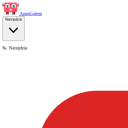
Apps
Golem
Narzędzia
№
Narzędzia