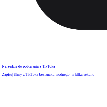
Narzędzie do pobierania z TikToka
Zapisuj filmy z TikToka bez znaku wodnego, w kilka sekund