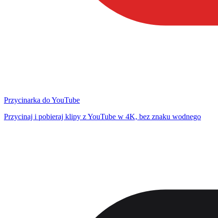
Przycinarka do YouTube
Przycinaj i pobieraj klipy z YouTube w 4K, bez znaku wodnego