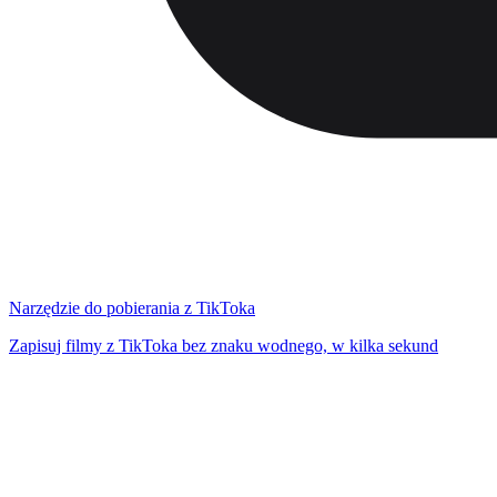
Narzędzie do pobierania z TikToka
Zapisuj filmy z TikToka bez znaku wodnego, w kilka sekund