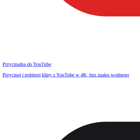
Przycinarka do YouTube
Przycinaj i pobieraj klipy z YouTube w 4K, bez znaku wodnego