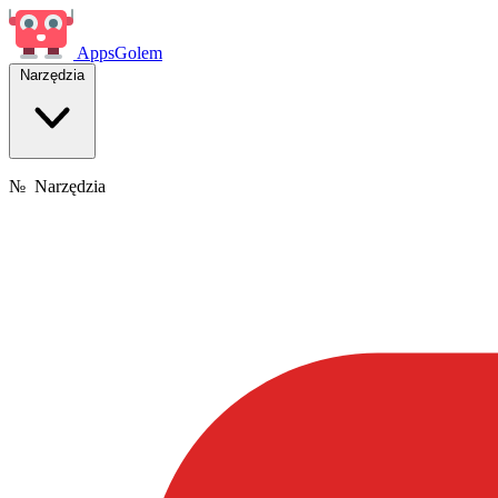
Apps
Golem
Narzędzia
№
Narzędzia