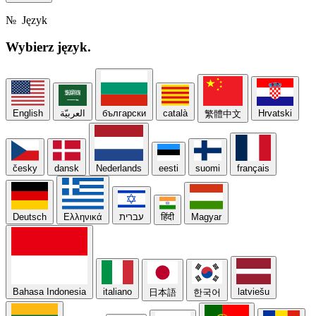
№
Język
Wybierz
język.
English
العربيّة
български
català
Hrvatski
繁體中文
česky
dansk
Nederlands
eesti
suomi
français
Deutsch
Ελληνικά
עברית
हिंदी
Magyar
Bahasa Indonesia
italiano
latviešu
日本語
한국어