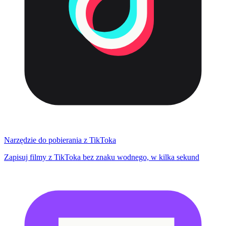
Narzędzie do pobierania z TikToka
Zapisuj filmy z TikToka bez znaku wodnego, w kilka sekund