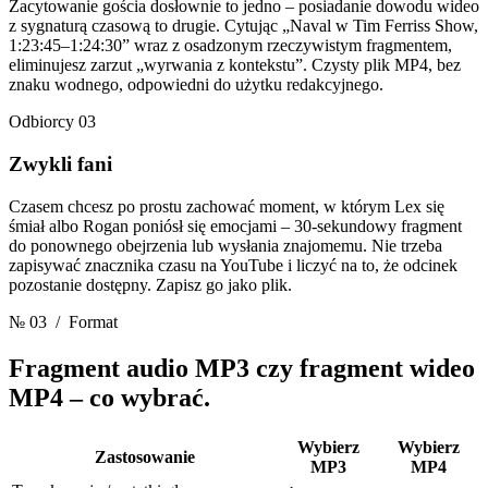
Zacytowanie gościa dosłownie to jedno – posiadanie dowodu wideo
z sygnaturą czasową to drugie. Cytując „Naval w Tim Ferriss Show,
1:23:45–1:24:30” wraz z osadzonym rzeczywistym fragmentem,
eliminujesz zarzut „wyrwania z kontekstu”. Czysty plik MP4, bez
znaku wodnego, odpowiedni do użytku redakcyjnego.
Odbiorcy 03
Zwykli fani
Czasem chcesz po prostu zachować moment, w którym Lex się
śmiał albo Rogan poniósł się emocjami – 30-sekundowy fragment
do ponownego obejrzenia lub wysłania znajomemu. Nie trzeba
zapisywać znacznika czasu na YouTube i liczyć na to, że odcinek
pozostanie dostępny. Zapisz go jako plik.
№ 03
/ Format
Fragment audio MP3 czy fragment wideo
MP4
– co wybrać.
Wybierz
Wybierz
Zastosowanie
MP3
MP4