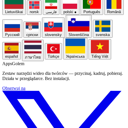
Lietuviškai
norsk
فارسی
polski
●
Português
Română
Русский
српски
slovensky
Slovenščina
svenska
español
Türkçe
Українська
Tiếng Việt
ภาษาไทย
Apps
Golem
Zestaw narzędzi wideo dla twórców — przycinaj, kadruj, pobieraj.
Działa w przeglądarce. Bez instalacji.
Obserwuj na