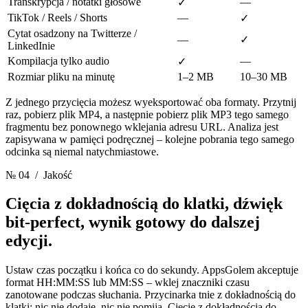
Transkrypcja / notatki głosowe
—
✓
TikTok / Reels / Shorts
—
✓
Cytat osadzony na Twitterze /
—
✓
LinkedInie
Kompilacja tylko audio
—
✓
Rozmiar pliku na minutę
1–2 MB
10–30 MB
Z jednego przycięcia możesz wyeksportować oba formaty. Przytnij
raz, pobierz plik MP4, a następnie pobierz plik MP3 tego samego
fragmentu bez ponownego wklejania adresu URL. Analiza jest
zapisywana w pamięci podręcznej – kolejne pobrania tego samego
odcinka są niemal natychmiastowe.
№ 04
/ Jakość
Cięcia z dokładnością do klatki, dźwięk
bit-perfect,
wynik gotowy do dalszej
edycji.
Ustaw czas początku i końca co do sekundy. AppsGolem akceptuje
format HH:MM:SS lub MM:SS – wklej znaczniki czasu
zanotowane podczas słuchania. Przycinarka tnie z dokładnością do
klatki: nic nie dodaje, nic nie pomija. Cięcie z dokładnością do