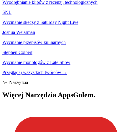
Wyodrębnianie klipów z recenzji technologicznych
SNL
Wycinanie skeczy z Saturday Night Live
Joshua Weissman
Wycinanie przepisów kulinarnych
Stephen Colbert
Wycinanie monologów z Late Show
Przeglądaj wszystkich twórców
→
№
Narzędzia
Więcej
Narzędzia AppsGolem.