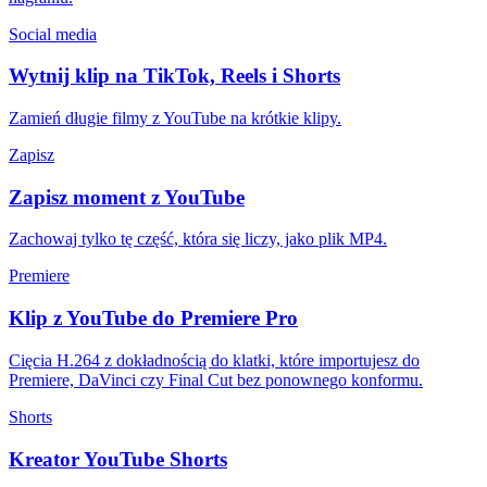
Social media
Wytnij klip na TikTok, Reels i Shorts
Zamień długie filmy z YouTube na krótkie klipy.
Zapisz
Zapisz moment z YouTube
Zachowaj tylko tę część, która się liczy, jako plik MP4.
Premiere
Klip z YouTube do Premiere Pro
Cięcia H.264 z dokładnością do klatki, które importujesz do
Premiere, DaVinci czy Final Cut bez ponownego konformu.
Shorts
Kreator YouTube Shorts