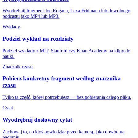
Wyodrębnij fragment Joe Rogana, Lexa Fridmana lub dowolnego
podcastu jako MP4 lub MP3.
Wykłady
Podziel wykład na rozdziały
Podziel wykłady z MIT, Stanford czy Khan Academy na klipy do
nauki.
Znacznik czasu
Pobierz konkretny fragment według znacznika
czasu
Tylko ta część, której potrzebujesz — bez pobierania całego pliku.
Cytat
Wyodrębnij dosłowny cytat
Zachowaj to, co ktoś powiedział przed kamerą, jako dowód na
nagraniu.