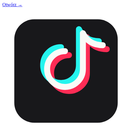
Otwórz →