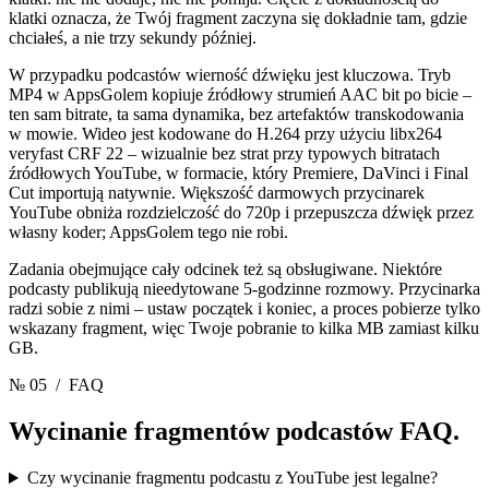
klatki oznacza, że Twój fragment zaczyna się dokładnie tam, gdzie
chciałeś, a nie trzy sekundy później.
W przypadku podcastów wierność dźwięku jest kluczowa. Tryb
MP4 w AppsGolem kopiuje źródłowy strumień AAC bit po bicie –
ten sam bitrate, ta sama dynamika, bez artefaktów transkodowania
w mowie. Wideo jest kodowane do H.264 przy użyciu libx264
veryfast CRF 22 – wizualnie bez strat przy typowych bitratach
źródłowych YouTube, w formacie, który Premiere, DaVinci i Final
Cut importują natywnie. Większość darmowych przycinarek
YouTube obniża rozdzielczość do 720p i przepuszcza dźwięk przez
własny koder; AppsGolem tego nie robi.
Zadania obejmujące cały odcinek też są obsługiwane. Niektóre
podcasty publikują nieedytowane 5-godzinne rozmowy. Przycinarka
radzi sobie z nimi – ustaw początek i koniec, a proces pobierze tylko
wskazany fragment, więc Twoje pobranie to kilka MB zamiast kilku
GB.
№ 05
/ FAQ
Wycinanie fragmentów podcastów
FAQ.
Czy wycinanie fragmentu podcastu z YouTube jest legalne?