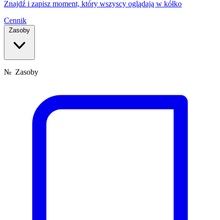
Znajdź i zapisz moment, który wszyscy oglądają w kółko
Cennik
Zasoby
№
Zasoby