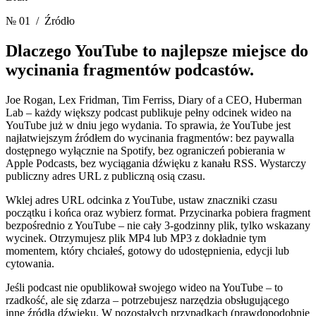
№ 01
/ Źródło
Dlaczego YouTube to najlepsze miejsce
do
wycinania fragmentów podcastów.
Joe Rogan, Lex Fridman, Tim Ferriss, Diary of a CEO, Huberman
Lab – każdy większy podcast publikuje pełny odcinek wideo na
YouTube już w dniu jego wydania. To sprawia, że YouTube jest
najłatwiejszym źródłem do wycinania fragmentów: bez paywalla
dostępnego wyłącznie na Spotify, bez ograniczeń pobierania w
Apple Podcasts, bez wyciągania dźwięku z kanału RSS. Wystarczy
publiczny adres URL z publiczną osią czasu.
Wklej adres URL odcinka z YouTube, ustaw znaczniki czasu
początku i końca oraz wybierz format. Przycinarka pobiera fragment
bezpośrednio z YouTube – nie cały 3-godzinny plik, tylko wskazany
wycinek. Otrzymujesz plik MP4 lub MP3 z dokładnie tym
momentem, który chciałeś, gotowy do udostępnienia, edycji lub
cytowania.
Jeśli podcast nie opublikował swojego wideo na YouTube – to
rzadkość, ale się zdarza – potrzebujesz narzędzia obsługującego
inne źródła dźwięku. W pozostałych przypadkach (prawdopodobnie