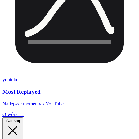
youtube
Most Replayed
Najlepsze momenty z YouTube
Otwórz →
Zamknij