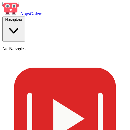
Apps
Golem
Narzędzia
№
Narzędzia