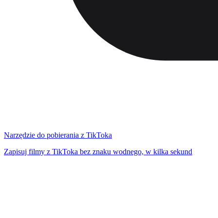
Narzędzie do pobierania z TikToka
Zapisuj filmy z TikToka bez znaku wodnego, w kilka sekund