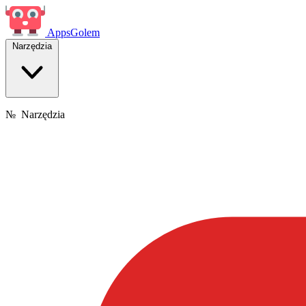
Apps
Golem
Narzędzia
№
Narzędzia