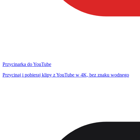
Przycinarka do YouTube
Przycinaj i pobieraj klipy z YouTube w 4K, bez znaku wodnego