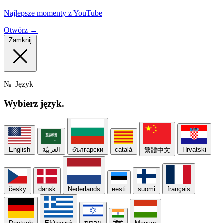
Najlepsze momenty z YouTube
Otwórz →
Zamknij
№
Język
Wybierz
język.
English
العربيّة
български
català
Hrvatski
繁體中文
česky
dansk
Nederlands
eesti
suomi
français
Deutsch
Ελληνικά
עברית
हिंदी
Magyar