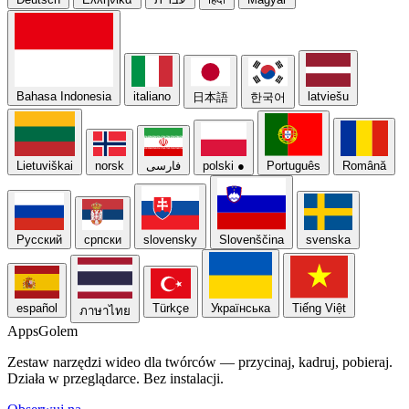
Bahasa Indonesia
italiano
latviešu
日本語
한국어
Lietuviškai
norsk
فارسی
polski
●
Português
Română
Русский
српски
slovensky
Slovenščina
svenska
español
Türkçe
Українська
Tiếng Việt
ภาษาไทย
Apps
Golem
Zestaw narzędzi wideo dla twórców — przycinaj, kadruj, pobieraj.
Działa w przeglądarce. Bez instalacji.