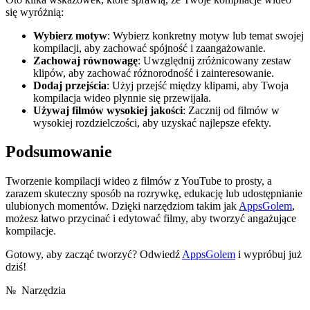
się wyróżnią:
Wybierz motyw
: Wybierz konkretny motyw lub temat swojej
kompilacji, aby zachować spójność i zaangażowanie.
Zachowaj równowagę
: Uwzględnij zróżnicowany zestaw
klipów, aby zachować różnorodność i zainteresowanie.
Dodaj przejścia
: Użyj przejść między klipami, aby Twoja
kompilacja wideo płynnie się przewijała.
Używaj filmów wysokiej jakości
: Zacznij od filmów w
wysokiej rozdzielczości, aby uzyskać najlepsze efekty.
Podsumowanie
Tworzenie kompilacji wideo z filmów z YouTube to prosty, a
zarazem skuteczny sposób na rozrywkę, edukację lub udostępnianie
ulubionych momentów. Dzięki narzędziom takim jak
AppsGolem
,
możesz łatwo przycinać i edytować filmy, aby tworzyć angażujące
kompilacje.
Gotowy, aby zacząć tworzyć? Odwiedź
AppsGolem
i wypróbuj już
dziś!
№
Narzędzia