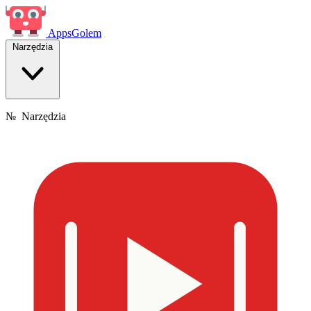
Apps
Golem
Narzędzia
№
Narzędzia