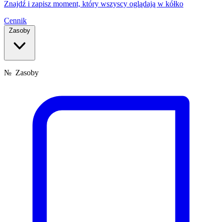
Znajdź i zapisz moment, który wszyscy oglądają w kółko
Cennik
Zasoby
№
Zasoby