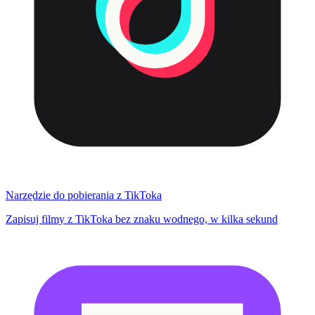
Narzędzie do pobierania z TikToka
Zapisuj filmy z TikToka bez znaku wodnego, w kilka sekund