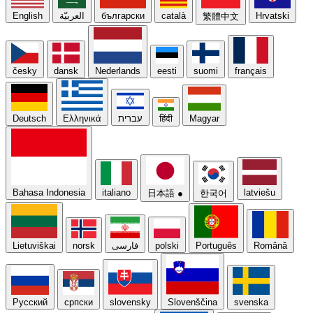
English
العربيّة
български
català
Hrvatski
繁體中文
česky
dansk
Nederlands
eesti
suomi
français
Deutsch
Ελληνικά
עברית
हिंदी
Magyar
Bahasa Indonesia
italiano
latviešu
日本語
●
한국어
Lietuviškai
norsk
فارسی
polski
Português
Română
Русский
српски
slovensky
Slovenščina
svenska