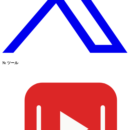
№
ツール