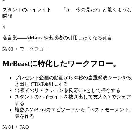
スタントのハイライト——「え、今の見た?」と驚くような
瞬間
4
名言集——MrBeastや出演者の引用したくなる発言
№ 03
/ ワークフロー
MrBeast
に特化したワークフロー。
プレゼント企画の動画から30秒の当選発表シーンを抜
き出してTikTok用にする
出演者のリアクションを反応GIFとして保存する
スタントのハイライトを抜き出して友人とXでシェア
する
複数のMrBeastのエピソードから「ベストモーメント」
集を作る
№ 04
/ FAQ