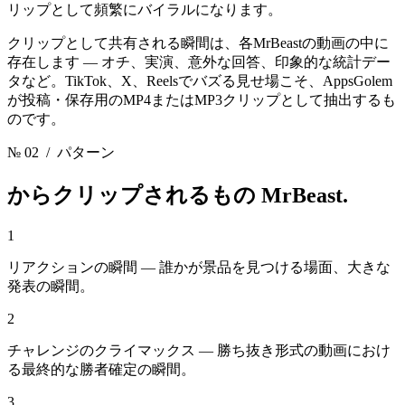
リップとして頻繁にバイラルになります。
クリップとして共有される瞬間は、各MrBeastの動画の中に
存在します — オチ、実演、意外な回答、印象的な統計デー
タなど。TikTok、X、Reelsでバズる見せ場こそ、AppsGolem
が投稿・保存用のMP4またはMP3クリップとして抽出するも
のです。
№ 02
/ パターン
からクリップされるもの
MrBeast.
1
リアクションの瞬間 — 誰かが景品を見つける場面、大きな
発表の瞬間。
2
チャレンジのクライマックス — 勝ち抜き形式の動画におけ
る最終的な勝者確定の瞬間。
3