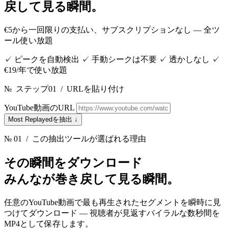
戻して見る瞬間。
€5から一回限りの支払い、サブスクリプションなし — 全ツ
ール使い放題
✓
ピークを自動検出
✓
手動シークは不要
✓
透かしなし
✓
€19/年で使い放題
№
ステップ01
/
URLを貼り付け
YouTube動画のURL
Most Replayedを抽出
↓
№ 01
/ この抽出ツールが選ばれる理由
その瞬間をダウンロード
みんなが巻き戻して見る瞬間。
任意のYouTube動画で最も再生されたセグメントを瞬時に見
つけてダウンロード — 視聴者が見返すバイラルな数秒間を
MP4として保存します。