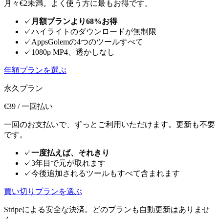
月々€2未満。よく使う方に最もお得です。
✓
月額プランより68%お得
✓
ハイライトのダウンロードが無制限
✓
AppsGolemの4つのツールすべて
✓
1080p MP4、透かしなし
年額プランを選ぶ
永久プラン
€39
/ 一回払い
一回のお支払いで、ずっとご利用いただけます。更新も不要
です。
✓
一度払えば、それきり
✓
3年目で元が取れます
✓
今後追加されるツールもすべて含まれます
買い切りプランを選ぶ
Stripeによる安全な決済。どのプランも自動更新はありませ