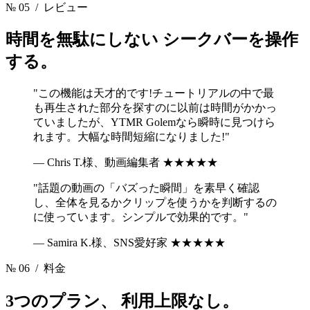
№ 05
/ レビュー
時間を無駄にしない
シークバーを操作
する。
"この機能は天才的です!チュートリアルの中で最
も再生された部分を探すのに以前は時間がかかっ
ていましたが、YTMR Golemなら瞬時に見つけら
れます。大幅な時間短縮になりました!"
— Chris T.様、動画編集者
★★★★★
"話題の動画の「バズった瞬間」を素早く確認
し、全体を見るかクリップを使うかを判断するの
に使っています。シンプルで効果的です。"
— Samira K.様、SNS愛好家
★★★★★
№ 06
/ 料金
3つのプラン、
利用上限なし。