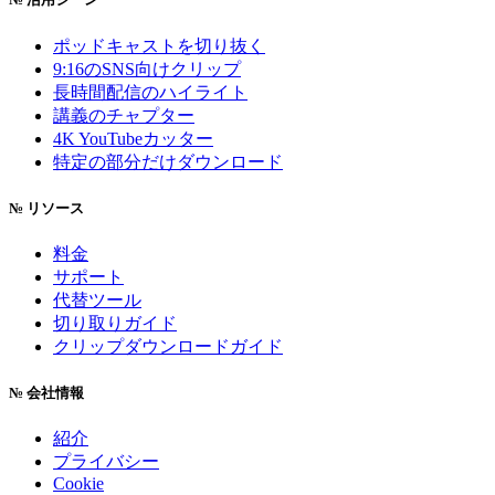
ポッドキャストを切り抜く
9:16のSNS向けクリップ
長時間配信のハイライト
講義のチャプター
4K YouTubeカッター
特定の部分だけダウンロード
№
リソース
料金
サポート
代替ツール
切り取りガイド
クリップダウンロードガイド
№
会社情報
紹介
プライバシー
Cookie