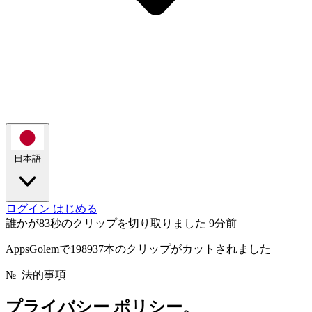
日本語
ログイン
はじめる
誰かが83秒のクリップを切り取りました
9分前
AppsGolemで198937本のクリップがカットされました
№
法的事項
プライバシー
ポリシー。