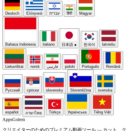
Deutsch
Ελληνικά
עברית
हिंदी
Magyar
Bahasa Indonesia
italiano
latviešu
日本語
●
한국어
Lietuviškai
norsk
فارسی
polski
Português
Română
Русский
српски
slovensky
Slovenščina
svenska
español
Türkçe
Українська
Tiếng Việt
ภาษาไทย
Apps
Golem
クリエイターのためのプレミアム動画ツール — カット、ク