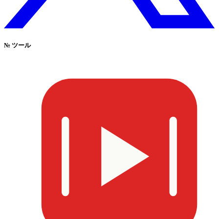
№
ツール