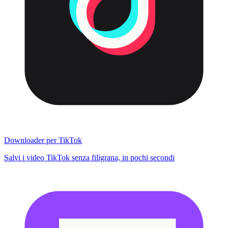
Downloader per TikTok
Salvi i video TikTok senza filigrana, in pochi secondi