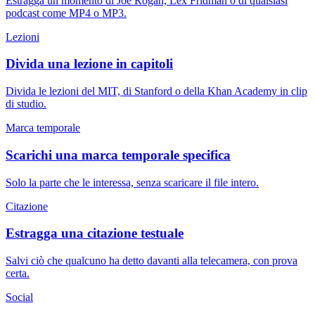
Estragga un momento di Joe Rogan, Lex Fridman o di qualsiasi
podcast come MP4 o MP3.
Lezioni
Divida una lezione in capitoli
Divida le lezioni del MIT, di Stanford o della Khan Academy in clip
di studio.
Marca temporale
Scarichi una marca temporale specifica
Solo la parte che le interessa, senza scaricare il file intero.
Citazione
Estragga una citazione testuale
Salvi ciò che qualcuno ha detto davanti alla telecamera, con prova
certa.
Social