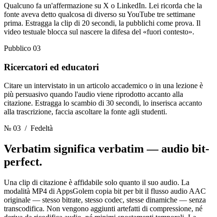
Qualcuno fa un'affermazione su X o LinkedIn. Lei ricorda che la
fonte aveva detto qualcosa di diverso su YouTube tre settimane
prima. Estragga la clip di 20 secondi, la pubblichi come prova. Il
video testuale blocca sul nascere la difesa del «fuori contesto».
Pubblico 03
Ricercatori ed educatori
Citare un intervistato in un articolo accademico o in una lezione è
più persuasivo quando l'audio viene riprodotto accanto alla
citazione. Estragga lo scambio di 30 secondi, lo inserisca accanto
alla trascrizione, faccia ascoltare la fonte agli studenti.
№ 03
/ Fedeltà
Verbatim significa verbatim
— audio bit-
perfect.
Una clip di citazione è affidabile solo quanto il suo audio. La
modalità MP4 di AppsGolem copia bit per bit il flusso audio AAC
originale — stesso bitrate, stesso codec, stesse dinamiche — senza
transcodifica. Non vengono aggiunti artefatti di compressione, né