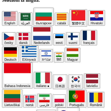
Selezioni la
lingua.
English
العربيّة
български
català
Hrvatski
繁體中文
česky
dansk
Nederlands
eesti
suomi
français
Deutsch
Ελληνικά
עברית
हिंदी
Magyar
Bahasa Indonesia
italiano
●
latviešu
日本語
한국어
Lietuviškai
norsk
فارسی
polski
Português
Română