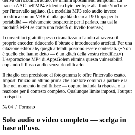
deriva da ricodifica audio, né minimi spostamenti temporali. La
traccia AAC nell'MP4 è identica byte per byte alla fonte YouTube
per l'intervallo tagliato. (La modalità MP3 solo audio invece
ricodifica con un VBR di alta qualità di circa 190 kbps per la
portabilità — visivamente trasparente per il parlato, ma usi la
modalità MP4 se conta una fedeltà di livello forense.)
I convertitori gratuiti spesso ricanalizzano l'audio attraverso il
proprio encoder, riducendo il bitrate e introducendo artefatti. Per una
citazione editoriale, quegli artefatti possono essere contestati. («Non
è quello che hanno detto — è un glitch della vostra ricodifica.»)
L'esportazione MP4 di AppsGolem elimina questa vulnerabilità
copiando il flusso audio senza ricodificarlo.
Il ritaglio con precisione al fotogramma le offre l'intervallo esatto.
Imposti l'inizio un attimo prima che l'oratore cominci a parlare e la
fine nel momento in cui finisce — oppure includa la risposta o la
reazione per il contesto completo. Qualunque limite imposti, l'output
lo rispetta.
№ 04
/ Formato
Solo audio o video completo
— scelga in
base all'uso.