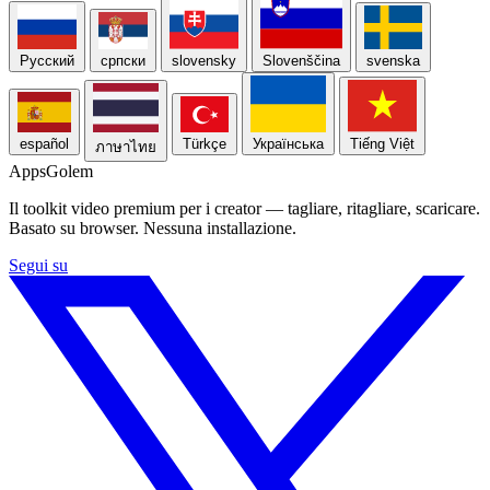
Русский
српски
slovensky
Slovenščina
svenska
español
Türkçe
Українська
Tiếng Việt
ภาษาไทย
Apps
Golem
Il toolkit video premium per i creator — tagliare, ritagliare, scaricare.
Basato su browser. Nessuna installazione.
Segui su