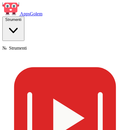
Apps
Golem
Strumenti
№
Strumenti