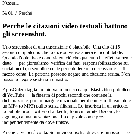
Nessuna
№ 01
/ Perché
Perché le citazioni video testuali
battono
gli screenshot.
Uno screenshot di una trascrizione è plausibile. Una clip di 15
secondi di qualcuno che lo dice su videocamera è inconfutabile.
Quando l'obiettivo è condividere ciò che qualcuno ha effettivamente
detto — per giornalismo, verifica dei fatti, responsabilizzazione sui
social media, o semplicemente per chiudere una discussione — il
mezzo conta. Le persone possono negare una citazione scritta. Non
possono negare se stesse su nastro.
AppsGolem taglia un intervallo preciso da qualsiasi video pubblico
di YouTube — la finestra di pochi secondi che contiene la
dichiarazione, più un margine opzionale per il contesto. Il risultato è
un MP4 (o MP3) pulito senza filigrana. Lo inserisca in un articolo,
lo pubblichi su Twitter o LinkedIn, lo invii tramite Discord, lo
aggiunga a una presentazione. La clip vale come prova
indipendentemente da dove finisce.
Anche la velocità conta. Se un video rischia di essere rimosso — le