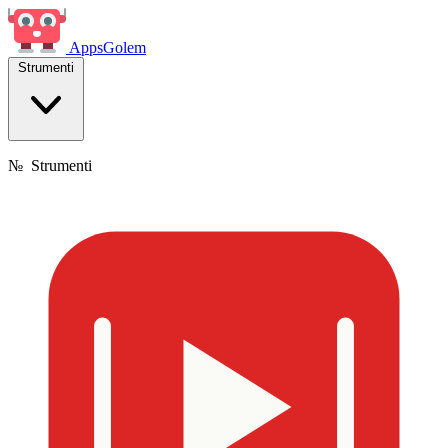
Apps
Golem
Strumenti
№
Strumenti