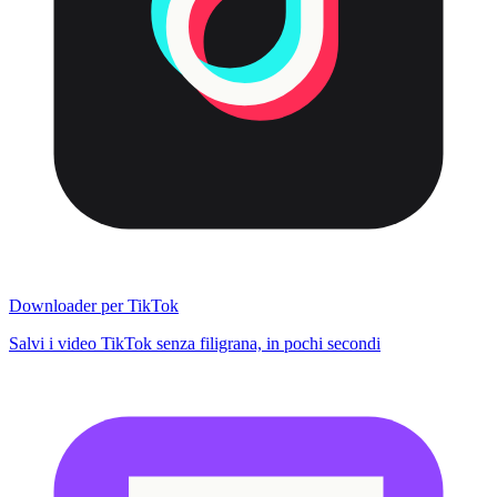
Downloader per TikTok
Salvi i video TikTok senza filigrana, in pochi secondi