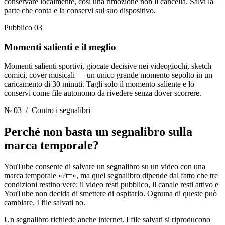
conservare localmente, così una rimozione non li cancella. Salvi la
parte che conta e la conservi sul suo dispositivo.
Pubblico 03
Momenti salienti e il meglio
Momenti salienti sportivi, giocate decisive nei videogiochi, sketch
comici, cover musicali — un unico grande momento sepolto in un
caricamento di 30 minuti. Tagli solo il momento saliente e lo
conservi come file autonomo da rivedere senza dover scorrere.
№ 03
/ Contro i segnalibri
Perché non basta un segnalibro
sulla
marca temporale?
YouTube consente di salvare un segnalibro su un video con una
marca temporale «?t=», ma quel segnalibro dipende dal fatto che tre
condizioni restino vere: il video resti pubblico, il canale resti attivo e
YouTube non decida di smettere di ospitarlo. Ognuna di queste può
cambiare. I file salvati no.
Un segnalibro richiede anche internet. I file salvati si riproducono