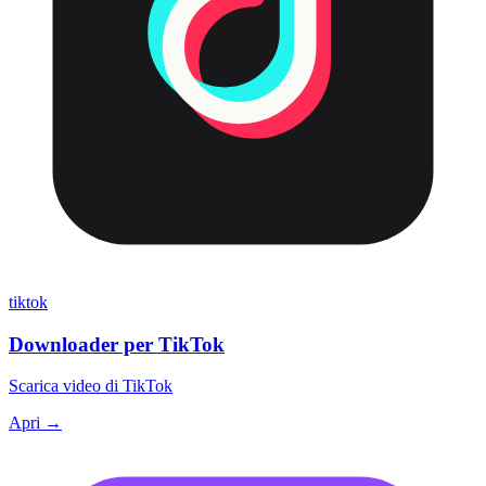
tiktok
Downloader per TikTok
Scarica video di TikTok
Apri →