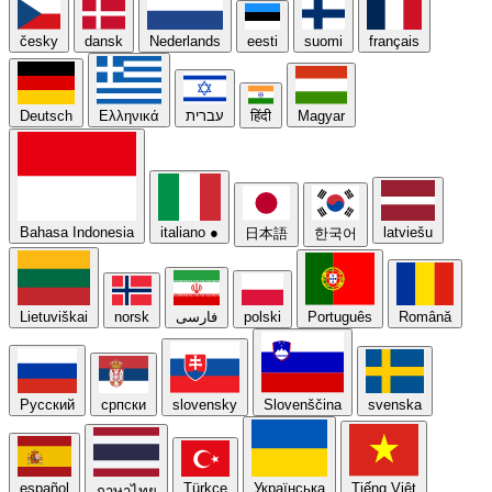
česky
dansk
Nederlands
eesti
suomi
français
Deutsch
Ελληνικά
עברית
हिंदी
Magyar
Bahasa Indonesia
italiano
●
latviešu
日本語
한국어
Lietuviškai
norsk
فارسی
polski
Português
Română
Русский
српски
slovensky
Slovenščina
svenska
español
Türkçe
Українська
Tiếng Việt
ภาษาไทย