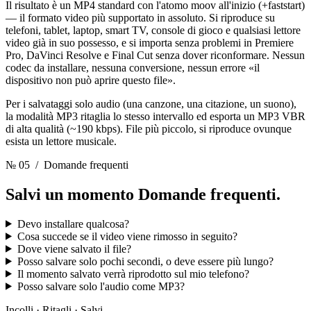
Il risultato è un MP4 standard con l'atomo moov all'inizio (+faststart)
— il formato video più supportato in assoluto. Si riproduce su
telefoni, tablet, laptop, smart TV, console di gioco e qualsiasi lettore
video già in suo possesso, e si importa senza problemi in Premiere
Pro, DaVinci Resolve e Final Cut senza dover riconformare. Nessun
codec da installare, nessuna conversione, nessun errore «il
dispositivo non può aprire questo file».
Per i salvataggi solo audio (una canzone, una citazione, un suono),
la modalità MP3 ritaglia lo stesso intervallo ed esporta un MP3 VBR
di alta qualità (~190 kbps). File più piccolo, si riproduce ovunque
esista un lettore musicale.
№ 05
/ Domande frequenti
Salvi un momento
Domande frequenti.
Devo installare qualcosa?
Cosa succede se il video viene rimosso in seguito?
Dove viene salvato il file?
Posso salvare solo pochi secondi, o deve essere più lungo?
Il momento salvato verrà riprodotto sul mio telefono?
Posso salvare solo l'audio come MP3?
Incolli · Ritagli · Salvi