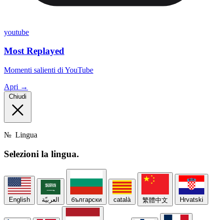
youtube
Most Replayed
Momenti salienti di YouTube
Apri →
Chiudi
№
Lingua
Selezioni la
lingua.
English
العربيّة
български
català
Hrvatski
繁體中文