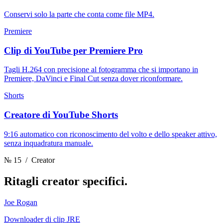
Conservi solo la parte che conta come file MP4.
Premiere
Clip di YouTube per Premiere Pro
Tagli H.264 con precisione al fotogramma che si importano in
Premiere, DaVinci e Final Cut senza dover riconformare.
Shorts
Creatore di YouTube Shorts
9:16 automatico con riconoscimento del volto e dello speaker attivo,
senza inquadratura manuale.
№ 15
/ Creator
Ritagli
creator specifici.
Joe Rogan
Downloader di clip JRE