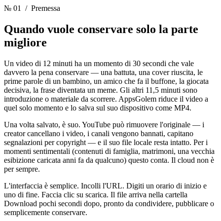
№ 01
/ Premessa
Quando vuole conservare
solo la parte
migliore
Un video di 12 minuti ha un momento di 30 secondi che vale
davvero la pena conservare — una battuta, una cover riuscita, le
prime parole di un bambino, un amico che fa il buffone, la giocata
decisiva, la frase diventata un meme. Gli altri 11,5 minuti sono
introduzione o materiale da scorrere. AppsGolem riduce il video a
quel solo momento e lo salva sul suo dispositivo come MP4.
Una volta salvato, è suo. YouTube può rimuovere l'originale — i
creator cancellano i video, i canali vengono bannati, capitano
segnalazioni per copyright — e il suo file locale resta intatto. Per i
momenti sentimentali (contenuti di famiglia, matrimoni, una vecchia
esibizione caricata anni fa da qualcuno) questo conta. Il cloud non è
per sempre.
L'interfaccia è semplice. Incolli l'URL. Digiti un orario di inizio e
uno di fine. Faccia clic su scarica. Il file arriva nella cartella
Download pochi secondi dopo, pronto da condividere, pubblicare o
semplicemente conservare.