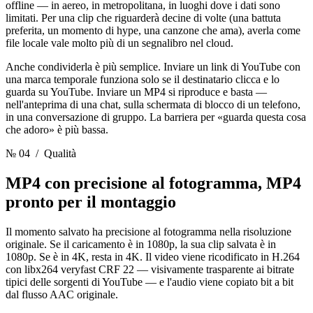
offline — in aereo, in metropolitana, in luoghi dove i dati sono
limitati. Per una clip che riguarderà decine di volte (una battuta
preferita, un momento di hype, una canzone che ama), averla come
file locale vale molto più di un segnalibro nel cloud.
Anche condividerla è più semplice. Inviare un link di YouTube con
una marca temporale funziona solo se il destinatario clicca e lo
guarda su YouTube. Inviare un MP4 si riproduce e basta —
nell'anteprima di una chat, sulla schermata di blocco di un telefono,
in una conversazione di gruppo. La barriera per «guarda questa cosa
che adoro» è più bassa.
№ 04
/ Qualità
MP4 con precisione al fotogramma,
MP4
pronto per il montaggio
Il momento salvato ha precisione al fotogramma nella risoluzione
originale. Se il caricamento è in 1080p, la sua clip salvata è in
1080p. Se è in 4K, resta in 4K. Il video viene ricodificato in H.264
con libx264 veryfast CRF 22 — visivamente trasparente ai bitrate
tipici delle sorgenti di YouTube — e l'audio viene copiato bit a bit
dal flusso AAC originale.