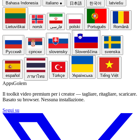
Bahasa Indonesia
italiano
●
latviešu
日本語
한국어
Lietuviškai
norsk
فارسی
polski
Português
Română
Русский
српски
slovensky
Slovenščina
svenska
español
Türkçe
Українська
Tiếng Việt
ภาษาไทย
Apps
Golem
Il toolkit video premium per i creator — tagliare, ritagliare, scaricare.
Basato su browser. Nessuna installazione.
Segui su