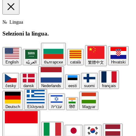
№
Lingua
Selezioni la
lingua.
English
العربيّة
български
català
Hrvatski
繁體中文
česky
dansk
Nederlands
eesti
suomi
français
Deutsch
Ελληνικά
עברית
हिंदी
Magyar