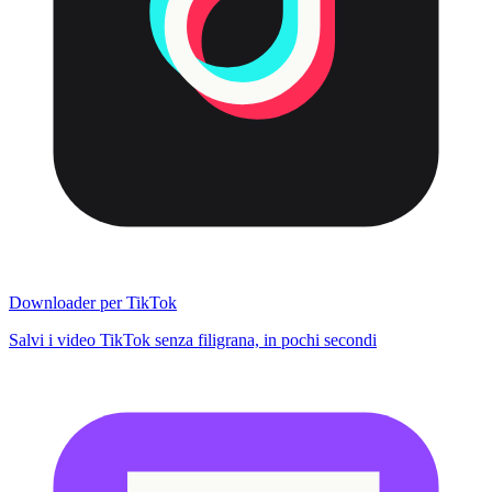
Downloader per TikTok
Salvi i video TikTok senza filigrana, in pochi secondi