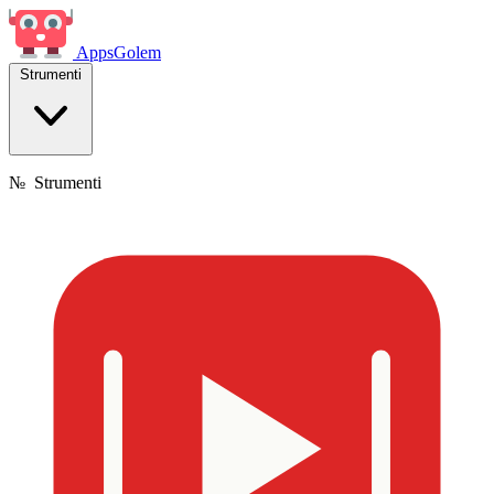
Apps
Golem
Strumenti
№
Strumenti