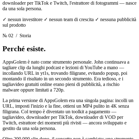
downloader per TikTok e Twitch, l'estrattore di fotogrammi — nasce
da una sola persona.
✓ nessun investitore ✓ nessun team di crescita ✓ nessuna pubblicità
sul prodotto
№ 02
/ Storia
Perché esiste.
AppsGolem è nato come strumento personale. John continuava a
tagliare clip da lunghi podcast e lezioni di YouTube a mano —
incollando URL in yt1s, trovando filigrane, evitando popup, poi
montando il risultato in un secondo strumento. Era tedioso, e i
tagliavideo gratuiti online erano pieni di pubblicità, a rischio
malware oppure limitati a 720p.
La prima versione di AppsGolem era una singola pagina: incolli un
URL, imposti l'inizio e la fine, ottieni un MP4 pulito in 4K senza
filigrana. Col tempo è diventato un toolkit a pagamento —
tagliavideo, downloader per TikTok, downloader di VOD per
Twitch, estrattore dei momenti più rivisti — ancora sviluppato e
gestito da una sola persona.
Oltre 200.000 clip dopo, il concetto non è cambiato: uno strumento