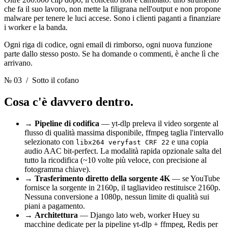
che fa il suo lavoro, non mette la filigrana nell'output e non propone
malware per tenere le luci accese. Sono i clienti paganti a finanziare
i worker e la banda.
Ogni riga di codice, ogni email di rimborso, ogni nuova funzione
parte dallo stesso posto. Se ha domande o commenti, è anche lì che
arrivano.
№ 03
/ Sotto il cofano
Cosa c'è davvero dentro.
→
Pipeline di codifica
— yt-dlp preleva il video sorgente al
flusso di qualità massima disponibile, ffmpeg taglia l'intervallo
selezionato con
e una copia
libx264 veryfast CRF 22
audio AAC bit-perfect. La modalità rapida opzionale salta del
tutto la ricodifica (~10 volte più veloce, con precisione al
fotogramma chiave).
→
Trasferimento diretto della sorgente 4K
— se YouTube
fornisce la sorgente in 2160p, il tagliavideo restituisce 2160p.
Nessuna conversione a 1080p, nessun limite di qualità sui
piani a pagamento.
→
Architettura
— Django lato web, worker Huey su
macchine dedicate per la pipeline yt-dlp + ffmpeg, Redis per