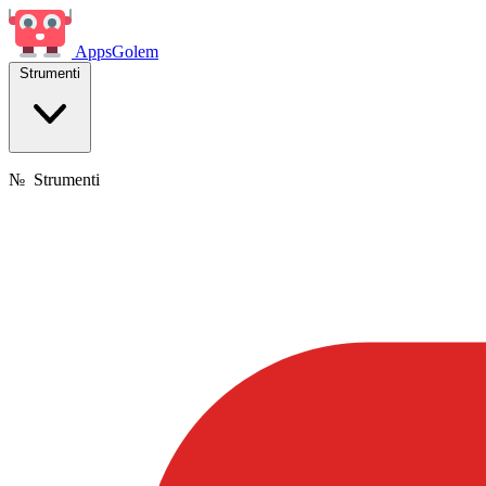
Apps
Golem
Strumenti
№
Strumenti